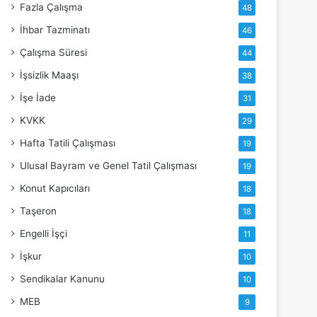
Fazla Çalışma
48
İhbar Tazminatı
46
Çalışma Süresi
44
İşsizlik Maaşı
38
İşe İade
31
KVKK
29
Hafta Tatili Çalışması
19
Ulusal Bayram ve Genel Tatil Çalışması
19
Konut Kapıcıları
18
Taşeron
18
Engelli İşçi
11
İşkur
10
Sendikalar Kanunu
10
MEB
9