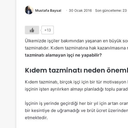
Mustafa Baysal
30 Ocak 2016
Son güncelleme: 23
+13
Ülkemizde işçiler bakımından yaşanan en büyük sorun
tazminatıdır. Kıdem tazminatına hak kazanılmasın
tazminatı alamayan işçi ne yapabilir?
Kıdem tazminatı neden öneml
Kıdem tazminatı, birçok işçi için bir tür motivasyo
işçinin işten ayrılırken almayı planladığı toplu paradı
İşçinin iş yerinde geçirdiği her bir yıl için artan 
bir kesintiye de uğramadığı ve brüt ücret üzerinde
etmektedir.