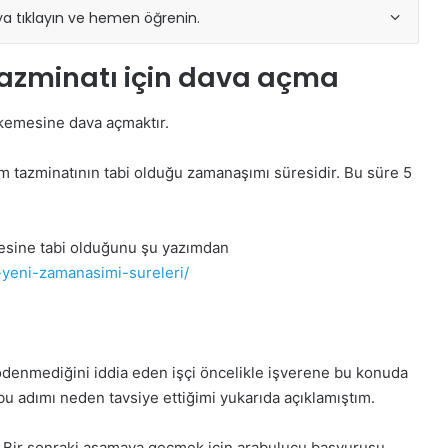
ya tıklayın ve hemen öğrenin.
azminatı için dava açma
kemesine dava açmaktır.
m tazminatının tabi olduğu zamanaşımı süresidir. Bu süre 5
resine tabi olduğunu şu yazımdan
yeni-zamanasimi-sureleri/
 ödenmediğini iddia eden işçi öncelikle işverene bu konuda
bu adımı neden tavsiye ettiğimi yukarıda açıklamıştım.
. Bir sonraki aşamaya geçmek için arabulucu başvurusu