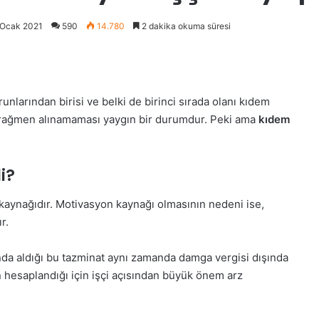
 Ocak 2021
590
14.780
2 dakika okuma süresi
larından birisi ve belki de birinci sırada olanı kıdem
a rağmen alınamaması yaygın bir durumdur. Peki ama
kıdem
i?
n kaynağıdır. Motivasyon kaynağı olmasının nedeni ise,
r.
oranda aldığı bu tazminat aynı zamanda damga vergisi dışında
n hesaplandığı için işçi açısından büyük önem arz