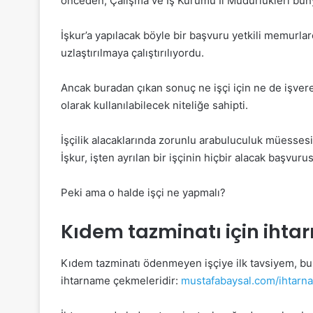
önceden, Çalışma ve İş Kurumu İl Müdürlükleri bün
İşkur’a yapılacak böyle bir başvuru yetkili memurlarc
uzlaştırılmaya çalıştırılıyordu.
Ancak buradan çıkan sonuç ne işçi için ne de işver
olarak kullanılabilecek niteliğe sahipti.
İşçilik alacaklarında zorunlu arabuluculuk müessesi
İşkur, işten ayrılan bir işçinin hiçbir alacak baş
Peki ama o halde işçi ne yapmalı?
Kıdem tazminatı için iht
Kıdem tazminatı ödenmeyen işçiye ilk tavsiyem, b
ihtarname çekmeleridir:
mustafabaysal.com/ihtarn