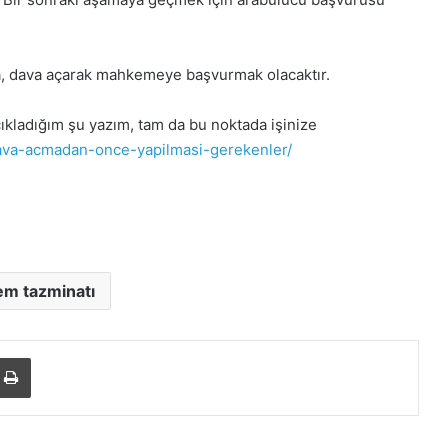
, dava açarak mahkemeye başvurmak olacaktır.
çıkladığım şu yazım, tam da bu noktada işinize
va-acmadan-once-yapilmasi-gerekenler/
em tazminatı
ile paylaş
Yazdır