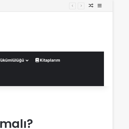
Rastgele Makale
Kenar Bölme
Yükümlülüğü
Kitaplarım
pmalı?