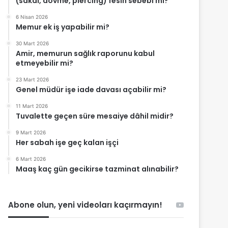
(sakal, dövme, piercing) fesih sebebi mi?
6 Nisan 2026
Memur ek iş yapabilir mi?
30 Mart 2026
Amir, memurun sağlık raporunu kabul
etmeyebilir mi?
23 Mart 2026
Genel müdür işe iade davası açabilir mi?
11 Mart 2026
Tuvalette geçen süre mesaiye dâhil midir?
9 Mart 2026
Her sabah işe geç kalan işçi
6 Mart 2026
Maaş kaç gün gecikirse tazminat alınabilir?
Abone olun, yeni videoları kaçırmayın!