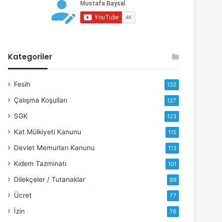
Kategoriler
Fesih
132
Çalışma Koşulları
127
SGK
123
Kat Mülkiyeti Kanunu
115
Devlet Memurları Kanunu
113
Kıdem Tazminatı
101
Dilekçeler / Tutanaklar
89
Ücret
77
İzin
76