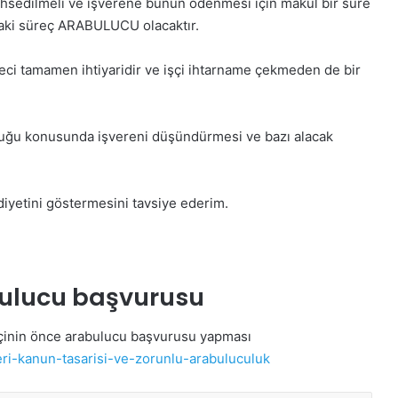
hsedilmeli ve işverene bunun ödenmesi için makul bir süre
aki süreç ARABULUCU olacaktır.
reci tamamen ihtiyaridir ve işçi ihtarname çekmeden de bir
olduğu konusunda işvereni düşündürmesi ve bazı alacak
diyetini göstermesini tavsiye ederim.
bulucu başvurusu
işçinin önce arabulucu başvurusu yapması
i-kanun-tasarisi-ve-zorunlu-arabuluculuk