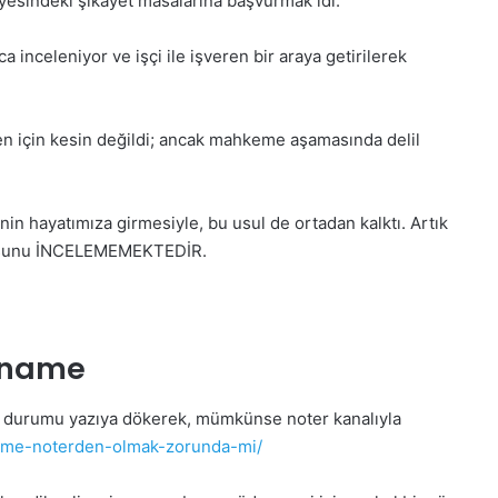
yesindeki şikayet masalarına başvurmak idi.
a inceleniyor ve işçi ile işveren bir araya getirilerek
en için kesin değildi; ancak mahkeme aşamasında delil
nin hayatımıza girmesiyle, bu usul de ortadan kalktı. Artık
vurusunu İNCELEMEMEKTEDİR.
arname
u durumu yazıya dökerek, mümkünse noter kanalıyla
ame-noterden-olmak-zorunda-mi/