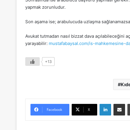
yapmak zorunludur.
Son aşama ise; arabulucuda uzlaşma sağlanamazsa
Avukat tutmadan nasıl bizzat dava açılabileceğini a
yarayabilir:
mustafabaysal.com/is-mahkemesine-da
+13
Kıd
LinkedIn
E-Posta 
Facebook
X