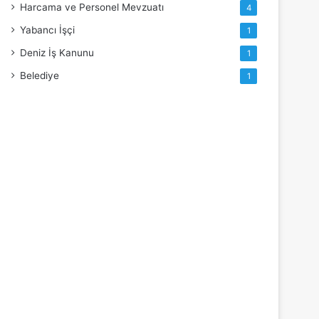
Harcama ve Personel Mevzuatı
4
Yabancı İşçi
1
Deniz İş Kanunu
1
Belediye
1