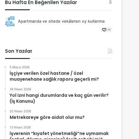
Bu Hafta En Beğenilen Yazılar
Apartmanda ve sitede vekâleten oy kullanma
+1
Son Yazılar
5 Mayıs 2026
İşçiye verilen özel hastane / özel
muayenehane sağlık raporu geçerli mi?
28 Nisan 2026
Yol izni hangi durumlarda ve kaç gün verilir?
(İş Kanunu)
20 Nisan 2026
Metrekareye göre aidat olur mu?
13 Nisan 2026
İşverenin “kıyafet yönetmeliği”ne uymamak