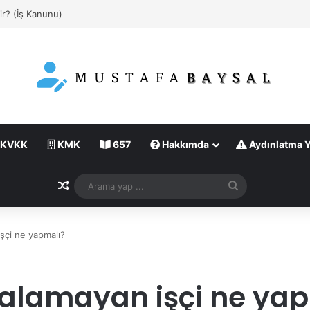
ir? (İş Kanunu)
KVKK
KMK
657
Hakkımda
Aydınlatma 
Rastgele Makale
Arama
yap
...
şçi ne yapmalı?
alamayan işçi ne ya