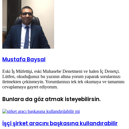
ile
paylaş
Mustafa Baysal
Eski İş Müfettişi, eski Muhasebe Denetmeni ve halen İç Denetçi.
Lütfen, okuduğunuz bu yazının altına yorum yaparak sorularınızı
iletmekten çekinmeyin. Yorumlarınızı tek tek okumaya ve tamamını
cevaplamaya gayret ediyorum.
Bunlara da göz atmak isteyebilirsin.
İşçi şirket aracını başkasına kullandırabilir