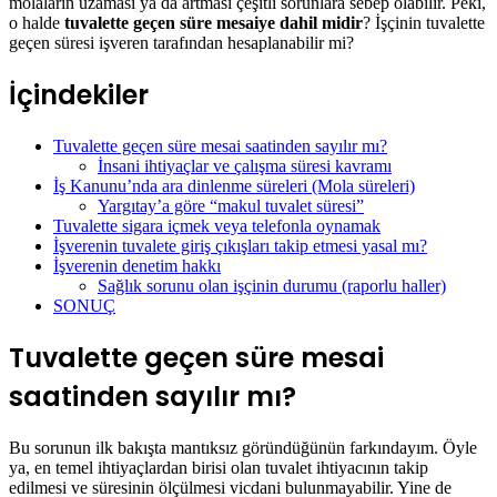
molaların uzaması ya da artması çeşitli sorunlara sebep olabilir. Peki,
o halde
tuvalette geçen süre mesaiye dahil midir
? İşçinin tuvalette
geçen süresi işveren tarafından hesaplanabilir mi?
İçindekiler
Tuvalette geçen süre mesai saatinden sayılır mı?
İnsani ihtiyaçlar ve çalışma süresi kavramı
İş Kanunu’nda ara dinlenme süreleri (Mola süreleri)
Yargıtay’a göre “makul tuvalet süresi”
Tuvalette sigara içmek veya telefonla oynamak
İşverenin tuvalete giriş çıkışları takip etmesi yasal mı?
İşverenin denetim hakkı
Sağlık sorunu olan işçinin durumu (raporlu haller)
SONUÇ
Tuvalette geçen süre mesai
saatinden sayılır mı?
Bu sorunun ilk bakışta mantıksız göründüğünün farkındayım. Öyle
ya, en temel ihtiyaçlardan birisi olan tuvalet ihtiyacının takip
edilmesi ve süresinin ölçülmesi vicdani bulunmayabilir. Yine de