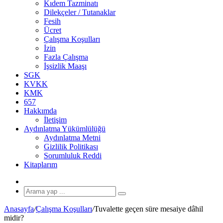
Kıdem Tazminatı
Dilekçeler / Tutanaklar
Fesih
Ücret
Çalışma Koşulları
İzin
Fazla Çalışma
İşsizlik Maaşı
SGK
KVKK
KMK
657
Hakkımda
İletişim
Aydınlatma Yükümlülüğü
Aydınlatma Metni
Gizlilik Politikası
Sorumluluk Reddi
Kitaplarım
Rastgele
Makale
Arama
yap
Anasayfa
/
Çalışma Koşulları
/
Tuvalette geçen süre mesaiye dâhil
...
midir?