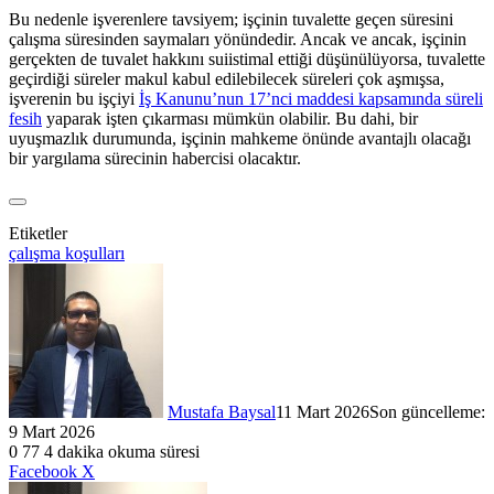
Bu nedenle işverenlere tavsiyem; işçinin tuvalette geçen süresini
çalışma süresinden saymaları yönündedir. Ancak ve ancak, işçinin
gerçekten de tuvalet hakkını suiistimal ettiği düşünülüyorsa, tuvalette
geçirdiği süreler makul kabul edilebilecek süreleri çok aşmışsa,
işverenin bu işçiyi
İş Kanunu’nun 17’nci maddesi kapsamında süreli
fesih
yaparak işten çıkarması mümkün olabilir. Bu dahi, bir
uyuşmazlık durumunda, işçinin mahkeme önünde avantajlı olacağı
bir yargılama sürecinin habercisi olacaktır.
Etiketler
çalışma koşulları
Mustafa Baysal
11 Mart 2026
Son güncelleme:
9 Mart 2026
0
77
4 dakika okuma süresi
LinkedIn
WhatsApp
Telegram
E-
Yazdır
Facebook
X
Posta