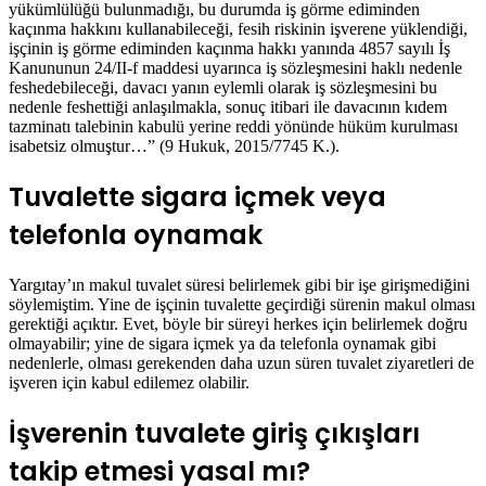
yükümlülüğü bulunmadığı, bu durumda iş görme ediminden
kaçınma hakkını kullanabileceği, fesih riskinin işverene yüklendiği,
işçinin iş görme ediminden kaçınma hakkı yanında 4857 sayılı İş
Kanununun 24/II-f maddesi uyarınca iş sözleşmesini haklı nedenle
feshedebileceği, davacı yanın eylemli olarak iş sözleşmesini bu
nedenle feshettiği anlaşılmakla, sonuç itibari ile davacının kıdem
tazminatı talebinin kabulü yerine reddi yönünde hüküm kurulması
isabetsiz olmuştur…” (9 Hukuk, 2015/7745 K.).
Tuvalette sigara içmek veya
telefonla oynamak
Yargıtay’ın makul tuvalet süresi belirlemek gibi bir işe girişmediğini
söylemiştim. Yine de işçinin tuvalette geçirdiği sürenin makul olması
gerektiği açıktır. Evet, böyle bir süreyi herkes için belirlemek doğru
olmayabilir; yine de sigara içmek ya da telefonla oynamak gibi
nedenlerle, olması gerekenden daha uzun süren tuvalet ziyaretleri de
işveren için kabul edilemez olabilir.
İşverenin tuvalete giriş çıkışları
takip etmesi yasal mı?