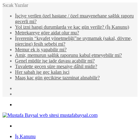
Sıcak Yazılar
İşçiye verilen özel hastane / özel muayenehane sağlık raporu
geçerli mi?
Yol izni hangi durumlarda ve kaç gün verilir? (İş Kanunu)
Metrekareye göre aidat olur mu?
İşverenin “kıyafet yönetmeliği”ne uymamak (sakal, dövme,
piercing) fesih sebebi mi?
Memur ek iş yapabilir mi?
Amir, memurun sağlık raporunu kabul etmeyebilir mi?
Genel müdür işe iade davası açabilir mi?
Tuvalette geçen süre mesaiye dâhil midir?
Her sabah işe geç kalan işçi
Maaş kaç gün gecikirse tazminat alınabilir?
Rastgele
Makale
Kenar
Bölmesi
Menü
Arama
yap
İş Kanunu
...