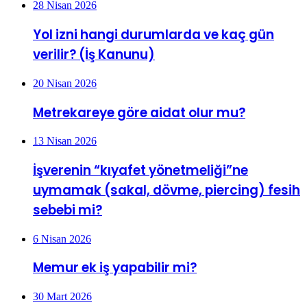
28 Nisan 2026
Yol izni hangi durumlarda ve kaç gün
verilir? (İş Kanunu)
20 Nisan 2026
Metrekareye göre aidat olur mu?
13 Nisan 2026
İşverenin “kıyafet yönetmeliği”ne
uymamak (sakal, dövme, piercing) fesih
sebebi mi?
6 Nisan 2026
Memur ek iş yapabilir mi?
30 Mart 2026