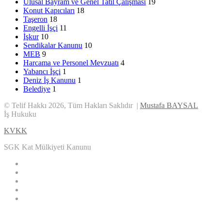
Ulusal Bayram ve Genel Tatil Çalışması
19
Konut Kapıcıları
18
Taşeron
18
Engelli İşçi
11
İşkur
10
Sendikalar Kanunu
10
MEB
9
Harcama ve Personel Mevzuatı
4
Yabancı İşçi
1
Deniz İş Kanunu
1
Belediye
1
© Telif Hakkı 2026, Tüm Hakları Saklıdır |
Mustafa BAYSAL
İş Hukuku
KVKK
SGK Kat Mülkiyeti Kanunu
Facebook
X
LinkedIn
YouTube
Instagram
Başa