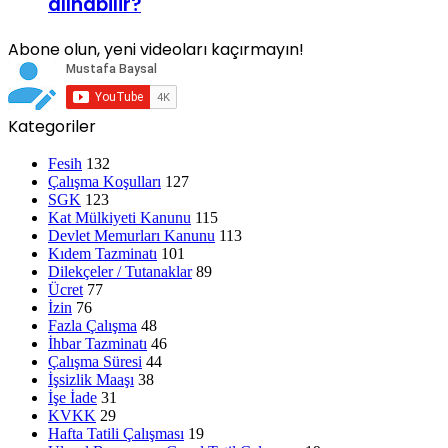
alınabilir?
Abone olun, yeni videoları kaçırmayın!
Kategoriler
Fesih
132
Çalışma Koşulları
127
SGK
123
Kat Mülkiyeti Kanunu
115
Devlet Memurları Kanunu
113
Kıdem Tazminatı
101
Dilekçeler / Tutanaklar
89
Ücret
77
İzin
76
Fazla Çalışma
48
İhbar Tazminatı
46
Çalışma Süresi
44
İşsizlik Maaşı
38
İşe İade
31
KVKK
29
Hafta Tatili Çalışması
19