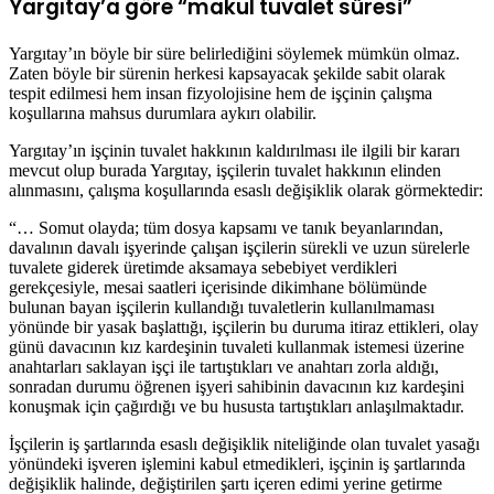
Yargıtay’a göre “makul tuvalet süresi”
Yargıtay’ın böyle bir süre belirlediğini söylemek mümkün olmaz.
Zaten böyle bir sürenin herkesi kapsayacak şekilde sabit olarak
tespit edilmesi hem insan fizyolojisine hem de işçinin çalışma
koşullarına mahsus durumlara aykırı olabilir.
Yargıtay’ın işçinin tuvalet hakkının kaldırılması ile ilgili bir kararı
mevcut olup burada Yargıtay, işçilerin tuvalet hakkının elinden
alınmasını, çalışma koşullarında esaslı değişiklik olarak görmektedir:
“… Somut olayda; tüm dosya kapsamı ve tanık beyanlarından,
davalının davalı işyerinde çalışan işçilerin sürekli ve uzun sürelerle
tuvalete giderek üretimde aksamaya sebebiyet verdikleri
gerekçesiyle, mesai saatleri içerisinde dikimhane bölümünde
bulunan bayan işçilerin kullandığı tuvaletlerin kullanılmaması
yönünde bir yasak başlattığı, işçilerin bu duruma itiraz ettikleri, olay
günü davacının kız kardeşinin tuvaleti kullanmak istemesi üzerine
anahtarları saklayan işçi ile tartıştıkları ve anahtarı zorla aldığı,
sonradan durumu öğrenen işyeri sahibinin davacının kız kardeşini
konuşmak için çağırdığı ve bu hususta tartıştıkları anlaşılmaktadır.
İşçilerin iş şartlarında esaslı değişiklik niteliğinde olan tuvalet yasağı
yönündeki işveren işlemini kabul etmedikleri, işçinin iş şartlarında
değişiklik halinde, değiştirilen şartı içeren edimi yerine getirme