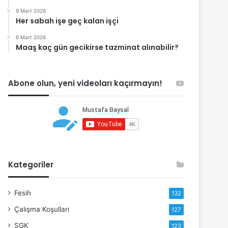
9 Mart 2026
Her sabah işe geç kalan işçi
6 Mart 2026
Maaş kaç gün gecikirse tazminat alınabilir?
Abone olun, yeni videoları kaçırmayın!
Kategoriler
Fesih
132
Çalışma Koşulları
127
SGK
123