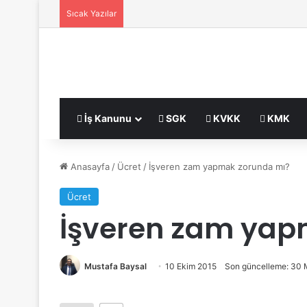
Sıcak Yazılar
İş Kanunu
SGK
KVKK
KMK
Anasayfa
/
Ücret
/
İşveren zam yapmak zorunda mı?
Ücret
İşveren zam yap
Mustafa Baysal
10 Ekim 2015
Son güncelleme: 30 