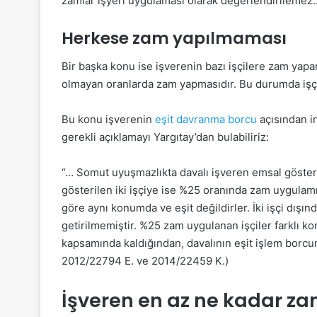
zamlar işyeri uygulaması olarak değerlendirilemez
Herkese zam yapılmaması
Bir başka konu ise işverenin bazı işçilere zam yapa
olmayan oranlarda zam yapmasıdır. Bu durumda işçi
Bu konu işverenin
eşit davranma borcu
açısından 
gerekli açıklamayı Yargıtay’dan bulabiliriz:
“… Somut uyuşmazlıkta davalı işveren emsal gösteril
gösterilen iki işçiye ise %25 oranında zam uygulamı
göre aynı konumda ve eşit değildirler. İki işçi dışınd
getirilmemiştir. %25 zam uygulanan işçiler farklı 
kapsamında kaldığından, davalının eşit işlem borc
2012/22794 E. ve 2014/22459 K.)
İşveren en az ne kadar za