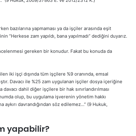
…” (9 Hukuk, 2009/37863 E. ve 2012/2312 K.)
rken bazılarına yapmaması ya da işçiler arasında eşit
nin “Herkese zam yapıldı, bana yapılmadı” dediğini duyarız.
incelenmesi gereken bir konudur. Fakat bu konuda da
en iki işçi dışında tüm işçilere %9 oranında, emsal
ştır. Davacı ile %25 zam uygulanan işçiler dosya içeriğine
a davacı dahil diğer işçilere bir hak sınırlandırılması
konumda olup, bu uygulama işverenin yönetim hakkı
una aykırı davrandığından söz edilemez…” (9 Hukuk,
m yapabilir?