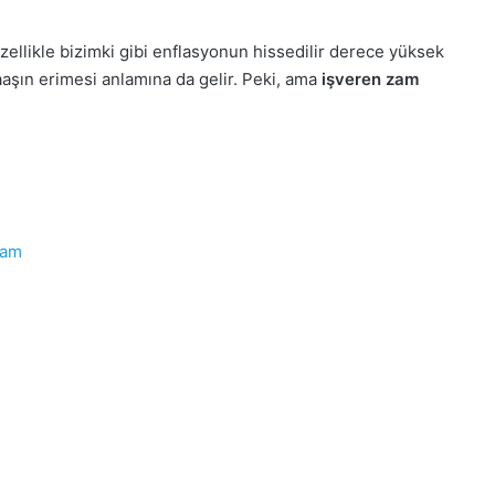
ellikle bizimki gibi enflasyonun hissedilir derece yüksek
şın erimesi anlamına da gelir. Peki, ama
işveren zam
zam