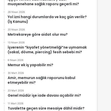
muayenehane sağlık raporu geçerli mi?
28 Nisan 2026
Yol izni hangi durumlarda ve kaç gün verilir?
(İş Kanunu)
20 Nisan 2026
Metrekareye göre aidat olur mu?
13 Nisan 2026
İşverenin “kıyafet yönetmeliği”ne uymamak
(sakal, dövme, piercing) fesih sebebi mi?
6 Nisan 2026
Memur ek iş yapabilir mi?
30 Mart 2026
Amir, memurun sağlık raporunu kabul
etmeyebilir mi?
23 Mart 2026
Genel müdür işe iade davası açabilir mi?
11 Mart 2026
Tuvalette geçen süre mesaiye dâhil midir?