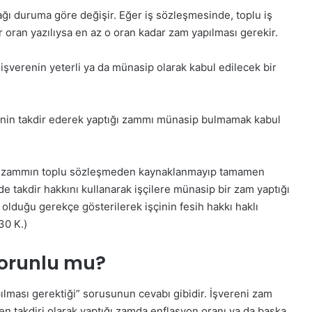
ğı duruma göre değişir. Eğer iş sözleşmesinde, toplu iş
 oran yazılıysa en az o oran kadar zam yapılması gerekir.
 işverenin yeterli ya da münasip olarak kabul edilecek bir
enin takdir ederek yaptığı zammı münasip bulmamak kabul
lan zammın toplu sözleşmeden kaynaklanmayıp tamamen
e takdir hakkını kullanarak işçilere münasip bir zam yaptığı
 olduğu gerekçe gösterilerek işçinin fesih hakkı haklı
30 K.)
zorunlu mu?
ılması gerektiği” sorusunun cevabı gibidir. İşvereni zam
ren takdiri olarak yaptığı zamda enflasyon oranı ya da başka