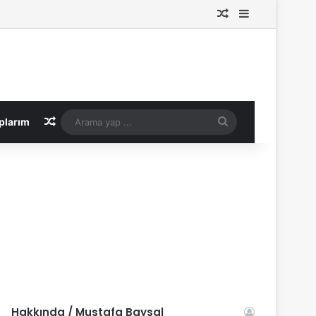
Rastgele Makale
Kenar Bölme
Rastgele Makale
Arama
plarım
yap
...
Hakkında / Mustafa Baysal