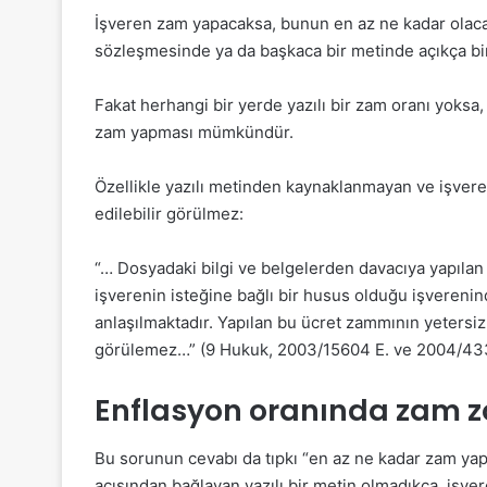
İşveren zam yapacaksa, bunun en az ne kadar olaca
sözleşmesinde ya da başkaca bir metinde açıkça bir
Fakat herhangi bir yerde yazılı bir zam oranı yoksa,
zam yapması mümkündür.
Özellikle yazılı metinden kaynaklanmayan ve işver
edilebilir görülmez:
“… Dosyadaki bilgi ve belgelerden davacıya yapı
işverenin isteğine bağlı bir husus olduğu işverenind
anlaşılmaktadır. Yapılan bu ücret zammının yetersiz
görülemez…” (9 Hukuk, 2003/15604 E. ve 2004/43
Enflasyon oranında zam 
Bu sorunun cevabı da tıpkı “en az ne kadar zam yap
açısından bağlayan yazılı bir metin olmadıkça, işve