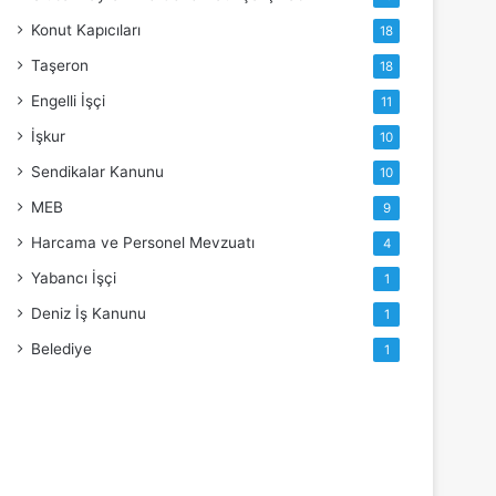
Konut Kapıcıları
18
Taşeron
18
Engelli İşçi
11
İşkur
10
Sendikalar Kanunu
10
MEB
9
Harcama ve Personel Mevzuatı
4
Yabancı İşçi
1
Deniz İş Kanunu
1
Belediye
1