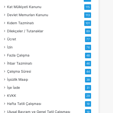
Kat Mülkiyeti Kanunu
115
Devlet Memurları Kanunu
113
Kıdem Tazminatı
101
Dilekçeler / Tutanaklar
89
Ücret
77
İzin
76
Fazla Çalışma
48
İhbar Tazminatı
46
Çalışma Süresi
44
İşsizlik Maaşı
38
İşe İade
31
KVKK
29
Hafta Tatili Çalışması
19
Ulusal Bayram ve Genel Tatil Çalışması
19