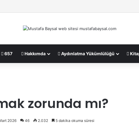
657
Hakkımda
Aydınlatma Yükümlülüğü
Kita
mak zorunda mı?
Mart 2026
46
2.032
5 dakika okuma süresi