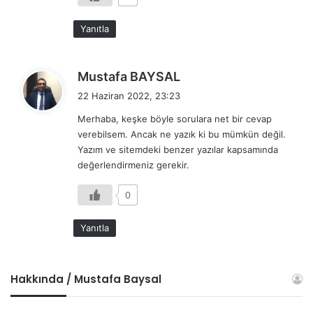
Yanıtla
d
Mustafa BAYSAL
e
22 Haziran 2022, 23:23
d
Merhaba, keşke böyle sorulara net bir cevap
i
verebilsem. Ancak ne yazık ki bu mümkün değil.
k
Yazım ve sitemdeki benzer yazılar kapsamında
i
değerlendirmeniz gerekir.
:
0
Yanıtla
Hakkında / Mustafa Baysal