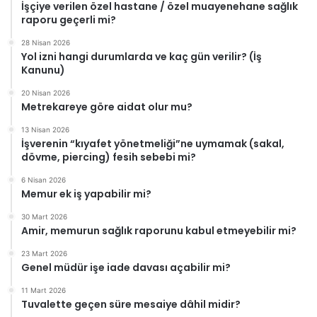
İşçiye verilen özel hastane / özel muayenehane sağlık
raporu geçerli mi?
28 Nisan 2026
Yol izni hangi durumlarda ve kaç gün verilir? (İş
Kanunu)
20 Nisan 2026
Metrekareye göre aidat olur mu?
13 Nisan 2026
İşverenin “kıyafet yönetmeliği”ne uymamak (sakal,
dövme, piercing) fesih sebebi mi?
6 Nisan 2026
Memur ek iş yapabilir mi?
30 Mart 2026
Amir, memurun sağlık raporunu kabul etmeyebilir mi?
23 Mart 2026
Genel müdür işe iade davası açabilir mi?
11 Mart 2026
Tuvalette geçen süre mesaiye dâhil midir?