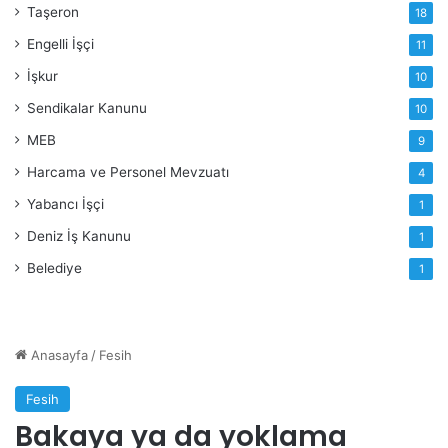
Taşeron
18
Engelli İşçi
11
İşkur
10
Sendikalar Kanunu
10
MEB
9
Harcama ve Personel Mevzuatı
4
Yabancı İşçi
1
Deniz İş Kanunu
1
Belediye
1