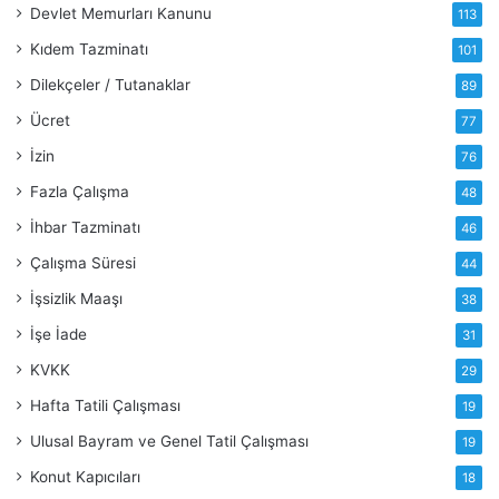
Devlet Memurları Kanunu
113
Kıdem Tazminatı
101
Dilekçeler / Tutanaklar
89
Ücret
77
İzin
76
Fazla Çalışma
48
İhbar Tazminatı
46
Çalışma Süresi
44
İşsizlik Maaşı
38
İşe İade
31
KVKK
29
Hafta Tatili Çalışması
19
Ulusal Bayram ve Genel Tatil Çalışması
19
Konut Kapıcıları
18