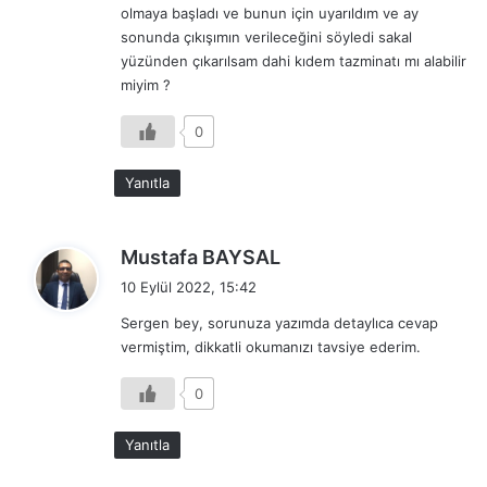
olmaya başladı ve bunun için uyarıldım ve ay
k
sonunda çıkışımın verileceğini söyledi sakal
i
yüzünden çıkarılsam dahi kıdem tazminatı mı alabilir
:
miyim ?
0
Yanıtla
d
Mustafa BAYSAL
e
10 Eylül 2022, 15:42
d
Sergen bey, sorunuza yazımda detaylıca cevap
i
vermiştim, dikkatli okumanızı tavsiye ederim.
k
i
0
:
Yanıtla