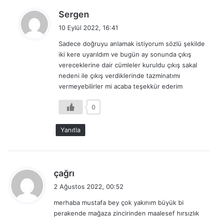
d
Sergen
e
10 Eylül 2022, 16:41
d
Sadece doğruyu anlamak istiyorum sözlü şekilde
i
iki kere uyarıldım ve bugün ay sonunda çıkış
k
vereceklerine dair cümleler kuruldu çıkış sakal
i
nedeni ile çıkış verdiklerinde tazminatımı
:
vermeyebilirler mi acaba teşekkür ederim
0
Yanıtla
d
çağrı
e
2 Ağustos 2022, 00:52
d
merhaba mustafa bey çok yakınım büyük bi
i
perakende mağaza zincirinden maalesef hırsızlık
k