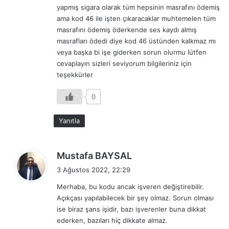
yapmış sigara olarak tüm hepsinin masrafını ödemiş
i
ama kod 46 ile işten çıkaracaklar muhtemelen tüm
:
masrafını ödemiş öderkende ses kaydı almış
masrafları ödedi diye kod 46 üstünden kalkmaz mı
veya başka bi işe giderken sorun olurmu lütfen
cevaplayın sizleri seviyorum bilgileriniz için
teşekkürler
0
Yanıtla
d
Mustafa BAYSAL
e
3 Ağustos 2022, 22:29
d
Merhaba, bu kodu ancak işveren değiştirebilir.
i
Açıkçası yapılabilecek bir şey olmaz. Sorun olması
k
ise biraz şans işidir, bazı işverenler buna dikkat
i
ederken, bazıları hiç dikkate almaz.
: