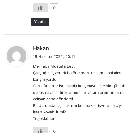
0
Yanıtla
d
Hakan
e
19 Haziran 2022, 20:11
d
Merhaba Mustafa Bey,
i
Çalıştığım işyeri daha önceden kimsenin sakalına
k
karışmıyordu.
i
Son günlerde ise sakala karışmaya , işçinin günlük
:
olarak sakalını tıraş etmesine karar veren bir maili
çalışanlarına gönderdi.
Bu durumda işçi sakalını kesmezse işveren işçiyi
işten kovabilir mi?
Teşekkürler.
0