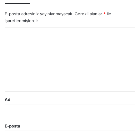
E-posta adresiniz yayınlanmayacak.
Gerekli alanlar
*
ile
işaretlenmişlerdir
Y
o
r
u
m
*
Ad
E-posta