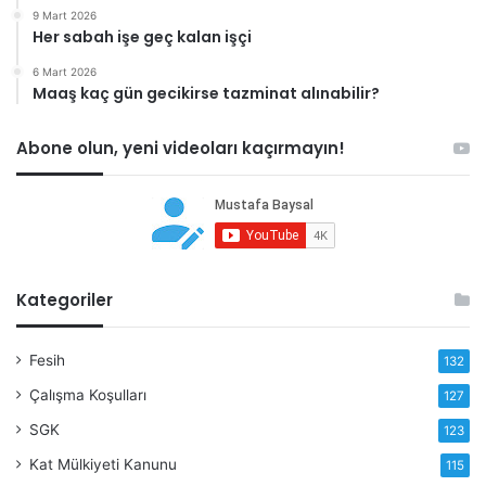
9 Mart 2026
Her sabah işe geç kalan işçi
6 Mart 2026
Maaş kaç gün gecikirse tazminat alınabilir?
Abone olun, yeni videoları kaçırmayın!
Kategoriler
Fesih
132
Çalışma Koşulları
127
SGK
123
Kat Mülkiyeti Kanunu
115