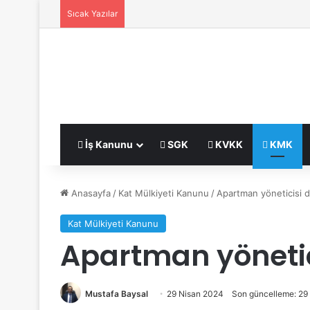
Sıcak Yazılar
İş Kanunu
SGK
KVKK
KMK
Anasayfa
/
Kat Mülkiyeti Kanunu
/
Apartman yöneticisi d
Kat Mülkiyeti Kanunu
Apartman yönetic
Mustafa Baysal
29 Nisan 2024
Son güncelleme: 29