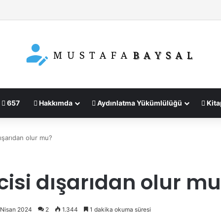
657
Hakkımda
Aydınlatma Yükümlülüğü
Kita
ışarıdan olur mu?
isi dışarıdan olur m
 Nisan 2024
2
1.344
1 dakika okuma süresi