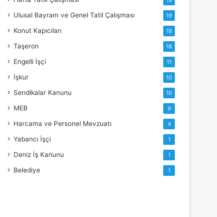
19
Ulusal Bayram ve Genel Tatil Çalışması
19
Konut Kapıcıları
18
Taşeron
18
Engelli İşçi
11
İşkur
10
Sendikalar Kanunu
10
MEB
9
Harcama ve Personel Mevzuatı
4
Yabancı İşçi
1
Deniz İş Kanunu
1
Belediye
1