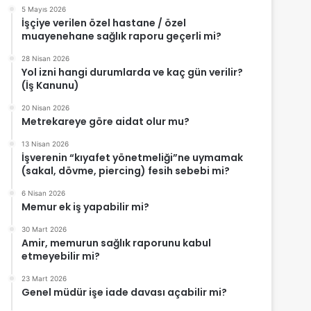
5 Mayıs 2026
İşçiye verilen özel hastane / özel
muayenehane sağlık raporu geçerli mi?
28 Nisan 2026
Yol izni hangi durumlarda ve kaç gün verilir?
(İş Kanunu)
20 Nisan 2026
Metrekareye göre aidat olur mu?
13 Nisan 2026
İşverenin “kıyafet yönetmeliği”ne uymamak
(sakal, dövme, piercing) fesih sebebi mi?
6 Nisan 2026
Memur ek iş yapabilir mi?
30 Mart 2026
Amir, memurun sağlık raporunu kabul
etmeyebilir mi?
23 Mart 2026
Genel müdür işe iade davası açabilir mi?