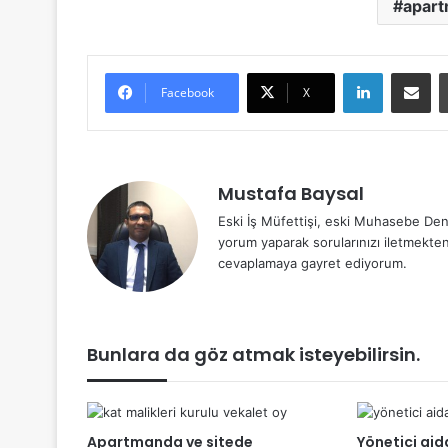
apart
LinkedIn
E-Posta 
Facebook
X
Mustafa Baysal
Eski İş Müfettişi, eski Muhasebe Den
yorum yaparak sorularınızı iletmekte
cevaplamaya gayret ediyorum.
Bunlara da göz atmak isteyebilirsin.
Apartmanda ve sitede
Yönetici aid