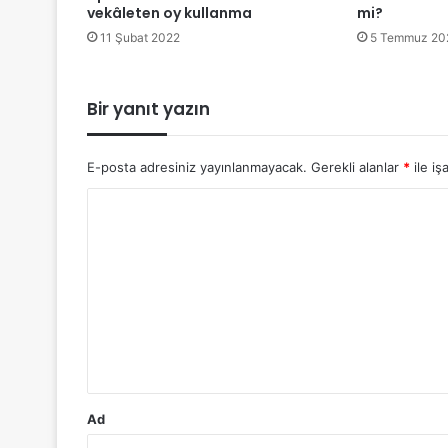
vekâleten oy kullanma
mi?
11 Şubat 2022
5 Temmuz 20
Bir yanıt yazın
E-posta adresiniz yayınlanmayacak.
Gerekli alanlar
*
ile iş
Y
o
r
u
m
*
Ad