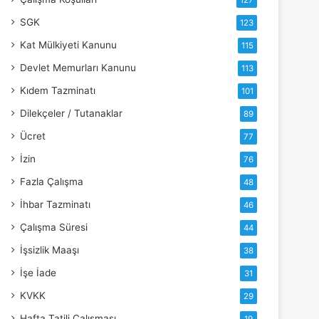
127
SGK
123
Kat Mülkiyeti Kanunu
115
Devlet Memurları Kanunu
113
Kıdem Tazminatı
101
Dilekçeler / Tutanaklar
89
Ücret
77
İzin
76
Fazla Çalışma
48
İhbar Tazminatı
46
Çalışma Süresi
44
İşsizlik Maaşı
38
İşe İade
31
KVKK
29
Hafta Tatili Çalışması