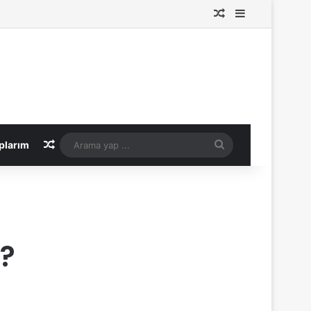
Rastgele Makale
Kenar Bölme
Rastgele Makale
Arama
plarım
yap
...
u?