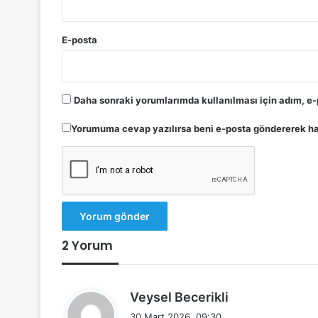
E-posta
Daha sonraki yorumlarımda kullanılması için adım, e-
Yorumuma cevap yazılırsa beni e-posta göndererek ha
2 Yorum
d
Veysel Becerikli
e
30 Mart 2026, 09:30