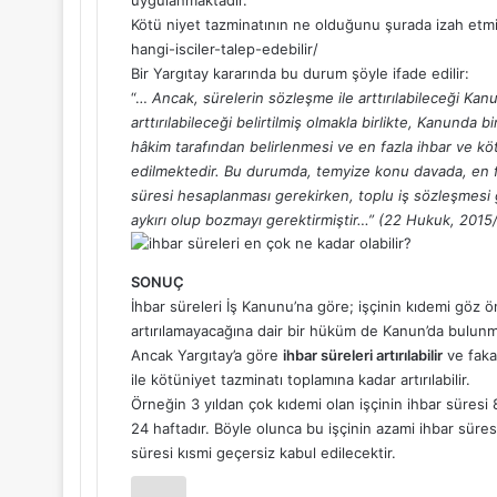
Kötü niyet tazminatının ne olduğunu şurada izah etm
hangi-isciler-talep-edebilir/
Bir Yargıtay kararında bu durum şöyle ifade edilir:
“…
Ancak, sürelerin sözleşme ile arttırılabileceği Kan
arttırılabileceği belirtilmiş olmakla birlikte, Kanunda b
hâkim tarafından belirlenmesi ve en fazla ihbar ve köt
edilmektedir. Bu durumda, temyize konu davada, en fa
süresi hesaplanması gerekirken, toplu iş sözleşmesi 
aykırı olup bozmayı gerektirmiştir…” (22 Hukuk, 2015
SONUÇ
İhbar süreleri İş Kanunu’na göre; işçinin kıdemi göz önü
artırılamayacağına dair bir hüküm de Kanun’da bulun
Ancak Yargıtay’a göre
ihbar süreleri artırılabilir
ve fakat
ile kötüniyet tazminatı toplamına kadar artırılabilir.
Örneğin 3 yıldan çok kıdemi olan işçinin ihbar süresi 8
24 haftadır. Böyle olunca bu işçinin azami ihbar süre
süresi kısmi geçersiz kabul edilecektir.