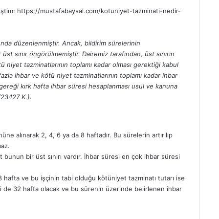
iştim:
https://mustafabaysal.com/kotuniyet-tazminati-nedir-
unda düzenlenmiştir. Ancak, bildirim sürelerinin
ir üst sınır öngörülmemiştir. Dairemiz tarafından, üst sınırın
ü niyet tazminatlarının toplamı kadar olması gerektiği kabul
zla ihbar ve kötü niyet tazminatlarının toplamı kadar ihbar
gereği kırk hafta ihbar süresi hesaplanması usul ve kanuna
/23427 K.).
ne alınarak 2, 4, 6 ya da 8 haftadır. Bu sürelerin artırılıp
maz.
 bunun bir üst sınırı vardır. İhbar süresi en çok ihbar süresi
 hafta ve bu işçinin tabi olduğu kötüniyet tazminatı tutarı ise
si de 32 hafta olacak ve bu sürenin üzerinde belirlenen ihbar