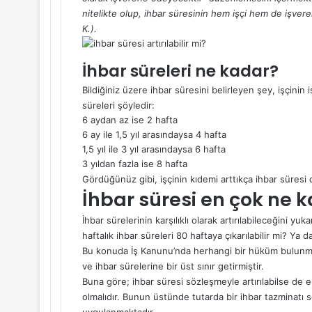
nitelikte olup, ihbar süresinin hem işçi hem de işv
K.).
İhbar süreleri ne kadar?
Bildiğiniz üzere ihbar süresini belirleyen şey, işçinin
süreleri şöyledir:
6 aydan az ise 2 hafta
6 ay ile 1,5 yıl arasındaysa 4 hafta
1,5 yıl ile 3 yıl arasındaysa 6 hafta
3 yıldan fazla ise 8 hafta
Gördüğünüz gibi, işçinin kıdemi arttıkça ihbar süresi d
İhbar süresi en çok ne k
İhbar sürelerinin karşılıklı olarak artırılabileceğini y
haftalık ihbar süreleri 80 haftaya çıkarılabilir mi? Ya d
Bu konuda İş Kanunu’nda herhangi bir hüküm bulunmamak
ve ihbar sürelerine bir üst sınır getirmiştir.
Buna göre; ihbar süresi sözleşmeyle artırılabilse de 
olmalıdır. Bunun üstünde tutarda bir ihbar tazminat
uygulanmaktadır.