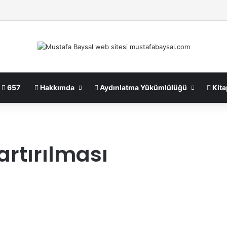
657
Hakkımda
Aydınlatma Yükümlülüğü
Kita
artırılması