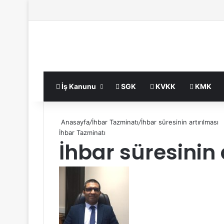
İş Kanunu
SGK
KVKK
KMK
Anasayfa
/
İhbar Tazminatı
/
İhbar süresinin artırılması
İhbar Tazminatı
İhbar süresinin 