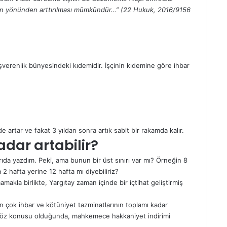
eren yönünden arttırılması mümkündür…” (22 Hukuk, 2016/9156
 işverenlik bünyesindeki kıdemidir. İşçinin kıdemine göre ihbar
e artar ve fakat 3 yıldan sonra artık sabit bir rakamda kalır.
adar artabilir?
ukarıda yazdım. Peki, ama bunun bir üst sınırı var mı? Örneğin 8
a 2 hafta yerine 12 hafta mı diyebiliriz?
la birlikte, Yargıtay zaman içinde bir içtihat geliştirmiş
en çok ihbar ve kötüniyet tazminatlarının toplamı kadar
ı söz konusu olduğunda, mahkemece hakkaniyet indirimi