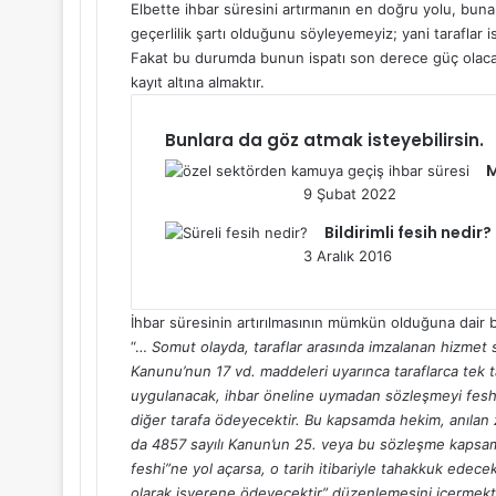
Elbette ihbar süresini artırmanın en doğru yolu, bu
geçerlilik şartı olduğunu söyleyemeyiz; yani taraflar i
Fakat bu durumda bunun ispatı son derece güç olacağı
kayıt altına almaktır.
Bunlara da göz atmak isteyebilirsin.
M
9 Şubat 2022
Bildirimli fesih nedir?
3 Aralık 2016
İhbar süresinin artırılmasının mümkün olduğuna dair bi
“…
Somut olayda, taraflar arasında imzalanan hizmet 
Kanunu’nun 17 vd. maddeleri uyarınca taraflarca tek ta
uygulanacak, ihbar öneline uymadan sözleşmeyi feshed
diğer tarafa ödeyecektir. Bu kapsamda hekim, anılan
da 4857 sayılı Kanun’un 25. veya bu sözleşme kapsam
feshi”ne yol açarsa, o tarih itibariyle tahakkuk edecek
olarak işverene ödeyecektir” düzenlemesini içermekte