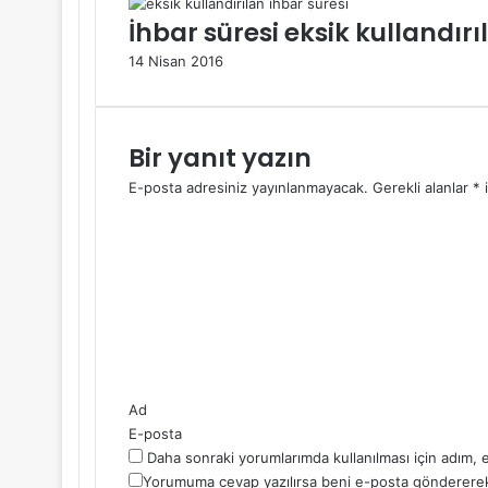
İhbar süresi eksik kullandırı
14 Nisan 2016
Bir yanıt yazın
E-posta adresiniz yayınlanmayacak.
Gerekli alanlar
*
i
Y
o
r
u
m
*
Ad
E-posta
Daha sonraki yorumlarımda kullanılması için adım, 
Yorumuma cevap yazılırsa beni e-posta göndererek