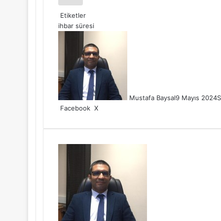
Etiketler
ihbar süresi
Mustafa Baysal
9 Mayıs 2024
S
LinkedIn
WhatsApp
Telegram
E-
Yazdır
Facebook
X
Posta
ile
paylaş