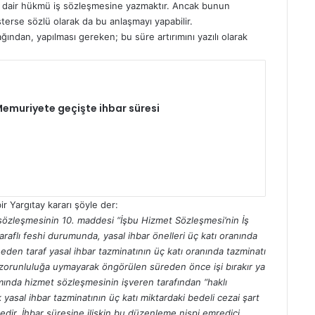
na dair hükmü iş sözleşmesine yazmaktır. Ancak bunun
sterse sözlü olarak da bu anlaşmayı yapabilir.
ndan, yapılması gereken; bu süre artırımını yazılı olarak
emuriyete geçişte ihbar süresi
r Yargıtay kararı şöyle der:
sözleşmesinin 10. maddesi “İşbu Hizmet Sözleşmesi’nin İş
raflı feshi durumunda, yasal ihbar önelleri üç katı oranında
en taraf yasal ihbar tazminatının üç katı oranında tazminatı
 zorunluluğa uymayarak öngörülen süreden önce işi bırakır ya
ında hizmet sözleşmesinin işveren tarafından “haklı
 yasal ihbar tazminatının üç katı miktardaki bedeli cezai şart
dir. İhbar süresine ilişkin bu düzenleme nispi emredici