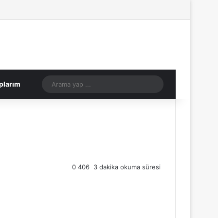
Rastgele Makale
Kenar Bölmes
Rastgele Makale
Arama
plarım
yap
...
0
406
3 dakika okuma süresi