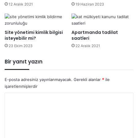
12 Aralık 2021
19 Haziran 2023
Site yönetimi kimlik bilgisi
Apartmanda tadilat
isteyebilir mi?
saatleri
23 Ekim 2023
22 Aralık 2021
Bir yanıt yazın
E-posta adresiniz yayınlanmayacak.
Gerekli alanlar
*
ile
işaretlenmişlerdir
Y
o
r
u
m