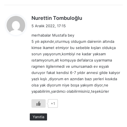
d
Nurettin Tombuloğlu
e
5 Aralık 2022, 17:15
d
merhabalar Mustafa bey
i
5 yılı aşkındır,oturmuş oldugum dairenin altında
k
kimse ikamet etmiyor bu sebeble kışları oldukça
i
sorun yaşıyorum,kombiyi ne kadar yaksam
:
ısıtamıyorum,alt komşuya defalarca uyarmama
ragmen ilgilenmedi ve umursamadı ev eşyalı
duruyor fakat kendisi 6-7 yıldır annesi gilde kalıyor
yazlı kışlı ,diyorum en azından bazı yerleri kısıkda
olsa yak diyorum niye boşa yakıyım diyor,ne
yapabilirim,yardımcı olabilirmisiniz,teşekürler
+1
Yanıtla