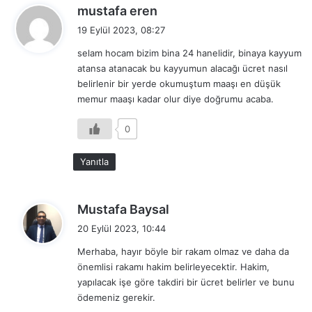
d
mustafa eren
e
19 Eylül 2023, 08:27
d
selam hocam bizim bina 24 hanelidir, binaya kayyum
i
atansa atanacak bu kayyumun alacağı ücret nasıl
k
belirlenir bir yerde okumuştum maaşı en düşük
i
memur maaşı kadar olur diye doğrumu acaba.
:
0
Yanıtla
d
Mustafa Baysal
e
20 Eylül 2023, 10:44
d
Merhaba, hayır böyle bir rakam olmaz ve daha da
i
önemlisi rakamı hakim belirleyecektir. Hakim,
k
yapılacak işe göre takdiri bir ücret belirler ve bunu
i
ödemeniz gerekir.
: