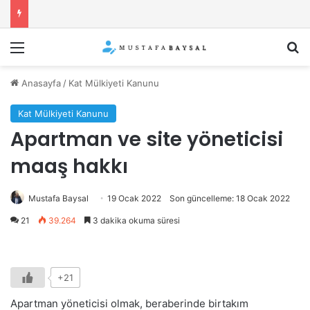
Menü
Ar
Anasayfa
/
Kat Mülkiyeti Kanunu
Kat Mülkiyeti Kanunu
Apartman ve site yöneticisi
maaş hakkı
Mustafa Baysal
19 Ocak 2022
Son güncelleme: 18 Ocak 2022
21
39.264
3 dakika okuma süresi
+21
Apartman yöneticisi olmak, beraberinde birtakım