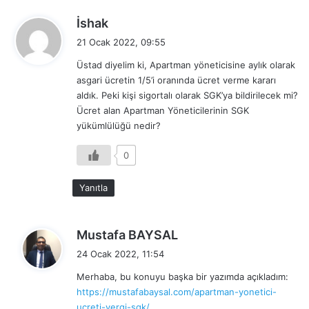
d
İshak
e
21 Ocak 2022, 09:55
d
Üstad diyelim ki, Apartman yöneticisine aylık olarak
i
asgari ücretin 1/5’i oranında ücret verme kararı
k
aldık. Peki kişi sigortalı olarak SGK’ya bildirilecek mi?
i
Ücret alan Apartman Yöneticilerinin SGK
:
yükümlülüğü nedir?
0
Yanıtla
d
Mustafa BAYSAL
e
24 Ocak 2022, 11:54
d
Merhaba, bu konuyu başka bir yazımda açıkladım:
i
https://mustafabaysal.com/apartman-yonetici-
k
ucreti-vergi-sgk/