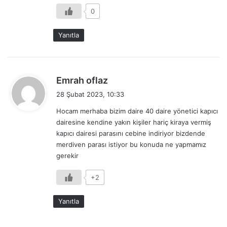
0
Yanıtla
d
Emrah oflaz
e
28 Şubat 2023, 10:33
d
Hocam merhaba bizim daire 40 daire yönetici kapıcı
i
dairesine kendine yakın kişiler hariç kiraya vermiş
k
kapıcı dairesi parasını cebine indiriyor bizdende
i
merdiven parası istiyor bu konuda ne yapmamız
:
gerekir
+2
Yanıtla