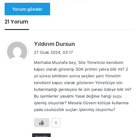
21 Yorum
d
Yıldırım Dursun
e
27 Ocak 2024, 03:17
d
Merhaba Mustafa bey, Site Yöneticisi kendisini
i
kapıcı olarak gösterip SGK primini yatıra bilir mi? 2
k
yıl süresi bittikten sonra seçilen yeni Yönetim
i
kendisini kapıcı olarak gösteren Yöneticiye izin
:
kullanmadığı gerekçesi ile izin parası ödeye bilir mi?
Bu işemlerler yasalmı Yasal değilse hangi suçu
işlemiş oluyorlar? Mesela Güveni kötüye kullanma
yada usulsüzlük suçları işlenmiş oluyormu?
0
Yanıtla