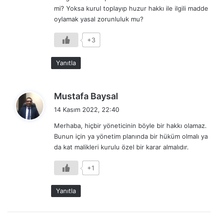
mi? Yoksa kurul toplayıp huzur hakkı ile ilgili madde
i
oylamak yasal zorunluluk mu?
:
+3
Yanıtla
d
Mustafa Baysal
e
14 Kasım 2022, 22:40
d
Merhaba, hiçbir yöneticinin böyle bir hakkı olamaz.
i
Bunun için ya yönetim planında bir hüküm olmalı ya
k
da kat malikleri kurulu özel bir karar almalıdır.
i
:
+1
Yanıtla