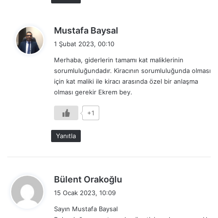
d
Mustafa Baysal
e
1 Şubat 2023, 00:10
d
Merhaba, giderlerin tamamı kat maliklerinin
i
sorumluluğundadır. Kiracının sorumluluğunda olması
k
için kat maliki ile kiracı arasında özel bir anlaşma
i
olması gerekir Ekrem bey.
:
+1
Yanıtla
d
Bülent Orakoğlu
e
15 Ocak 2023, 10:09
d
Sayın Mustafa Baysal
i