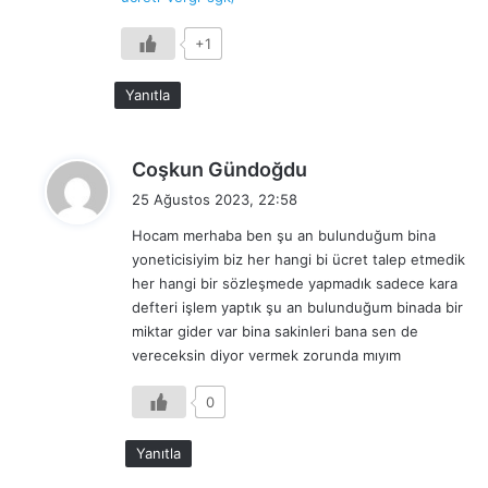
i
:
+1
Yanıtla
d
Coşkun Gündoğdu
e
25 Ağustos 2023, 22:58
d
Hocam merhaba ben şu an bulunduğum bina
i
yoneticisiyim biz her hangi bi ücret talep etmedik
k
her hangi bir sözleşmede yapmadık sadece kara
i
defteri işlem yaptık şu an bulunduğum binada bir
:
miktar gider var bina sakinleri bana sen de
vereceksin diyor vermek zorunda mıyım
0
Yanıtla