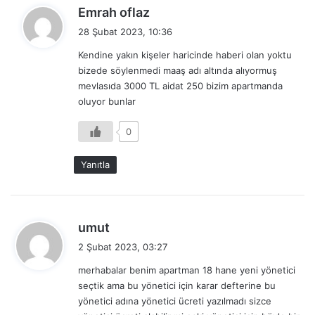
d
Emrah oflaz
e
28 Şubat 2023, 10:36
d
Kendine yakın kişeler haricinde haberi olan yoktu
i
bizede söylenmedi maaş adı altında alıyormuş
k
mevlasıda 3000 TL aidat 250 bizim apartmanda
i
oluyor bunlar
:
0
Yanıtla
d
umut
e
2 Şubat 2023, 03:27
d
merhabalar benim apartman 18 hane yeni yönetici
i
seçtik ama bu yönetici için karar defterine bu
k
yönetici adına yönetici ücreti yazılmadı sizce
i