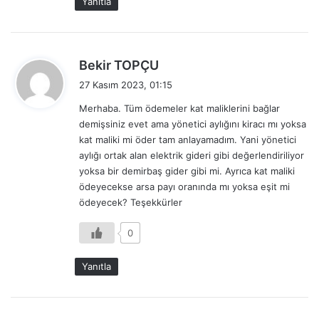
Yanıtla
d
Bekir TOPÇU
e
27 Kasım 2023, 01:15
d
Merhaba. Tüm ödemeler kat maliklerini bağlar
i
demişsiniz evet ama yönetici aylığını kiracı mı yoksa
k
kat maliki mi öder tam anlayamadım. Yani yönetici
i
aylığı ortak alan elektrik gideri gibi değerlendiriliyor
:
yoksa bir demirbaş gider gibi mi. Ayrıca kat maliki
ödeyecekse arsa payı oranında mı yoksa eşit mi
ödeyecek? Teşekkürler
0
Yanıtla