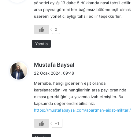
yönetici aylığı 13 daire 5 dükkanda nasıl tahsil edilir
i
arsa payına göremi her bağımsız bölüme eşit olmak
k
üzeremi yönetici aylığı tahsil edilir teşekkürler.
i
:
0
Yanıtla
d
Mustafa Baysal
e
22 Ocak 2024, 09:48
d
Merhaba, hangi giderlerin eşit oranda
i
karşılanacağını ve hangilerinin arsa payı oranında
k
olması gerektiğini şu yazımda izah etmiştim. Bu
i
kapsamda değerlendirebilirsiniz:
:
https://mustafabaysal.com/apartman-aidat-miktari/
+1