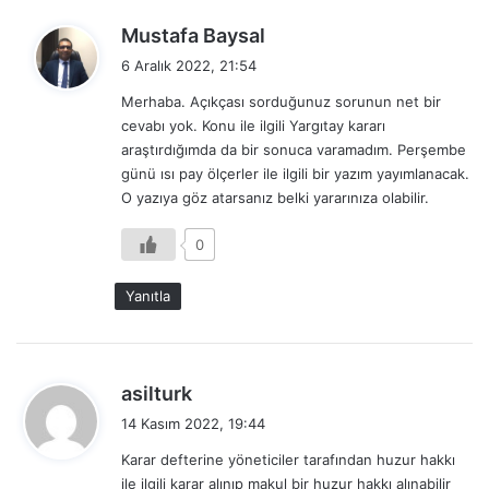
d
Mustafa Baysal
e
6 Aralık 2022, 21:54
d
Merhaba. Açıkçası sorduğunuz sorunun net bir
i
cevabı yok. Konu ile ilgili Yargıtay kararı
k
araştırdığımda da bir sonuca varamadım. Perşembe
i
günü ısı pay ölçerler ile ilgili bir yazım yayımlanacak.
:
O yazıya göz atarsanız belki yararınıza olabilir.
0
Yanıtla
d
asilturk
e
14 Kasım 2022, 19:44
d
Karar defterine yöneticiler tarafından huzur hakkı
i
ile ilgili karar alınıp makul bir huzur hakkı alınabilir
k