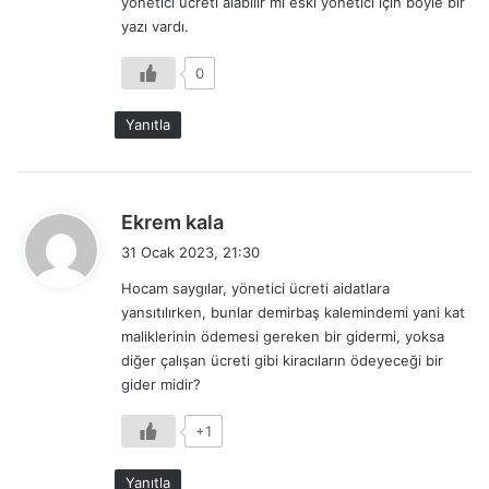
yönetici ücreti alabilir mi eski yönetici için böyle bir
:
yazı vardı.
0
Yanıtla
d
Ekrem kala
e
31 Ocak 2023, 21:30
d
Hocam saygılar, yönetici ücreti aidatlara
i
yansıtılırken, bunlar demirbaş kalemindemi yani kat
k
maliklerinin ödemesi gereken bir gidermi, yoksa
i
diğer çalışan ücreti gibi kiracıların ödeyeceği bir
:
gider midir?
+1
Yanıtla