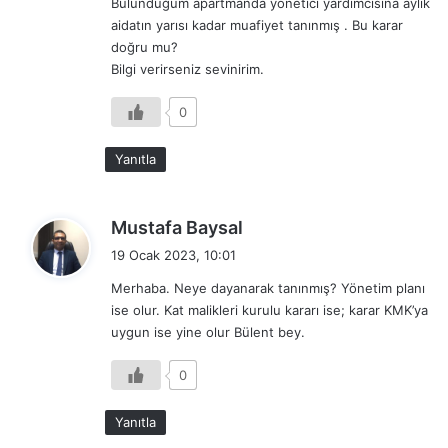
Bulunduğum apartmanda yönetici yardımcısına aylık
k
aidatın yarısı kadar muafiyet tanınmış . Bu karar
i
doğru mu?
:
Bilgi verirseniz sevinirim.
0
Yanıtla
d
Mustafa Baysal
e
19 Ocak 2023, 10:01
d
Merhaba. Neye dayanarak tanınmış? Yönetim planı
i
ise olur. Kat malikleri kurulu kararı ise; karar KMK’ya
k
uygun ise yine olur Bülent bey.
i
:
0
Yanıtla