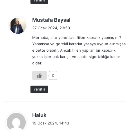
d
Mustafa Baysal
e
27 Ocak 2024, 23:50
d
Merhaba, site yöneticisi fiilen kapıcılık yapmış mı?
i
Yapmışsa ve gerekli kararlar yasaya uygun alınmışsa
k
elbette olabilir. Ancak fiilen yapılan bir kapıcılık
i
yoksa işler çok karışır ve sahte sigortalılığa kadar
:
gider.
0
Yanıtla
d
Haluk
e
19 Ocak 2024, 14:43
d