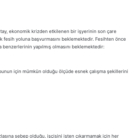
ıtay, ekonomik krizden etkilenen bir işyerinin son çare
ak fesih yoluna başvurmasını beklemektedir. Fesihten önce
a benzerlerinin yapılmış olmasını beklemektedir:
e bunun için mümkün olduğu ölçüde esnek çalışma şekillerini
lasına sebep olduğu, işçisini işten çıkarmamak için her