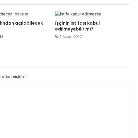
fından açılabilecek
İşçinin istifası kabul
edilmeyebilir mi?
18
4 Nisan 2017
aretlenmişlerdir