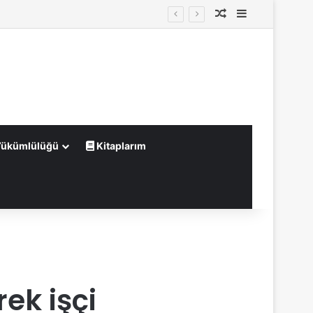
Rastgele Makale
Kenar Bölme
Yükümlülüğü
Kitaplarım
ek işçi