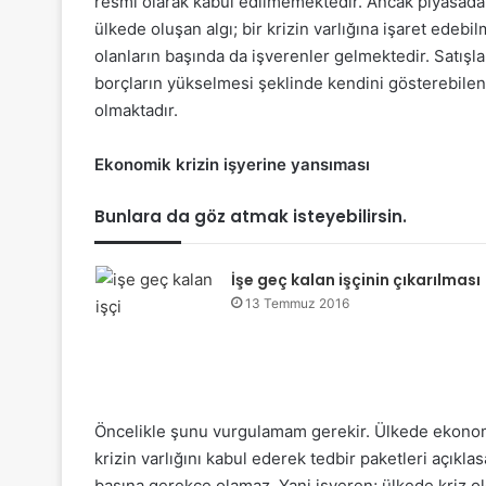
resmi olarak kabul edilmemektedir. Ancak piyasada 
ülkede oluşan algı; bir krizin varlığına işaret edeb
olanların başında da işverenler gelmektedir. Satışla
borçların yükselmesi şeklinde kendini gösterebile
olmaktadır.
Ekonomik krizin işyerine yansıması
Bunlara da göz atmak isteyebilirsin.
İşe geç kalan işçinin çıkarılması
13 Temmuz 2016
Öncelikle şunu vurgulamam gerekir. Ülkede ekonom
krizin varlığını kabul ederek tedbir paketleri açıklasa
başına gerekçe olamaz. Yani işveren; ülkede kriz 