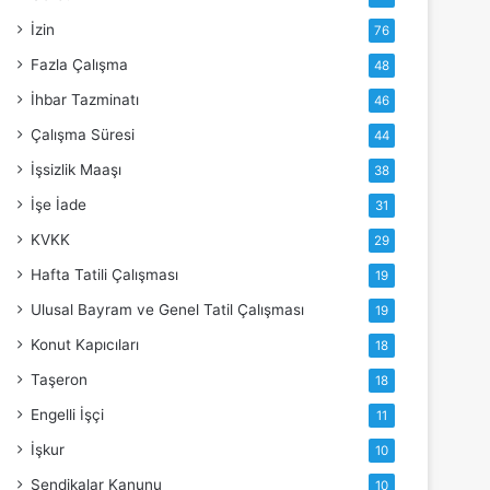
İzin
76
Fazla Çalışma
48
İhbar Tazminatı
46
Çalışma Süresi
44
İşsizlik Maaşı
38
İşe İade
31
KVKK
29
Hafta Tatili Çalışması
19
Ulusal Bayram ve Genel Tatil Çalışması
19
Konut Kapıcıları
18
Taşeron
18
Engelli İşçi
11
İşkur
10
Sendikalar Kanunu
10