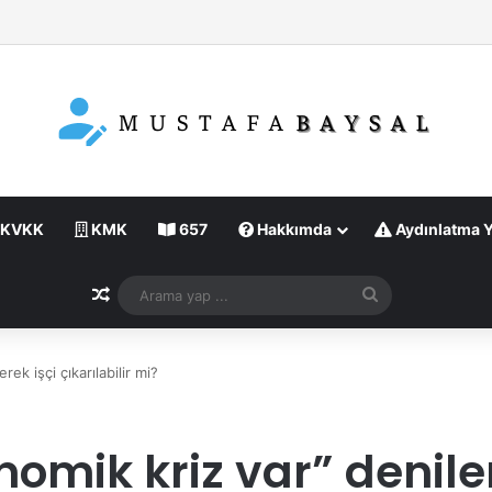
KVKK
KMK
657
Hakkımda
Aydınlatma 
Rastgele Makale
Arama
yap
...
ek işçi çıkarılabilir mi?
mik kriz var” deniler