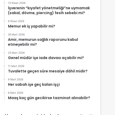
13 Nisan 2026
İşverenin “kıyafet yönetmeliği”ne uymamak
(sakal, dövme, piercing) fesih sebebi mi?
6 Nisan 2026
Memur ek iş yapabilir mi?
30 Mart 2026
Amir, memurun sağlık raporunu kabul
etmeyebilir mi?
23 Mart 2026
Genel müdür işe iade davası açabilir mi?
11 Mart 2026
Tuvalette geçen süre mesaiye dâhil midir?
9 Mart 2026
Her sabah işe geç kalan işçi
6 Mart 2026
Maaş kaç gün gecikirse tazminat alınabilir?