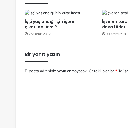
İşçi yaşlandığı için işten
İşveren tara
çıkarılabilir mi?
dava türleri
26 Ocak 2017
9 Temmuz 20
Bir yanıt yazın
E-posta adresiniz yayınlanmayacak.
Gerekli alanlar
*
ile iş
Y
o
r
u
m
*