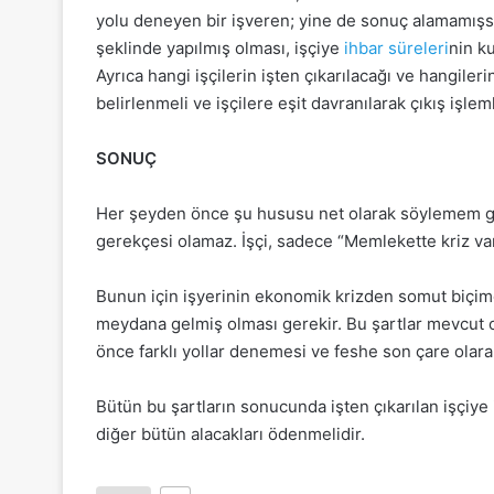
yolu deneyen bir işveren; yine de sonuç alamamışsa
şeklinde yapılmış olması, işçiye
ihbar süreleri
nin k
Ayrıca hangi işçilerin işten çıkarılacağı ve hangil
belirlenmeli ve işçilere eşit davranılarak çıkış işleml
SONUÇ
Her şeyden önce şu hususu net olarak söylemem ger
gerekçesi olamaz. İşçi, sadece “Memlekette kriz var
Bunun için işyerinin ekonomik krizden somut biçim
meydana gelmiş olması gerekir. Bu şartlar mevcut ol
önce farklı yollar denemesi ve feshe son çare olar
Bütün bu şartların sonucunda işten çıkarılan işçiye 
diğer bütün alacakları ödenmelidir.