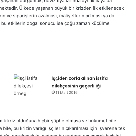
yaşanan durgunluk, döviz fiyatlarında oynaklık ya da
ilmektedir. Ülkede yaşanan büyük bir krizden ilk etkilenecek
rın ve siparişlerin azalması, maliyetlerin artması ya da
n bu etkilerin doğal sonucu ise çoğu zaman küçülme
İşçiden zorla alınan istifa
dilekçesinin geçerliliği
11 Mart 2016
ik kriz olduğuna hiçbir şüphe olmasa ve hükumet bile
 bile, bu krizin varlığı işçilerin çıkarılması için işverene tek
olduğu gerekçesiyle, sadece bu nedene dayanarak işçisini