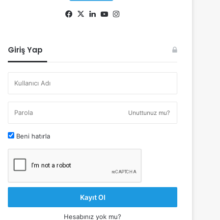
Facebook
X
LinkedIn
YouTube
Instagram
Giriş Yap
Unuttunuz mu?
Beni hatırla
Kayıt Ol
Hesabınız yok mu?