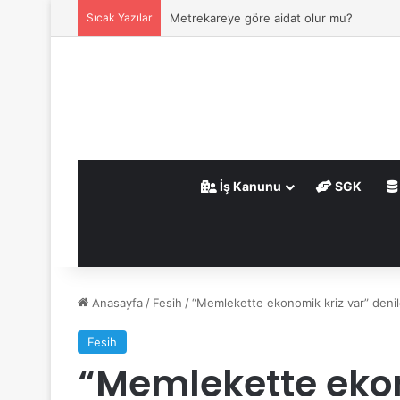
Sıcak Yazılar
Metrekareye göre aidat olur mu?
İş Kanunu
SGK
Anasayfa
/
Fesih
/
“Memlekette ekonomik kriz var” deniler
Fesih
“Memlekette ekono