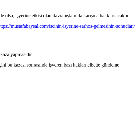
ile olsa, işyerine etkisi olan davranışlarında karışma hakkı olacaktır.
ttps://mustafabaysal.com/iscinin-isyerine-sarhos-gelmesinin-sonuclari/
 kaza yapmasıdır.
şçini bu kazası sonrasında işveren bazı hakları elbette gündeme