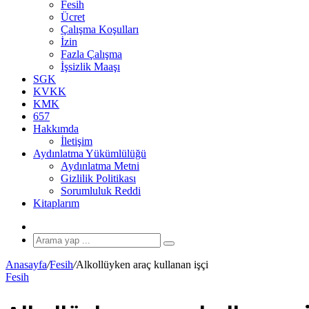
Fesih
Ücret
Çalışma Koşulları
İzin
Fazla Çalışma
İşsizlik Maaşı
SGK
KVKK
KMK
657
Hakkımda
İletişim
Aydınlatma Yükümlülüğü
Aydınlatma Metni
Gizlilik Politikası
Sorumluluk Reddi
Kitaplarım
Rastgele
Makale
Arama
yap
Anasayfa
/
Fesih
/
Alkollüyken araç kullanan işçi
...
Fesih