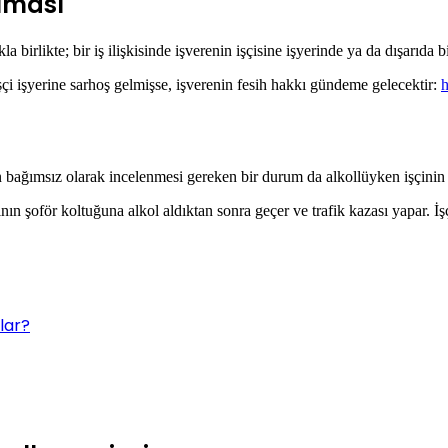
olması
 birlikte; bir iş ilişkisinde işverenin işçisine işyerinde ya da dışarıda b
işçi işyerine sarhoş gelmişse, işverenin fesih hakkı gündeme gelecektir:
h
n bağımsız olarak incelenmesi gereken bir durum da alkollüyken işçinin
ının şoför koltuğuna alkol aldıktan sonra geçer ve trafik kazası yapar. İ
lar?