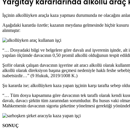
Yargıtay kararlarında alkollü araç 
İşçinin alkollüyken araçla kaza yapması durumunda ne olacağını anlama
Aşağıdaki kararda özetle; kazanın meydana gelmesinde hiçbir kusuru olm
alınmıştır:
“… Dosyadaki bilgi ve belgelere göre davalı asıl işverenin işinde, alt 
yapılan ölçümde davacının 0,50 promil alkollü olduğunun tespit edildiğ
Şoför olarak çalışan davacının işyerine ait aracı alkollü olarak kull
alkollü olarak direksiyon başına geçmesi nedeniyle haklı feshe sebebi
isabetsizdir…” (9 Hukuk, 2019/1008 K.)
Şu kararda ise; alkollüyken kaza yapan işçinin karşı tarafta sebep oldu
“… Tüm dosya kapsamına göre davacının tek taraflı olarak kendi kusuru
davalı, davacı şirktin tüm zararından sorumludur. Bu husus vaki olmas
Mahkemenin davacının sigorta şirketine yönelmesi gerektiği yönünd
SONUÇ