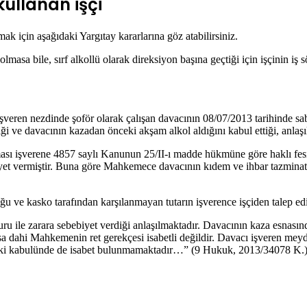
kullanan işçi
k için aşağıdaki Yargıtay kararlarına göz atabilirsiniz.
asa bile, sırf alkollü olarak direksiyon başına geçtiği için işçinin iş 
işveren nezdinde şoför olarak çalışan davacının 08/07/2013 tarihinde saba
i ve davacının kazadan önceki akşam alkol aldığını kabul ettiği, anlaşıl
anması işverene 4857 saylı Kanunun 25/II-ı madde hükmüne göre haklı fe
yet vermiştir. Buna göre Mahkemece davacının kıdem ve ihbar tazminatın
ğu ve kasko tarafından karşılanmayan tutarın işverence işçiden talep edi
 ile zarara sebebiyet verdiği anlaşılmaktadır. Davacının kaza esnasınd
a dahi Mahkemenin ret gerekçesi isabetli değildir. Davacı işveren meyda
eki kabulünde de isabet bulunmamaktadır…” (9 Hukuk, 2013/34078 K.)