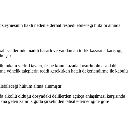
sözleşmesinin haklı nedenle derhal feshedilebileceği hüküm altında
h saatlerinde maddi hasarlı ve yaralamalı trafik kazasına karıştığı,
mıştır.
sih imkânı verir. Davacı, feshe konu kazada kusurlu olmasa dahi
a yönelik taleplerin reddi gerekirken hatalı değerlendirme ile kabulü
lebileceği hüküm altına alınmıştır:
a alkollü olduğu dosyadaki delillerden açıkça anlaşılması karşısında
na gelen zararı sigorta şirketinden tahsil edemediğine göre
.