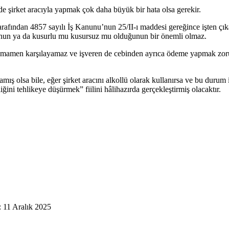
de şirket aracıyla yapmak çok daha büyük bir hata olsa gerekir.
arafından 4857 sayılı İş Kanunu’nun 25/II-ı maddesi gereğince işten çıka
ğunun ya da kusurlu mu kusursuz mu olduğunun bir önemli olmaz.
amamen karşılayamaz ve işveren de cebinden ayrıca ödeme yapmak zorund
ış olsa bile, eğer şirket aracını alkollü olarak kullanırsa ve bu durum i
iğini tehlikeye düşürmek” fiilini hâlihazırda gerçekleştirmiş olacaktır.
 11 Aralık 2025