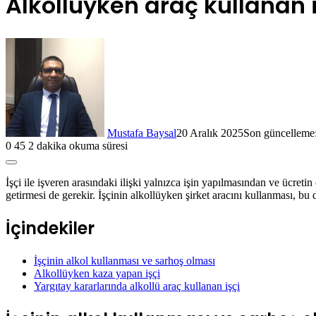
Alkollüyken araç kullanan 
Mustafa Baysal
20 Aralık 2025
Son güncelleme:
0
45
2 dakika okuma süresi
İşçi ile işveren arasındaki ilişki yalnızca işin yapılmasından ve ücret
getirmesi de gerekir. İşçinin alkollüyken şirket aracını kullanması, b
İçindekiler
İşçinin alkol kullanması ve sarhoş olması
Alkollüyken kaza yapan işçi
Yargıtay kararlarında alkollü araç kullanan işçi