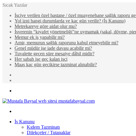
Sıcak Yazılar
İşçiye verilen özel hastane / özel muayenehane sağlık raporu ge
Yol izni hangi durumlarda ve kaç gün verilir? (İş Kanunu)
Metrekareye göre aidat olur mu?
İşverenin “kıyafet yönetmeliği”ne uymamak (sakal, dövme, pier
Memur ek iş yapabilir mi?
Amir, memurun sağlık raporunu kabul etmeyebilir mi?
Genel müdür işe iade davası açabilir mi?
Tuvalette geçen süre mesaiye dâhil midir?
Her sabah işe geç kalan işçi
Maaş kaç gün gecikirse tazminat alınabilir?
Rastgele
Makale
Kenar
Bölmesi
Menü
Arama
yap
İş Kanunu
...
Kıdem Tazminatı
Dilekçeler / Tutanaklar