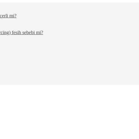
çerli mi?
cing) fesih sebebi mi?