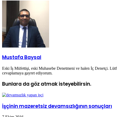
Posta
ile
paylaş
Mustafa Baysal
Eski İş Müfettişi, eski Muhasebe Denetmeni ve halen İç Denetçi. Lüt
cevaplamaya gayret ediyorum.
Bunlara da göz atmak isteyebilirsin.
İşçinin mazeretsiz devamsızlığının sonuçları
7 Ekim 2016