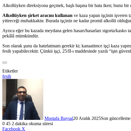
Alkollüyken direksiyona geçmek, başlı başına bir hata iken; bunu bir 
Alkollüyken şirket aracını kullanan
ve kaza yapan işçinin işveren t
yitireceği muhakkaktır. Burada işçinin ne kadar promil alkollü oldu
Ayrıca eğer bu kazada meydana gelen hasarı/hasarları sigorta/kasko t
pekâlâ mümkündür.
Son olarak şunu da hatırlatmam gerekir ki; kanaatimce işçi kaza yapmam
fesih yapabilecektir. Çünkü işçi, 25/II-ı maddesinde yazılı “işin güvenl
Etiketler
fesih
Mustafa Baysal
20 Aralık 2025
Son güncelleme:
0
45
2 dakika okuma süresi
LinkedIn
WhatsApp
Telegram
E-
Yazdır
Facebook
X