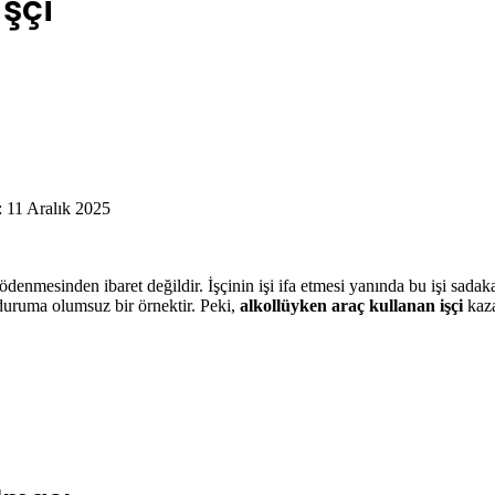
işçi
 11 Aralık 2025
in ödenmesinden ibaret değildir. İşçinin işi ifa etmesi yanında bu işi s
u duruma olumsuz bir örnektir. Peki,
alkollüyken araç kullanan işçi
kaz