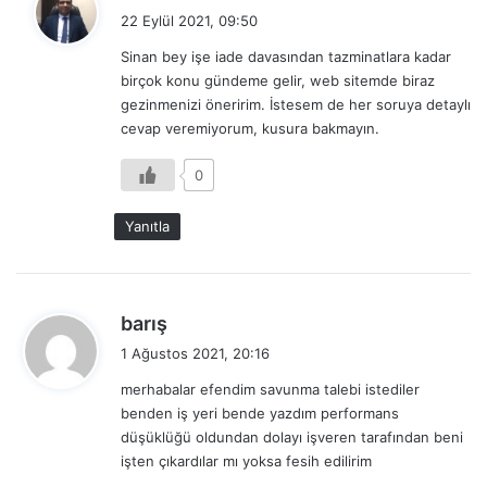
e
22 Eylül 2021, 09:50
d
Sinan bey işe iade davasından tazminatlara kadar
i
birçok konu gündeme gelir, web sitemde biraz
k
gezinmenizi öneririm. İstesem de her soruya detaylı
i
cevap veremiyorum, kusura bakmayın.
:
0
Yanıtla
d
barış
e
1 Ağustos 2021, 20:16
d
merhabalar efendim savunma talebi istediler
i
benden iş yeri bende yazdım performans
k
düşüklüğü oldundan dolayı işveren tarafından beni
i
işten çıkardılar mı yoksa fesih edilirim
: