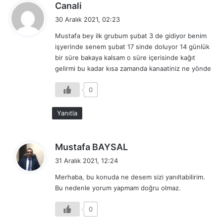
d
Canali
e
30 Aralık 2021, 02:23
d
Mustafa bey ilk grubum şubat 3 de gidiyor benim
i
işyerinde senem şubat 17 sinde doluyor 14 günlük
k
bir süre bakaya kalsam o süre içerisinde kağıt
i
gelirmi bu kadar kısa zamanda kanaatiniz ne yönde
:
0
Yanıtla
d
Mustafa BAYSAL
e
31 Aralık 2021, 12:24
d
Merhaba, bu konuda ne desem sizi yanıltabilirim.
i
Bu nedenle yorum yapmam doğru olmaz.
k
i
0
: