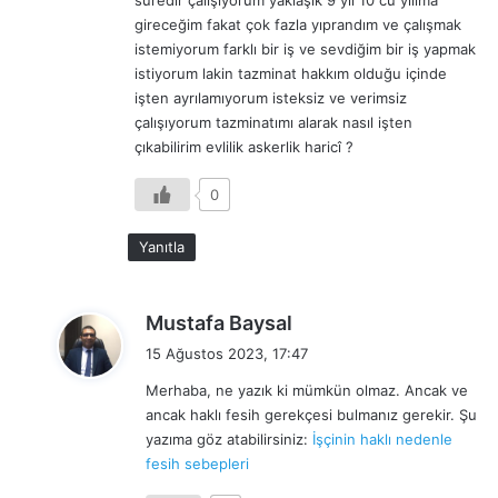
k
gireceğim fakat çok fazla yıprandım ve çalışmak
i
istemiyorum farklı bir iş ve sevdiğim bir iş yapmak
:
istiyorum lakin tazminat hakkım olduğu içinde
işten ayrılamıyorum isteksiz ve verimsiz
çalışıyorum tazminatımı alarak nasıl işten
çıkabilirim evlilik askerlik haricî ?
0
Yanıtla
d
Mustafa Baysal
e
15 Ağustos 2023, 17:47
d
Merhaba, ne yazık ki mümkün olmaz. Ancak ve
i
ancak haklı fesih gerekçesi bulmanız gerekir. Şu
k
yazıma göz atabilirsiniz:
İşçinin haklı nedenle
i
fesih sebepleri
: