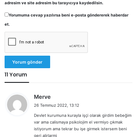
adresim ve site adresim bu tarayıcıya kaydedilsin.
Yorumuma cevap yazılırsa beni e-posta göndererek haberdar
et.
11 Yorum
d
Merve
e
26 Temmuz 2022, 13:12
d
Devlet kurumuna kurayla işçi olarak girdim bebeğim
i
var ama calismaya psikolojim el vermiyo çıkmak
k
istiyorum ama tekrar bu işe girmek istersem beni
i
geri alirlarmi