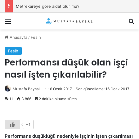
İşverenin “kıyafet yönetmeliği”ne uymamak (sakal, dövme, piercing) fesih sebebi mi?
Menü
Ar
Anasayfa
/
Fesih
Fesih
Performansı düşük olan işçi
nasıl işten çıkarılabilir?
Mustafa Baysal
16 Ocak 2017
Son güncelleme: 16 Ocak 2017
11
3.866
2 dakika okuma süresi
+1
Performans düşüklüğü nedeniyle işçinin işten çıkarılması