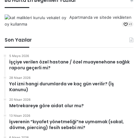
Bu Hafta En Beğenilen Yazılar
Apartmanda ve sitede vekâleten
oy kullanma
+1
Son Yazılar
5 Mayıs 2026
İşçiye verilen özel hastane / özel muayenehane sağlık
raporu geçerli mi?
28 Nisan 2026
Yol izni hangi durumlarda ve kaç gün verilir? (İş
Kanunu)
20 Nisan 2026
Metrekareye göre aidat olur mu?
13 Nisan 2026
İşverenin “kıyafet yönetmeliği”ne uymamak (sakal,
dövme, piercing) fesih sebebi mi?
6 Nisan 2026