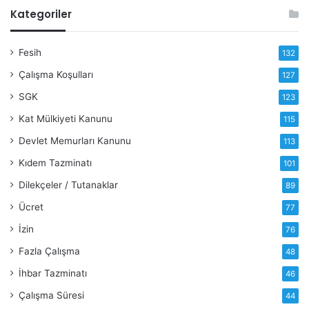
Kategoriler
Fesih
132
Çalışma Koşulları
127
SGK
123
Kat Mülkiyeti Kanunu
115
Devlet Memurları Kanunu
113
Kıdem Tazminatı
101
Dilekçeler / Tutanaklar
89
Ücret
77
İzin
76
Fazla Çalışma
48
İhbar Tazminatı
46
Çalışma Süresi
44