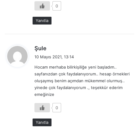
0
Yanıtla
d
Şule
e
10 Mayıs 2021, 13:14
d
Hocam merhaba bilirkişiliğe yeni başladım..
i
sayfanızdan çok faydalanıyorum.. hesap örnekleri
k
oluşaymış benim açımdan mükemmel olurmuş..
i
yinede çok faydalanıyorum ., teşekkür ederim
:
emeğinize
0
Yanıtla