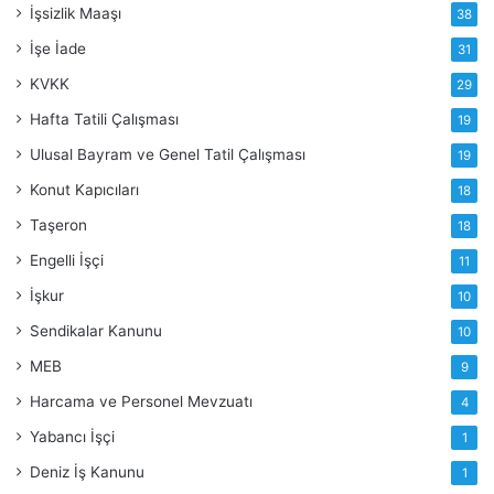
İşsizlik Maaşı
38
İşe İade
31
KVKK
29
Hafta Tatili Çalışması
19
Ulusal Bayram ve Genel Tatil Çalışması
19
Konut Kapıcıları
18
Taşeron
18
Engelli İşçi
11
İşkur
10
Sendikalar Kanunu
10
MEB
9
Harcama ve Personel Mevzuatı
4
Yabancı İşçi
1
Deniz İş Kanunu
1