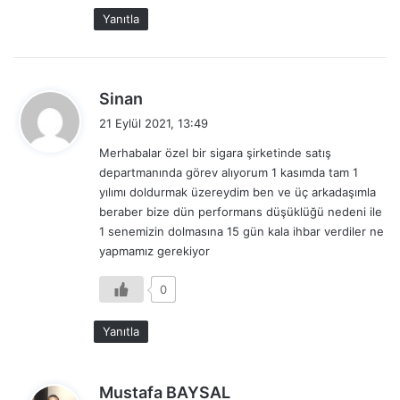
Yanıtla
d
Sinan
e
21 Eylül 2021, 13:49
d
Merhabalar özel bir sigara şirketinde satış
i
departmanında görev alıyorum 1 kasımda tam 1
k
yılımı doldurmak üzereydim ben ve üç arkadaşımla
i
beraber bize dün performans düşüklüğü nedeni ile
:
1 senemizin dolmasına 15 gün kala ihbar verdiler ne
yapmamız gerekiyor
0
Yanıtla
d
Mustafa BAYSAL