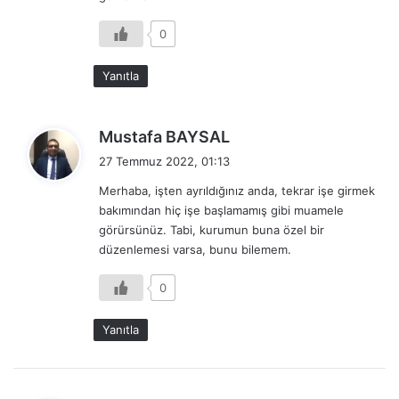
:
0
Yanıtla
d
Mustafa BAYSAL
e
27 Temmuz 2022, 01:13
d
Merhaba, işten ayrıldığınız anda, tekrar işe girmek
i
bakımından hiç işe başlamamış gibi muamele
k
görürsünüz. Tabi, kurumun buna özel bir
i
düzenlemesi varsa, bunu bilemem.
:
0
Yanıtla