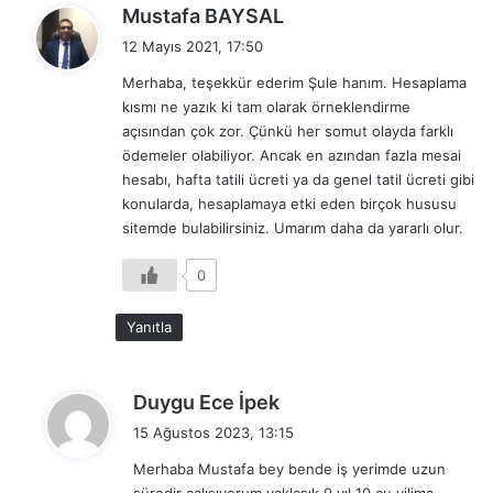
d
Mustafa BAYSAL
e
12 Mayıs 2021, 17:50
d
Merhaba, teşekkür ederim Şule hanım. Hesaplama
i
kısmı ne yazık ki tam olarak örneklendirme
k
açısından çok zor. Çünkü her somut olayda farklı
i
ödemeler olabiliyor. Ancak en azından fazla mesai
:
hesabı, hafta tatili ücreti ya da genel tatil ücreti gibi
konularda, hesaplamaya etki eden birçok hususu
sitemde bulabilirsiniz. Umarım daha da yararlı olur.
0
Yanıtla
d
Duygu Ece İpek
e
15 Ağustos 2023, 13:15
d
Merhaba Mustafa bey bende iş yerimde uzun
i
süredir çalışıyorum yaklaşık 9 yıl 10 cu yilima