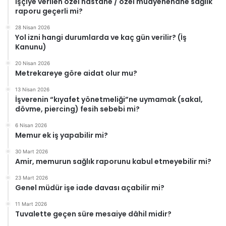
İşçiye verilen özel hastane / özel muayenehane sağlık
raporu geçerli mi?
28 Nisan 2026
Yol izni hangi durumlarda ve kaç gün verilir? (İş
Kanunu)
20 Nisan 2026
Metrekareye göre aidat olur mu?
13 Nisan 2026
İşverenin “kıyafet yönetmeliği”ne uymamak (sakal,
dövme, piercing) fesih sebebi mi?
6 Nisan 2026
Memur ek iş yapabilir mi?
30 Mart 2026
Amir, memurun sağlık raporunu kabul etmeyebilir mi?
23 Mart 2026
Genel müdür işe iade davası açabilir mi?
11 Mart 2026
Tuvalette geçen süre mesaiye dâhil midir?