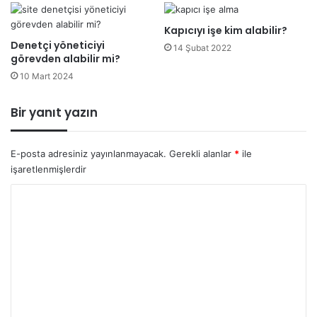
Kapıcıyı işe kim alabilir?
Denetçi yöneticiyi
14 Şubat 2022
görevden alabilir mi?
10 Mart 2024
Bir yanıt yazın
E-posta adresiniz yayınlanmayacak.
Gerekli alanlar
*
ile
işaretlenmişlerdir
Y
o
r
u
m
*