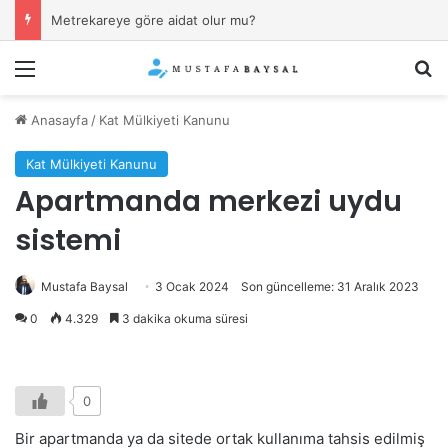
Metrekareye göre aidat olur mu?
Menü
Ar
Anasayfa
/
Kat Mülkiyeti Kanunu
Kat Mülkiyeti Kanunu
Apartmanda merkezi uydu
sistemi
Mustafa Baysal
3 Ocak 2024
Son güncelleme: 31 Aralık 2023
0
4.329
3 dakika okuma süresi
0
Bir apartmanda ya da sitede ortak kullanıma tahsis edilmiş