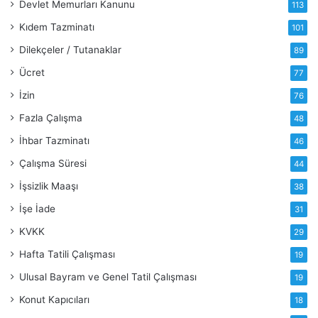
Devlet Memurları Kanunu
113
Kıdem Tazminatı
101
Dilekçeler / Tutanaklar
89
Ücret
77
İzin
76
Fazla Çalışma
48
İhbar Tazminatı
46
Çalışma Süresi
44
İşsizlik Maaşı
38
İşe İade
31
KVKK
29
Hafta Tatili Çalışması
19
Ulusal Bayram ve Genel Tatil Çalışması
19
Konut Kapıcıları
18