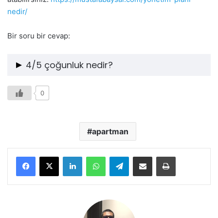
nedir/
Bir soru bir cevap:
4/5 çoğunluk nedir?
4/5 çoğunluk, apartman ya da sitedeki tüm kat
0
maliklerinin (dükkanlar dahil) en az beşte dördünün
rızasının alınması anlamına gelir. Örneğin 100 kat
malikinden oluşan bir sitede en az 80 kat malikinin rızası
apartman
4/5 çoğunluğun sağlandığı anlamına gelir.
LinkedIn
WhatsApp
Telegram
E-Posta ile paylaş
Yazdır