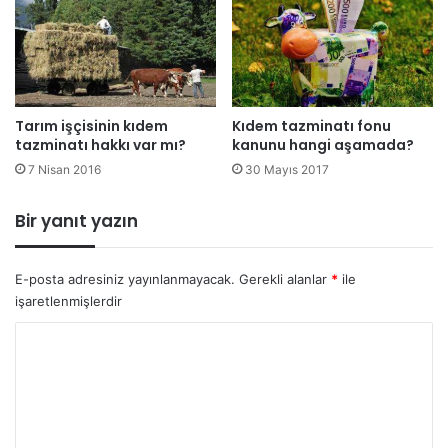
Tarım işçisinin kıdem
Kıdem tazminatı fonu
tazminatı hakkı var mı?
kanunu hangi aşamada?
7 Nisan 2016
30 Mayıs 2017
Bir yanıt yazın
E-posta adresiniz yayınlanmayacak.
Gerekli alanlar
*
ile
işaretlenmişlerdir
Y
o
r
u