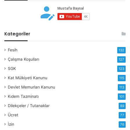
Kategoriler
Fesih
132
Çalışma Koşulları
127
SGK
123
Kat Mülkiyeti Kanunu
115
Devlet Memurları Kanunu
113
Kıdem Tazminatı
101
Dilekçeler / Tutanaklar
89
Ücret
77
İzin
76