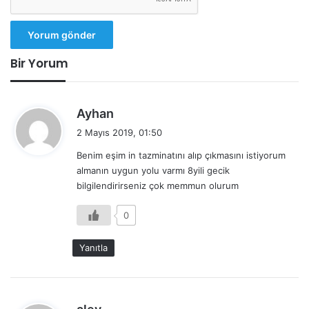
Bir Yorum
d
Ayhan
e
2 Mayıs 2019, 01:50
d
Benim eşim in tazminatını alıp çıkmasını istiyorum
i
almanın uygun yolu varmı 8yili gecik
k
bilgilendirirseniz çok memmun olurum
i
:
0
Yanıtla
d