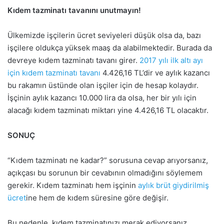
Kıdem tazminatı tavanını unutmayın!
Ülkemizde işçilerin ücret seviyeleri düşük olsa da, bazı
işçilere oldukça yüksek maaş da alabilmektedir. Burada da
devreye kıdem tazminatı tavanı girer.
2017 yılı ilk altı ayı
için kıdem tazminatı tavanı
4.426,16 TL’dir ve aylık kazancı
bu rakamın üstünde olan işçiler için de hesap kolaydır.
İşçinin aylık kazancı 10.000 lira da olsa, her bir yılı için
alacağı kıdem tazminatı miktarı yine 4.426,16 TL olacaktır.
SONUÇ
“Kıdem tazminatı ne kadar?” sorusuna cevap arıyorsanız,
açıkçası bu sorunun bir cevabının olmadığını söylemem
gerekir. Kıdem tazminatı hem işçinin
aylık brüt giydirilmiş
ücret
ine hem de kıdem süresine göre değişir.
Bu nedenle, kıdem tazminatınızı merak ediyorsanız,