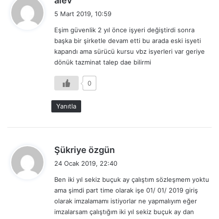
alev
e
5 Mart 2019, 10:59
d
Eşim güvenlik 2 yıl önce işyeri değiştirdi sonra
i
başka bir şirketle devam etti bu arada eski isyeti
k
kapandı ama sürücü kursu vbz isyerleri var geriye
i
dönük tazminat talep dae bilirmi
:
0
Yanıtla
d
Şükriye özgün
e
24 Ocak 2019, 22:40
d
Ben iki yıl sekiz buçuk ay çalıştım sözleşmem yoktu
i
ama şimdi part time olarak işe 01/ 01/ 2019 giriş
k
olarak imzalamamı istiyorlar ne yapmalıyım eğer
i
imzalarsam çalıştığım iki yıl sekiz buçuk ay dan
: