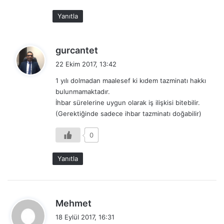
Yanıtla
d
gurcantet
e
22 Ekim 2017, 13:42
d
1 yılı dolmadan maalesef ki kıdem tazminatı hakkı
i
bulunmamaktadır.
k
İhbar sürelerine uygun olarak iş ilişkisi bitebilir.
i
(Gerektiğinde sadece ihbar tazminatı doğabilir)
:
0
Yanıtla
d
Mehmet
e
18 Eylül 2017, 16:31
d