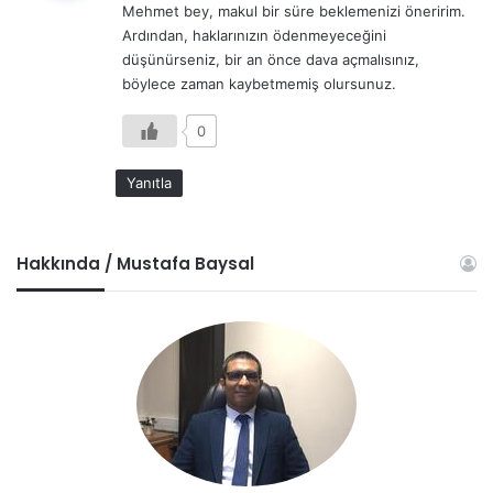
Mehmet bey, makul bir süre beklemenizi öneririm.
i
Ardından, haklarınızın ödenmeyeceğini
k
düşünürseniz, bir an önce dava açmalısınız,
i
böylece zaman kaybetmemiş olursunuz.
:
0
Yanıtla
Hakkında / Mustafa Baysal