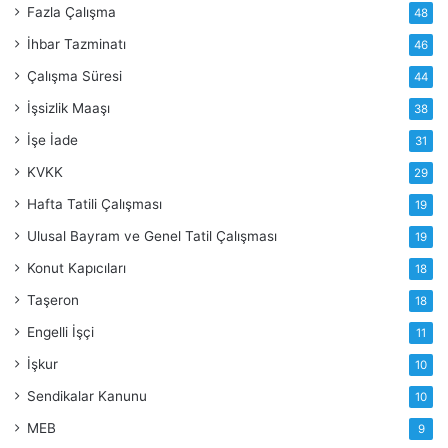
Fazla Çalışma
48
İhbar Tazminatı
46
Çalışma Süresi
44
İşsizlik Maaşı
38
İşe İade
31
KVKK
29
Hafta Tatili Çalışması
19
Ulusal Bayram ve Genel Tatil Çalışması
19
Konut Kapıcıları
18
Taşeron
18
Engelli İşçi
11
İşkur
10
Sendikalar Kanunu
10
MEB
9