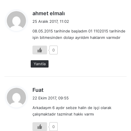
d
ahmet elmalı
e
25 Aralık 2017, 11:02
d
08.05.2015 tarihinde başladım 01 1102015 tarihinde
i
işin bitmesinden dolayı ayrıldım haklarım varmıdır
k
i
0
:
Yanıtla
d
Fuat
e
22 Ekim 2017, 09:55
d
Arkadaşım 6 aydır sebze halin de işçi olarak
i
çalışmaktadır tazminat hakkı varmı
k
i
0
: