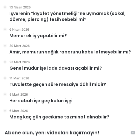
13 Nisan 2026
İşverenin “kıyafet yönetmeliği”ne uymamak (sakal,
dövme, piercing) fesih sebebi mi?
6 Nisan 2026
Memur ek iş yapabilir mi?
30 Mart 2026
Amir, memurun sağlık raporunu kabul etmeyebilir mi?
23 Mart 2026
Genel müdür işe iade davası açabilir mi?
11 Mart 2026
Tuvalette geçen süre mesaiye dâhil midir?
9 Mart 2026
Her sabah işe geç kalan işçi
6 Mart 2026
Maaş kaç gün gecikirse tazminat alınabilir?
Abone olun, yeni videoları kaçırmayın!