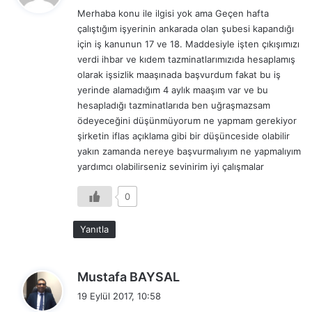
Merhaba konu ile ilgisi yok ama Geçen hafta
i
çalıştığım işyerinin ankarada olan şubesi kapandığı
k
için iş kanunun 17 ve 18. Maddesiyle işten çıkışımızı
i
verdi ihbar ve kıdem tazminatlarımızıda hesaplamış
:
olarak işsizlik maaşınada başvurdum fakat bu iş
yerinde alamadığım 4 aylık maaşım var ve bu
hesapladığı tazminatlarıda ben uğraşmazsam
ödeyeceğini düşünmüyorum ne yapmam gerekiyor
şirketin iflas açıklama gibi bir düşünceside olabilir
yakın zamanda nereye başvurmalıyım ne yapmalıyım
yardımcı olabilirseniz sevinirim iyi çalışmalar
0
Yanıtla
d
Mustafa BAYSAL
e
19 Eylül 2017, 10:58
d