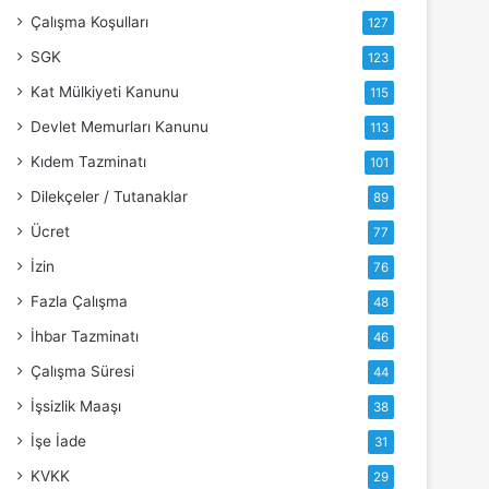
Çalışma Koşulları
127
SGK
123
Kat Mülkiyeti Kanunu
115
Devlet Memurları Kanunu
113
Kıdem Tazminatı
101
Dilekçeler / Tutanaklar
89
Ücret
77
İzin
76
Fazla Çalışma
48
İhbar Tazminatı
46
Çalışma Süresi
44
İşsizlik Maaşı
38
İşe İade
31
KVKK
29