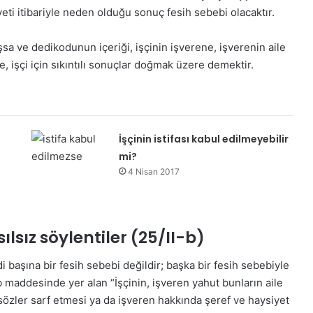
i itibariyle neden olduğu sonuç fesih sebebi olacaktır.
şsa ve dedikodunun içeriği, işçinin işverene, işverenin aile
, işçi için sıkıntılı sonuçlar doğmak üzere demektir.
İşçinin istifası kabul edilmeyebilir
mi?
4 Nisan 2017
lsız söylentiler (25/II-b)
başına bir fesih sebebi değildir; başka bir fesih sebebiyle
-b maddesinde yer alan “İşçinin, işveren yahut bunların aile
özler sarf etmesi ya da işveren hakkında şeref ve haysiyet