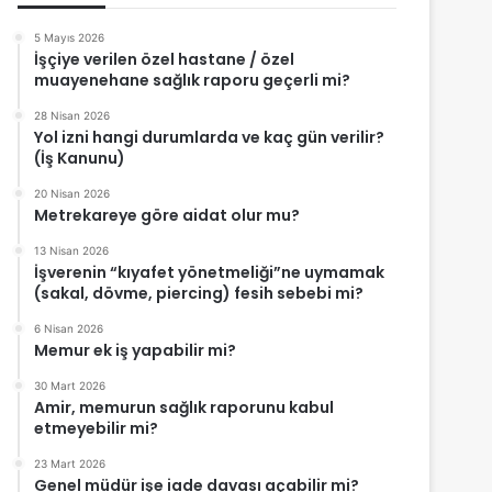
5 Mayıs 2026
İşçiye verilen özel hastane / özel
muayenehane sağlık raporu geçerli mi?
28 Nisan 2026
Yol izni hangi durumlarda ve kaç gün verilir?
(İş Kanunu)
20 Nisan 2026
Metrekareye göre aidat olur mu?
13 Nisan 2026
İşverenin “kıyafet yönetmeliği”ne uymamak
(sakal, dövme, piercing) fesih sebebi mi?
6 Nisan 2026
Memur ek iş yapabilir mi?
30 Mart 2026
Amir, memurun sağlık raporunu kabul
etmeyebilir mi?
23 Mart 2026
Genel müdür işe iade davası açabilir mi?