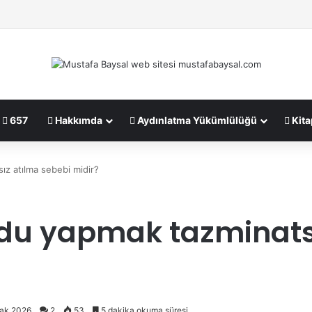
657
Hakkımda
Aydınlatma Yükümlülüğü
Kita
ız atılma sebebi midir?
odu yapmak tazminats
cak 2026
2
53
5 dakika okuma süresi