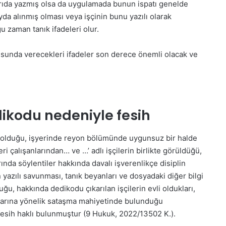
rıda yazmış olsa da uygulamada bunun ispatı genelde
da alınmış olması veya işçinin bunu yazılı olarak
u zaman tanık ifadeleri olur.
onusunda verecekleri ifadeler son derece önemli olacak ve
ikodu nedeniyle fesih
işki olduğu, işyerinde reyon bölümünde uygunsuz bir halde
i çalışanlarından… ve …’ adlı işçilerin birlikte görüldüğü,
arında söylentiler hakkında davalı işverenlikçe disiplin
n yazılı savunması, tanık beyanları ve dosyadaki diğer bilgi
, hakkında dedikodu çıkarılan işçilerin evli oldukları,
nlarına yönelik sataşma mahiyetinde bulunduğu
 fesih haklı bulunmuştur (9 Hukuk, 2022/13502 K.).