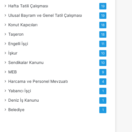
Hafta Tatili Çalışması
19
Ulusal Bayram ve Genel Tatil Çalışması
19
Konut Kapıcıları
18
Taşeron
18
Engelli İşçi
11
İşkur
10
Sendikalar Kanunu
10
MEB
9
Harcama ve Personel Mevzuatı
4
Yabancı İşçi
1
Deniz İş Kanunu
1
Belediye
1