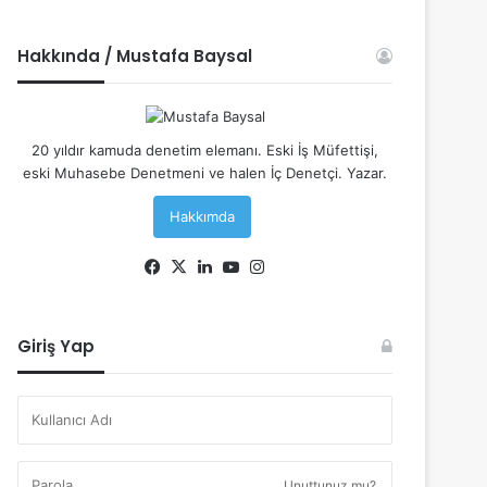
Hakkında / Mustafa Baysal
20 yıldır kamuda denetim elemanı. Eski İş Müfettişi,
eski Muhasebe Denetmeni ve halen İç Denetçi. Yazar.
Hakkımda
Facebook
X
LinkedIn
YouTube
Instagram
Giriş Yap
Unuttunuz mu?