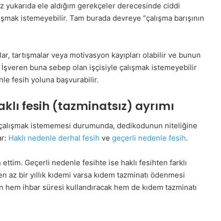
az yukarıda ele aldığım gerekçeler derecesinde ciddi
alışmak istemeyebilir. Tam burada devreye “çalışma barışının
ar, tartışmalar veya motivasyon kayıpları olabilir ve bunun
 İşveren buna sebep olan işçisiyle çalışmak istemeyebilir
le fesih yoluna başvurabilir.
Haklı fesih (tazminatsız) ayrımı
le çalışmak istememesi durumunda, dedikodunun niteliğine
ar:
Haklı nedenle derhal fesih
ve
geçerli nedenle fesih
.
ettim. Geçerli nedenle fesihte ise haklı fesihten farklı
n en az bir yıllık kıdemi varsa kıdem tazminatı ödenmesi
ren hem ihbar süresi kullandıracak hem de kıdem tazminatı