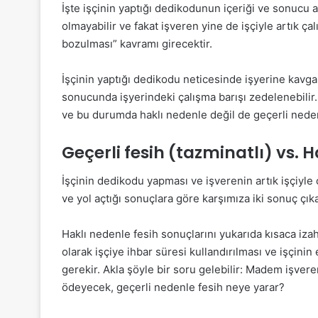
İşte işçinin yaptığı dedikodunun içeriği ve sonucu 
olmayabilir ve fakat işveren yine de işçiyle artık ç
bozulması” kavramı girecektir.
İşçinin yaptığı dedikodu neticesinde işyerine kavgal
sonucunda işyerindeki çalışma barışı zedelenebilir.
ve bu durumda haklı nedenle değil de geçerli neden
Geçerli fesih (tazminatlı) vs. 
İşçinin dedikodu yapması ve işverenin artık işçiy
ve yol açtığı sonuçlara göre karşımıza iki sonuç çık
Haklı nedenle fesih sonuçlarını yukarıda kısaca izah 
olarak işçiye ihbar süresi kullandırılması ve işçini
gerekir. Akla şöyle bir soru gelebilir: Madem işve
ödeyecek, geçerli nedenle fesih neye yarar?