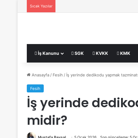
Sıcak Yazılar
İş Kanunu
SGK
KVKK
KMK
Anasayfa
/
Fesih
/
İş yerinde dedikodu yapmak tazminats
Fesih
İş yerinde dedik
midir?
Mustafa Baysal
5 Ocak 2026
Son güncelleme: 5 O