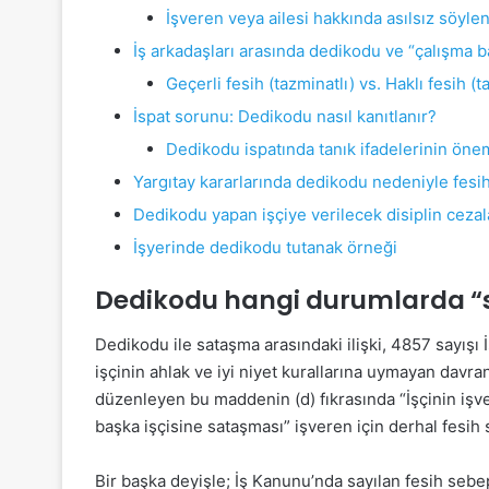
İşveren veya ailesi hakkında asılsız söylent
İş arkadaşları arasında dedikodu ve “çalışma b
Geçerli fesih (tazminatlı) vs. Haklı fesih (
İspat sorunu: Dedikodu nasıl kanıtlanır?
Dedikodu ispatında tanık ifadelerinin öne
Yargıtay kararlarında dedikodu nedeniyle fesi
Dedikodu yapan işçiye verilecek disiplin cezal
İşyerinde dedikodu tutanak örneği
Dedikodu hangi durumlarda “s
Dedikodu ile sataşma arasındaki ilişki, 4857 sayışı 
işçinin ahlak ve iyi niyet kurallarına uymayan davra
düzenleyen bu maddenin (d) fıkrasında “İşçinin işv
başka işçisine sataşması” işveren için derhal fesih 
Bir başka deyişle; İş Kanunu’nda sayılan fesih sebe