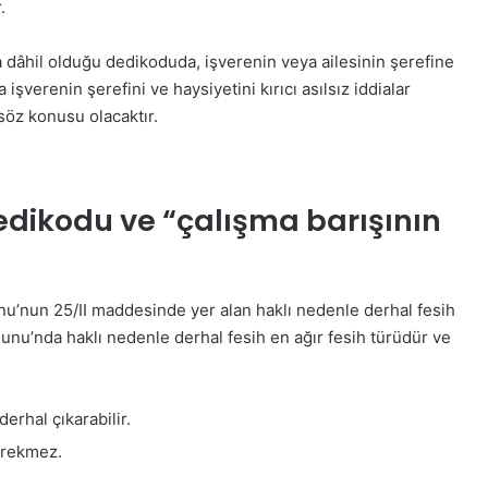
.
 da dâhil olduğu dedikoduda, işverenin veya ailesinin şerefine
erenin şerefini ve haysiyetini kırıcı asılsız iddialar
söz konusu olacaktır.
edikodu ve “çalışma barışının
unu’nun 25/II maddesinde yer alan haklı nedenle derhal fesih
nunu’nda haklı nedenle derhal fesih en ağır fesih türüdür ve
derhal çıkarabilir.
erekmez.