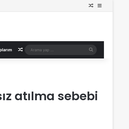
Rastgele Makale
Kenar Bölme
Rastgele Makale
Arama
plarım
yap
...
ız atılma sebebi