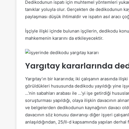
Dedikodunun ispatı için muhtemel yöntemleri yuka
tanıklar yoluyla olur. Gerçekten de dedikodunun kay
paylaşması düşük ihtimaldir ve ispatın asıl aracı çoğ
İşçiyle ilişki içinde bulunan işçilerin, dedikodu k
mahkemenin kararını da etkileyecektir.
Yargıtay kararlarında ded
Yargıtay’ın bir kararında; iki çalışanın arasında il
görüldükleri hususunda dedikodu yayıldığı yine işyer
…’nin sabahları arabası ile …’yi işe getirdiği hususl
soruşturması yapıldığı, olaya ilişkin davacının alına
ve belgelerden dedikodunun kaynağının davacı olduğu
davacının söz konusu davranışı diğer işyeri çalışa
anlaşıldığından, 25/II-d kapsamında yapılan derhal