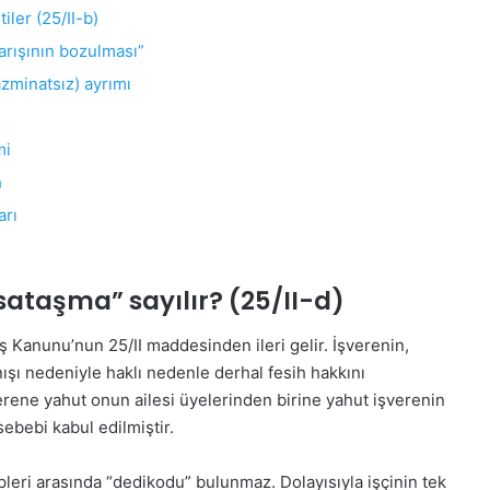
iler (25/II-b)
arışının bozulması”
tazminatsız) ayrımı
mi
h
arı
ataşma” sayılır? (25/II-d)
İş Kanunu’nun 25/II maddesinden ileri gelir. İşverenin,
nışı nedeniyle haklı nedenle derhal fesih hakkını
erene yahut onun ailesi üyelerinden birine yahut işverenin
sebebi kabul edilmiştir.
pleri arasında “dedikodu” bulunmaz. Dolayısıyla işçinin tek