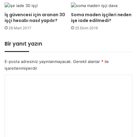
İş güvencesi için aranan 30
Soma maden işçileri neden
işçi hesabı nasıl yapılır?
işe iade edilmedi?
26 Mart 2017
25 Ekim 2016
Bir yanıt yazın
E-posta adresiniz yayınlanmayacak.
Gerekli alanlar
*
ile
işaretlenmişlerdir
Y
o
r
u
m
*