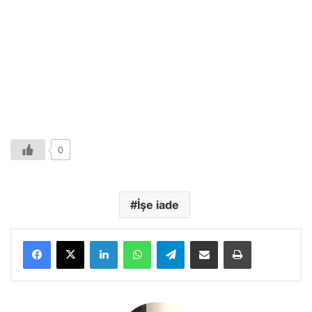
0
İşe iade
LinkedIn
WhatsApp
Telegram
E-Posta ile paylaş
Yazdır