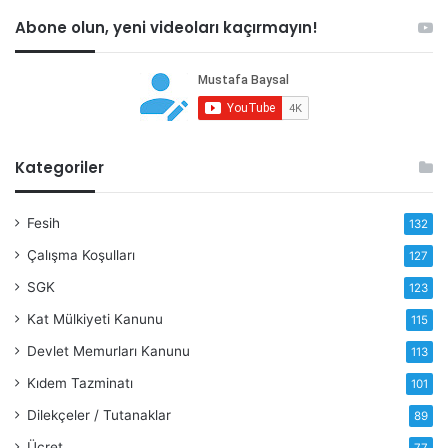
Abone olun, yeni videoları kaçırmayın!
Kategoriler
Fesih
132
Çalışma Koşulları
127
SGK
123
Kat Mülkiyeti Kanunu
115
Devlet Memurları Kanunu
113
Kıdem Tazminatı
101
Dilekçeler / Tutanaklar
89
Ücret
77