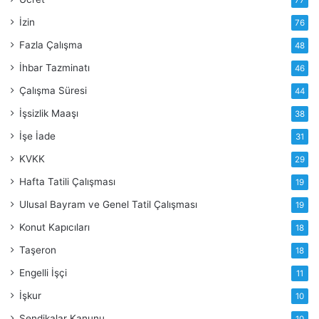
İzin
76
Fazla Çalışma
48
İhbar Tazminatı
46
Çalışma Süresi
44
İşsizlik Maaşı
38
İşe İade
31
KVKK
29
Hafta Tatili Çalışması
19
Ulusal Bayram ve Genel Tatil Çalışması
19
Konut Kapıcıları
18
Taşeron
18
Engelli İşçi
11
İşkur
10
Sendikalar Kanunu
10