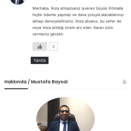
d
Merhaba. İmza atmazsanız işveren büyük ihtimalle
i
hiçbir ödeme yapmaz ve dava yoluyla alacaklarınızı
k
almayı deneyebilirsiniz. İmza atsanız, bu sefer de
i
neye imza atıldığı önem arz eder. Kararı sizin
:
vermeniz gerekir.
0
Yanıtla
Hakkında / Mustafa Baysal