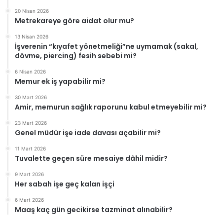
20 Nisan 2026
Metrekareye göre aidat olur mu?
13 Nisan 2026
İşverenin “kıyafet yönetmeliği”ne uymamak (sakal,
dövme, piercing) fesih sebebi mi?
6 Nisan 2026
Memur ek iş yapabilir mi?
30 Mart 2026
Amir, memurun sağlık raporunu kabul etmeyebilir mi?
23 Mart 2026
Genel müdür işe iade davası açabilir mi?
11 Mart 2026
Tuvalette geçen süre mesaiye dâhil midir?
9 Mart 2026
Her sabah işe geç kalan işçi
6 Mart 2026
Maaş kaç gün gecikirse tazminat alınabilir?