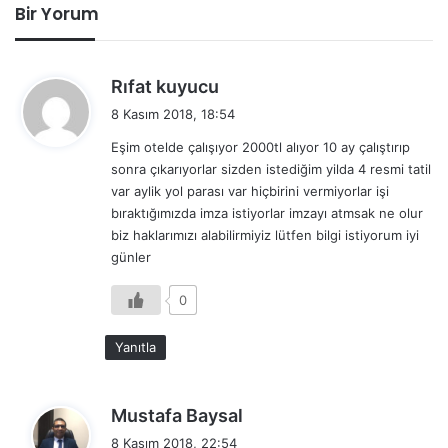
Bir Yorum
d
Rıfat kuyucu
e
8 Kasım 2018, 18:54
d
Eşim otelde çalışıyor 2000tl alıyor 10 ay çalıştırıp
i
sonra çıkarıyorlar sizden istediğim yilda 4 resmi tatil
k
var aylik yol parası var hiçbirini vermiyorlar işi
i
bıraktığımızda imza istiyorlar imzayı atmsak ne olur
:
biz haklarımızı alabilirmiyiz lütfen bilgi istiyorum iyi
günler
0
Yanıtla
d
Mustafa Baysal
e
8 Kasım 2018, 22:54