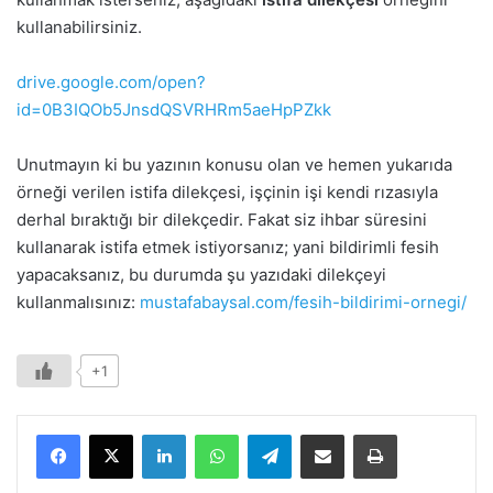
kullanabilirsiniz.
drive.google.com/open?
id=0B3IQOb5JnsdQSVRHRm5aeHpPZkk
Unutmayın ki bu yazının konusu olan ve hemen yukarıda
örneği verilen istifa dilekçesi, işçinin işi kendi rızasıyla
derhal bıraktığı bir dilekçedir. Fakat siz ihbar süresini
kullanarak istifa etmek istiyorsanız; yani bildirimli fesih
yapacaksanız, bu durumda şu yazıdaki dilekçeyi
kullanmalısınız:
mustafabaysal.com/fesih-bildirimi-ornegi/
+1
LinkedIn
WhatsApp
Telegram
E-Posta ile paylaş
Yazdır