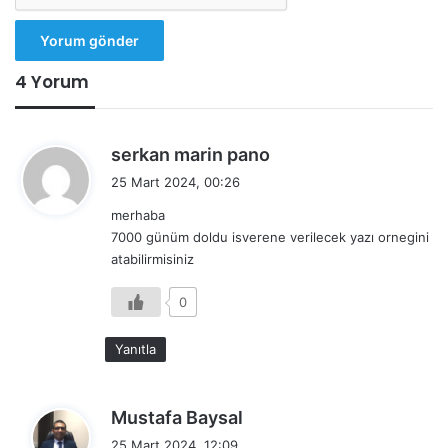
4 Yorum
d
serkan marin pano
e
25 Mart 2024, 00:26
d
merhaba
i
7000 günüm doldu isverene verilecek yazı ornegini
k
atabilirmisiniz
i
:
0
Yanıtla
d
Mustafa Baysal
e
25 Mart 2024, 12:09