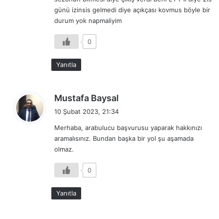
i
günü izinsis gelmedi diye açıkçası kovmus böyle bir
:
durum yok napmaliyim
0
Yanıtla
d
Mustafa Baysal
e
10 Şubat 2023, 21:34
d
Merhaba, arabulucu başvurusu yaparak hakkınızı
i
aramalısınız. Bundan başka bir yol şu aşamada
k
olmaz.
i
:
0
Yanıtla