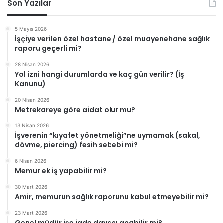
Son Yazılar
5 Mayıs 2026
İşçiye verilen özel hastane / özel muayenehane sağlık
raporu geçerli mi?
28 Nisan 2026
Yol izni hangi durumlarda ve kaç gün verilir? (İş
Kanunu)
20 Nisan 2026
Metrekareye göre aidat olur mu?
13 Nisan 2026
İşverenin “kıyafet yönetmeliği”ne uymamak (sakal,
dövme, piercing) fesih sebebi mi?
6 Nisan 2026
Memur ek iş yapabilir mi?
30 Mart 2026
Amir, memurun sağlık raporunu kabul etmeyebilir mi?
23 Mart 2026
Genel müdür işe iade davası açabilir mi?