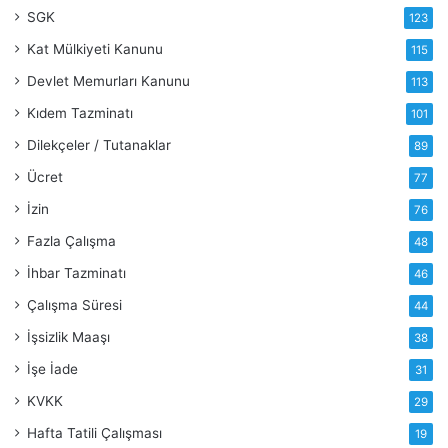
SGK
123
Kat Mülkiyeti Kanunu
115
Devlet Memurları Kanunu
113
Kıdem Tazminatı
101
Dilekçeler / Tutanaklar
89
Ücret
77
İzin
76
Fazla Çalışma
48
İhbar Tazminatı
46
Çalışma Süresi
44
İşsizlik Maaşı
38
İşe İade
31
KVKK
29
Hafta Tatili Çalışması
19