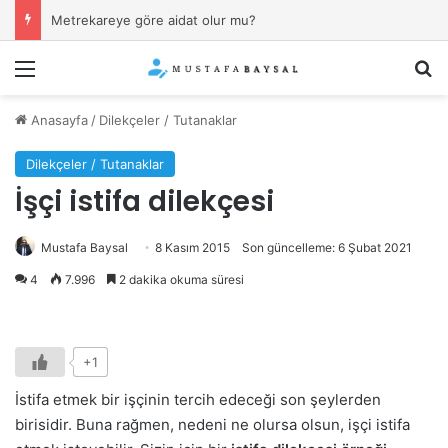
İşverenin “kıyafet yönetmeliği”ne uymamak (sakal, dövme, piercing) fesih sebebi mi?
Menü
Ar
Anasayfa
/
Dilekçeler / Tutanaklar
Dilekçeler / Tutanaklar
İşçi istifa dilekçesi
Mustafa Baysal
8 Kasım 2015
Son güncelleme: 6 Şubat 2021
4
7.996
2 dakika okuma süresi
+1
İstifa etmek bir işçinin tercih edeceği son şeylerden
birisidir. Buna rağmen, nedeni ne olursa olsun, işçi istifa