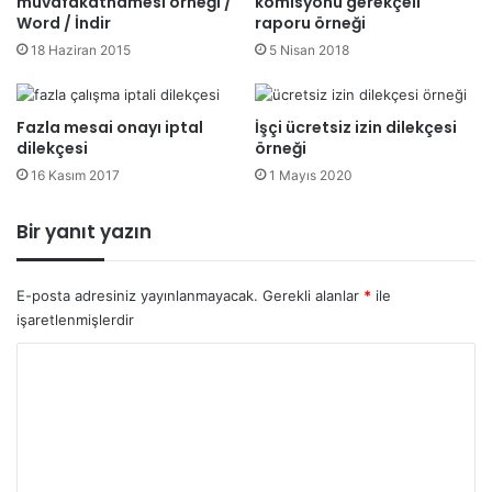
muvafakatnamesi örneği /
komisyonu gerekçeli
Word / İndir
raporu örneği
18 Haziran 2015
5 Nisan 2018
Fazla mesai onayı iptal
İşçi ücretsiz izin dilekçesi
dilekçesi
örneği
16 Kasım 2017
1 Mayıs 2020
Bir yanıt yazın
E-posta adresiniz yayınlanmayacak.
Gerekli alanlar
*
ile
işaretlenmişlerdir
Y
o
r
u
m