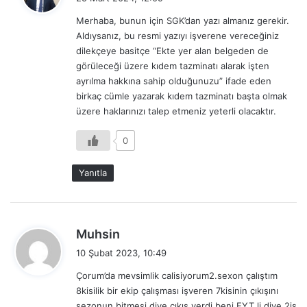
d
Merhaba, bunun için SGK’dan yazı almanız gerekir.
i
Aldıysanız, bu resmi yazıyı işverene vereceğiniz
k
dilekçeye basitçe “Ekte yer alan belgeden de
i
görüleceği üzere kıdem tazminatı alarak işten
:
ayrılma hakkına sahip olduğunuzu” ifade eden
birkaç cümle yazarak kıdem tazminatı başta olmak
üzere haklarınızı talep etmeniz yeterli olacaktır.
0
Yanıtla
d
Muhsin
e
10 Şubat 2023, 10:49
d
Çorum’da mevsimlik calisiyorum2.sexon çalıştım
i
8kisilik bir ekip çalışması işveren 7kisinin çıkışını
k
sezonun bitmesi diye çıkış verdi beni EYT li diye 2is