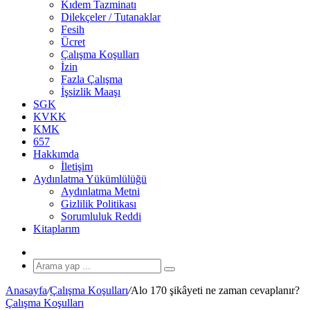
Kıdem Tazminatı
Dilekçeler / Tutanaklar
Fesih
Ücret
Çalışma Koşulları
İzin
Fazla Çalışma
İşsizlik Maaşı
SGK
KVKK
KMK
657
Hakkımda
İletişim
Aydınlatma Yükümlülüğü
Aydınlatma Metni
Gizlilik Politikası
Sorumluluk Reddi
Kitaplarım
Rastgele
Makale
Arama
yap
Anasayfa
/
Çalışma Koşulları
/
Alo 170 şikâyeti ne zaman cevaplanır?
...
Çalışma Koşulları