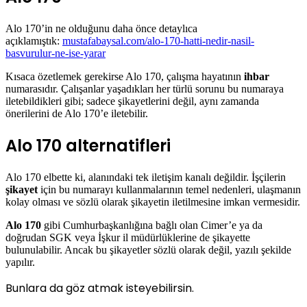
Alo 170’in ne olduğunu daha önce detaylıca
açıklamıştık:
mustafabaysal.com/alo-170-hatti-nedir-nasil-
basvurulur-ne-ise-yarar
Kısaca özetlemek gerekirse Alo 170, çalışma hayatının
ihbar
numarasıdır. Çalışanlar yaşadıkları her türlü sorunu bu numaraya
iletebildikleri gibi; sadece şikayetlerini değil, aynı zamanda
önerilerini de Alo 170’e iletebilir.
Alo 170 alternatifleri
Alo 170 elbette ki, alanındaki tek iletişim kanalı değildir. İşçilerin
şikayet
için bu numarayı kullanmalarının temel nedenleri, ulaşmanın
kolay olması ve sözlü olarak şikayetin iletilmesine imkan vermesidir.
Alo 170
gibi Cumhurbaşkanlığına bağlı olan Cimer’e ya da
doğrudan SGK veya İşkur il müdürlüklerine de şikayette
bulunulabilir. Ancak bu şikayetler sözlü olarak değil, yazılı şekilde
yapılır.
Bunlara da göz atmak isteyebilirsin.