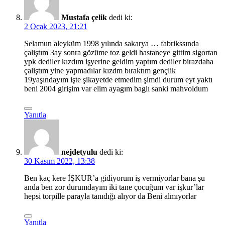
Mustafa çelik
dedi ki:
2 Ocak 2023, 21:21
Selamun aleyküm 1998 yılında sakarya … fabrikssında
çaliştım 3ay sonra gözüme toz geldi hastaneye gittim sigortan
ypk dediler kızdım işyerine geldim yaptım dediler birazdaha
çaliştım yine yapmadılar kızdm bıraktım gençlik
19yaşındayım işte şikayetde etmedim şimdi durum eyt yaktı
beni 2004 girişim var elim ayagım baglı sanki mahvoldum
Yanıtla
nejdetyulu
dedi ki:
30 Kasım 2022, 13:38
Ben kaç kere İŞKUR’a gidiyorum iş vermiyorlar bana şu
anda ben zor durumdayım iki tane çocuğum var işkur’lar
hepsi torpille parayla tanıdığı alıyor da Beni almıyorlar
Yanıtla