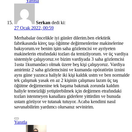
Yanıtla
Serkan
dedi ki:
27 Ocak 2022, 00:59
Merhabalar öncelikle iyi günler dilerim.ben elektirik
fabrikasında kireç taşı öğütme değirmenlerine makinelerine
bakıyorum.ve benim işim saha gözlemcisi ve ayriyeten
makinelerin etrafındaki tozları da temizliyorum. ve üç vardiya
sistemiyle çalışıyoruz.ve bizim vardiyada 3 saha gözlemcisi
1usta 1kumandacı olmak üzere beş kişi çalışıyoruz. Vardiya
amirimiz 2 saha gözlemcisini ve kumanda opöratörün iznini
aynı güne yazınca haliyle iki kişi kaldık ustm ve ben normalde
tek çalışmak yasak en az 2 kişinin çalışması lazım üç taş
öğütme değirmenine tek başıma bakmak zorunda kaldım
haliyle temeizliği yetiştirebilmek için değirmen etrafındaki
tozları istenmeyen kanallara giderlere yittirdim ve bunuda
ustam görüyor ve tutanak tutuyor. Acaba kendimi nasıl
savunabilirim yardımcı olursanız sevinirim.
Yanıtla