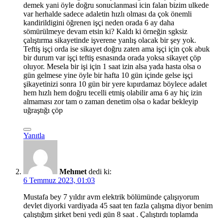
demek yani öyle doğru sonuclanmasi icin falan bizim ulkede
var herhalde sadece adaletin hızlı olması da çok önemli
kandirildigini öğrenen işçi neden orada 6 ay daha
sömürülmeye devam etsin ki? Kaldı ki örneğin sgksiz
çalıştırma sikayetinde işverene yanlış olacak bir şey yok.
Teftiş işçi orda ise sikayet doğru zaten ama işçi için çok abuk
bir durum var işçi teftiş esnasında orada yoksa sikayet çöp
oluyor. Mesela bir işi için 1 saat izin alsa yada hasta olsa o
gün gelmese yine öyle bir hafta 10 gün içinde gelse işçi
şikayetinizi sonra 10 gün bir yere kıpırdamaz böylece adalet
hem hızlı hem doğru tecelli etmiş olabilir ama 6 ay hiç izin
almaması zor tam o zaman denetim olsa o kadar bekleyip
uğraştığı çöp
Yanıtla
Mehmet
dedi ki:
6 Temmuz 2023, 01:03
Mustafa bey 7 yıldır avm elektrik bölümünde çalışıyorum
devlet diyorki vardiyada 45 saat ten fazla çalışma diyor benim
çalıştığım şirket beni yedi gün 8 saat . Çalıştırdı toplamda