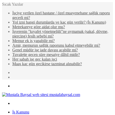
Sıcak Yazılar
İşçiye verilen özel hastane / özel muayenehane sağlık raporu
geçerli mi?
Yol izni hangi durumlarda ve kaç gün verilir? (İş Kanunu)
Metrekareye göre aidat olur mu?
İşverenin “kıyafet yönetmeliği”ne uymamak (sakal, dövme,
piercing) fesih sebebi mi?
Memur ek iş yapabilir mi?
Amir, memurun sağlık raporunu kabul etmeyebilir mi?
Genel müdür işe iade davası açabilir mi?
Tuvalette geçen süre mesaiye dâhil midir?
Her sabah işe geç kalan işçi
Maaş kaç gün gecikirse tazminat alınabilir?
Rastgele
Makale
Kenar
Bölmesi
Menü
Arama
yap
İş Kanunu
...