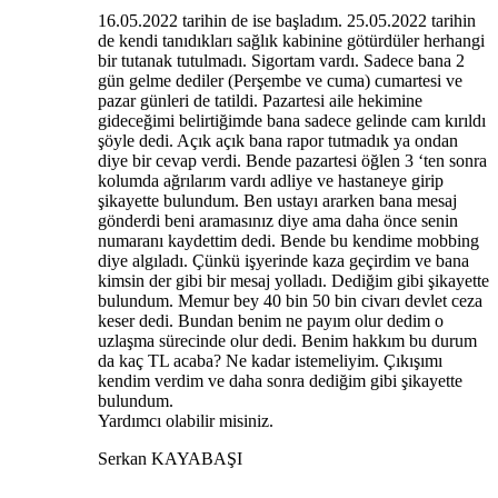
16.05.2022 tarihin de ise başladım. 25.05.2022 tarihin
de kendi tanıdıkları sağlık kabinine götürdüler herhangi
bir tutanak tutulmadı. Sigortam vardı. Sadece bana 2
gün gelme dediler (Perşembe ve cuma) cumartesi ve
pazar günleri de tatildi. Pazartesi aile hekimine
gideceğimi belirtiğimde bana sadece gelinde cam kırıldı
şöyle dedi. Açık açık bana rapor tutmadık ya ondan
diye bir cevap verdi. Bende pazartesi öğlen 3 ‘ten sonra
kolumda ağrılarım vardı adliye ve hastaneye girip
şikayette bulundum. Ben ustayı ararken bana mesaj
gönderdi beni aramasınız diye ama daha önce senin
numaranı kaydettim dedi. Bende bu kendime mobbing
diye algıladı. Çünkü işyerinde kaza geçirdim ve bana
kimsin der gibi bir mesaj yolladı. Dediğim gibi şikayette
bulundum. Memur bey 40 bin 50 bin civarı devlet ceza
keser dedi. Bundan benim ne payım olur dedim o
uzlaşma sürecinde olur dedi. Benim hakkım bu durum
da kaç TL acaba? Ne kadar istemeliyim. Çıkışımı
kendim verdim ve daha sonra dediğim gibi şikayette
bulundum.
Yardımcı olabilir misiniz.
Serkan KAYABAŞI