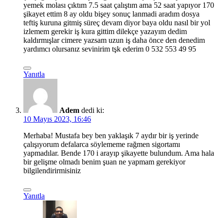
yemek molası çıktım 7.5 saat çalıştım ama 52 saat yapıyor 170
şikayet ettim 8 ay oldu bişey sonuç lanmadi aradım dosya
teftiş kuruna gitmiş süreç devam diyor baya oldu nasıl bir yol
izlemem gerekir iş kura gittim dilekçe yazayım dedim
kaldırmışlar cimere yazsam uzun iş daha önce den denedim
yardımcı olursanız sevinirim tşk ederim 0 532 553 49 95
Yanıtla
Adem
dedi ki:
10 Mayıs 2023, 16:46
Merhaba! Mustafa bey ben yaklaşık 7 aydır bir iş yerinde
çalışıyorum defalarca söylememe rağmen sigortamı
yapmadılar. Bende 170 i arayıp şikayette bulundum. Ama hala
bir gelişme olmadı benim şuan ne yapmam gerekiyor
bilgilendirirmisiniz
Yanıtla