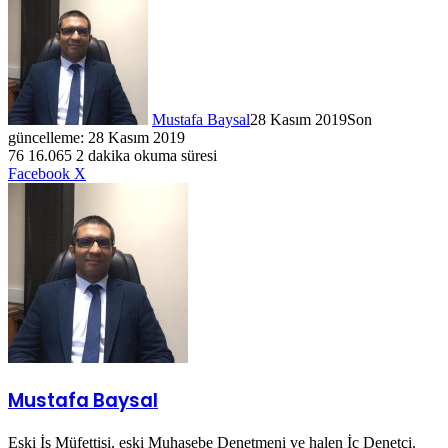
Mustafa Baysal
28 Kasım 2019
Son
güncelleme: 28 Kasım 2019
76
16.065
2 dakika okuma süresi
LinkedIn
WhatsApp
Telegram
E-
Yazdır
Facebook
X
Posta
ile
paylaş
Mustafa Baysal
Eski İş Müfettişi, eski Muhasebe Denetmeni ve halen İç Denetçi.