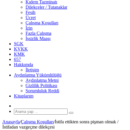
Kıdem Tazminatı
Dilekçeler / Tutanaklar
Fesih
Ücret
Çalışma Koşulları
İzin
Fazla Çalışma
İşsizlik Maaşı
SGK
KVKK
KMK
657
Hakkımda
İletişim
Aydınlatma Yükümlülüğü
Aydınlatma Metni
Gizlilik Politikası
Sorumluluk Reddi
Kitaplarım
Rastgele
Makale
Arama
yap
Anasayfa
/
Çalışma Koşulları
/
İstifa ettikten sonra pişman olmak /
...
İstifadan vazgeçme dilekçesi