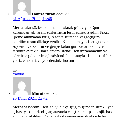
Hamza turan
dedi ki:
31 Ağustos 2022, 18:46
Merhabalar sözleşmeli memur olarak görev yaptığım
kurumdan tek taraflı sözleşmemi fesih etmek istedim.Fakat
işleme alınmadan bir gün sonra istifadan vazgeçtiğimi
belirttim resmî dilekçe verdim.Kabul etmeyip işten çıkmam
söylendi ve kartımı ve geriye kalan gün kadar olan ücret
farkının evrakını imzalamam istendi.Ben imzalamadım ve
adresime gönderileceği söylendi.bu konuyla alakalı nasıl bir
yol izlememi tavsiye edersiniz hocam
Yanıtla
Murat
dedi ki:
28 Eylül 2021, 22:42
Merhaba hocam. Ben 3.5 yıldır çalıştığım işimden sürekli yeni
iş başı yapan arkadaşlar, arasında çalıştırılarak psikolojik baskı
altında bırakıldım. Daha fazla dayanamayıp dilekçede bu