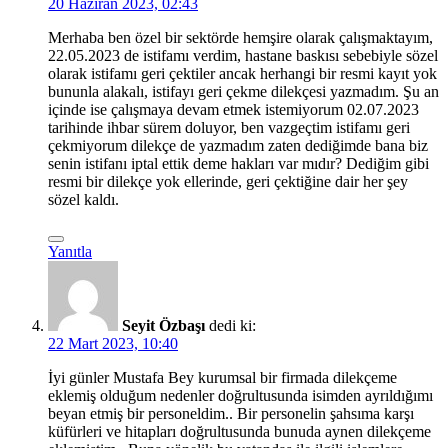
20 Haziran 2023, 02:43
Merhaba ben özel bir sektörde hemşire olarak çalışmaktayım,
22.05.2023 de istifamı verdim, hastane baskısı sebebiyle sözel
olarak istifamı geri çektiler ancak herhangi bir resmi kayıt yok
bununla alakalı, istifayı geri çekme dilekçesi yazmadım. Şu an
içinde ise çalışmaya devam etmek istemiyorum 02.07.2023
tarihinde ihbar sürem doluyor, ben vazgeçtim istifamı geri
çekmiyorum dilekçe de yazmadım zaten dediğimde bana biz
senin istifanı iptal ettik deme hakları var mıdır? Dediğim gibi
resmi bir dilekçe yok ellerinde, geri çektiğine dair her şey
sözel kaldı.
Yanıtla
Seyit Özbaşı
dedi ki:
22 Mart 2023, 10:40
İyi günler Mustafa Bey kurumsal bir firmada dilekçeme
eklemiş olduğum nedenler doğrultusunda isimden ayrıldığımı
beyan etmiş bir personeldim.. Bir personelin şahsıma karşı
küfürleri ve hitapları doğrultusunda bunuda aynen dilekçeme