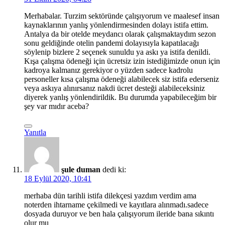
Merhabalar. Turzim sektöründe çalışıyorum ve maalesef insan
kaynaklarının yanlış yönlendirmesinden dolayı istifa ettim.
Antalya da bir otelde meydancı olarak çalışmaktaydım sezon
sonu geldiğinde otelin pandemi dolayısıyla kapatılacağı
söylenip bizlere 2 seçenek sunuldu ya askı ya istifa denildi.
Kışa çalışma ödeneği için ücretsiz izin istediğimizde onun için
kadroya kalmanız gerekiyor o yüzden sadece kadrolu
personeller kısa çalışma ödeneği alabilecek siz istifa ederseniz
veya askıya alınırsanız nakdi ücret desteği alabileceksiniz
diyerek yanlış yönlendirildik. Bu durumda yapabileceğim bir
şey var mıdır aceba?
Yanıtla
şule duman
dedi ki:
18 Eylül 2020, 10:41
merhaba dün tarihli istifa dilekçesi yazdım verdim ama
noterden ihtarname çekilmedi ve kayıtlara alınmadı.sadece
dosyada duruyor ve ben hala çalışıyorum ileride bana sıkıntı
olur mu