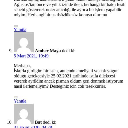
Ağustos’tan önce ve yıllık izinde iken, herhangi bir haklı fesih
sebebi göstererek noter aracılığı ile ayrıca bir işlem yapabilir
miyim. Herhangi bir usulsüzlük söz konusu olur mu
Yanıtla
Amber Maya
dedi ki:
5 Mart 2021, 19:49
Merhaba,
İskurla girdigim bir isten, annemin ameliyati ve cok yogun
oldugu gerekcesiyle 25.02.2021 tarihinde istifa dilekcesi
vererek ayrildim ancak pisman oldum geri donmek istiyorum
nasil ilerlemeliyim? Desteginiz icin cok tesekkurler.
Yanıtla
Bat
dedi ki:
31 Ekim 2020, 04:28