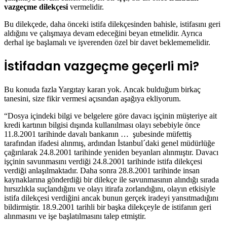
vazgeçme dilekçesi
vermelidir.
Bu dilekçede, daha önceki istifa dilekçesinden bahisle, istifasını geri
aldığını ve çalışmaya devam edeceğini beyan etmelidir. Ayrıca
derhal işe başlamalı ve işverenden özel bir davet beklememelidir.
İstifadan vazgeçme geçerli mi?
Bu konuda fazla Yargıtay kararı yok. Ancak bulduğum birkaç
tanesini, size fikir vermesi açısından aşağıya ekliyorum.
“Dosya içindeki bilgi ve belgelere göre davacı işçinin müşteriye ait
kredi kartının bilgisi dışında kullanılması olayı sebebiyle önce
11.8.2001 tarihinde davalı bankanın … şubesinde müfettiş
tarafından ifadesi alınmış, ardından İstanbul´daki genel müdürlüğe
çağırılarak 24.8.2001 tarihinde yeniden beyanları alınmıştır. Davacı
işçinin savunmasını verdiği 24.8.2001 tarihinde istifa dilekçesi
verdiği anlaşılmaktadır. Daha sonra 28.8.2001 tarihinde insan
kaynaklarına gönderdiği bir dilekçe ile savunmasının alındığı sırada
hırsızlıkla suçlandığını ve olayı itirafa zorlandığını, olayın etkisiyle
istifa dilekçesi verdiğini ancak bunun gerçek iradeyi yansıtmadığını
bildirmiştir. 18.9.2001 tarihli bir başka dilekçeyle de istifanın geri
alınmasını ve işe başlatılmasını talep etmiştir.