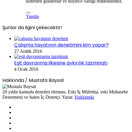
noterden gönderilir ve böylece varlığı reddedilemez.
Yanıtla
Şunlar da ilgini çekecektir!
Kapalı
Çalışma hayatının denetimini kim yapar?
27 Aralık 2016
Eşit davranma ilkesine aykırılık tazminatı
4 Ocak 2016
Hakkında / Mustafa Baysal
20 yıldır kamuda denetim elemanı. Eski İş Müfettişi, eski Muhasebe
Denetmeni ve halen İç Denetçi. Yazar.
Hakkımda
Facebook
X
LinkedIn
YouTube
Instagram