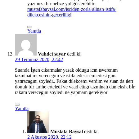
yazımıza bir nebze yol gösterebilir:
mustafabaysal.com/isciden-zorla-alinan-istifa-
dilekcesinin-gecerliligi
Yanıtla
Vahdet sayar
dedi ki:
29 Temmuz 2020, 22:42
Suanda İşten cıkarmalar yasak oldugu ıcın ısverenım
tazminatımı verecegını ve ıstıfa eder ısem ertesi gun
yatıracagını soyledı.. Fakat dılekcemı verdım ve suan da ılerı
donuk bİr tarıhe erteledi ve vaad ettıgı tazminatı dan eksik bİr
rakam verecegını soyledı ne yapmam gerekiyor
Yanıtla
Mustafa Baysal
dedi ki:
2 Ağustos 2020, 22:12