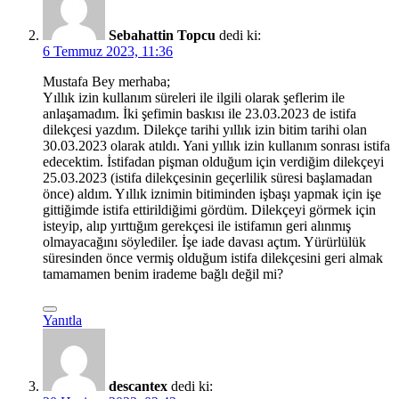
Sebahattin Topcu
dedi ki:
6 Temmuz 2023, 11:36
Mustafa Bey merhaba;
Yıllık izin kullanım süreleri ile ilgili olarak şeflerim ile
anlaşamadım. İki şefimin baskısı ile 23.03.2023 de istifa
dilekçesi yazdım. Dilekçe tarihi yıllık izin bitim tarihi olan
30.03.2023 olarak atıldı. Yani yıllık izin kullanım sonrası istifa
edecektim. İstifadan pişman olduğum için verdiğim dilekçeyi
25.03.2023 (istifa dilekçesinin geçerlilik süresi başlamadan
önce) aldım. Yıllık iznimin bitiminden işbaşı yapmak için işe
gittiğimde istifa ettirildiğimi gördüm. Dilekçeyi görmek için
isteyip, alıp yırttığım gerekçesi ile istifamın geri alınmış
olmayacağını söylediler. İşe iade davası açtım. Yürürlülük
süresinden önce vermiş olduğum istifa dilekçesini geri almak
tamamamen benim irademe bağlı değil mi?
Yanıtla
descantex
dedi ki: