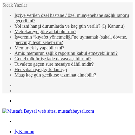
Sıcak Yazılar
İşçiye verilen özel hastane / özel muayenehane sağlık raporu
geçerli mi?
Yol izni hangi durumlarda ve kaç gün verilir? (İş Kanunu)
Metrekareye göre aidat olur mu?
İşverenin “kıyafet yönetmeliği”ne uymamak (sakal, dövme,
piercing) fesih sebebi mi?
Memur ek iş yapabilir mi?
Amir, memurun sağlık raporunu kabul etmeyebilir mi?
Genel müdür işe iade davası açabilir mi?
Tuvalette geçen süre mesaiye dâhil midir?
Her sabah işe geç kalan işçi
Maaş kaç gün gecikirse tazminat alınabilir?
Rastgele
Makale
Kenar
Bölmesi
Menü
Arama
yap
İş Kanunu
...