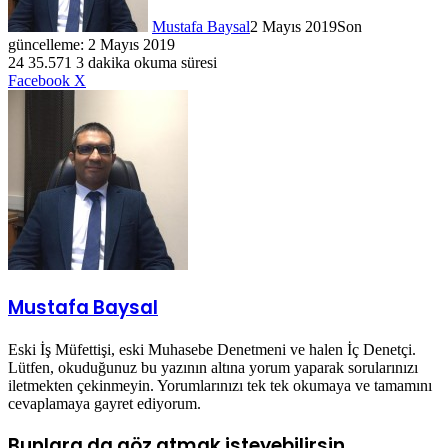
Mustafa Baysal
2 Mayıs 2019
Son
güncelleme: 2 Mayıs 2019
24
35.571
3 dakika okuma süresi
LinkedIn
WhatsApp
Telegram
E-
Yazdır
Facebook
X
Posta
ile
paylaş
Mustafa Baysal
Eski İş Müfettişi, eski Muhasebe Denetmeni ve halen İç Denetçi.
Lütfen, okuduğunuz bu yazının altına yorum yaparak sorularınızı
iletmekten çekinmeyin. Yorumlarınızı tek tek okumaya ve tamamını
cevaplamaya gayret ediyorum.
Bunlara da göz atmak isteyebilirsin.