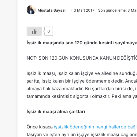
Mustafa Baysal
3 Mart 2017
Son güncelleme: 3 Ma
0
İşsizlik maaşında son 120 günde kesinti sayılmaya
NOT: SON 120 GÜN KONUSUNDA KANUN DEĞİŞTİĞİ 
İşsizlik maaşı, işsiz kalan işçiye ve ailesine sund
şartta, işsiz kalan bir işçiye ödenmemektedir. Ancak 
almaya hak kazanmaktadır. Bu şartlardan birisi de,
tamamında kesintisiz sigortalı olmaktır. Peki ama y
İşsizlik maaşı alma şartları
Önce kısaca
işsizlik ödeneğinin hangi hallerde bağ
taşıyan ve işten ayrılan işçiye işsizlik maaşı bağlan