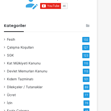
Kategoriler
Fesih
132
Çalışma Koşulları
127
SGK
123
Kat Mülkiyeti Kanunu
115
Devlet Memurları Kanunu
113
Kıdem Tazminatı
101
Dilekçeler / Tutanaklar
89
Ücret
77
İzin
76
Fazla Çalışma