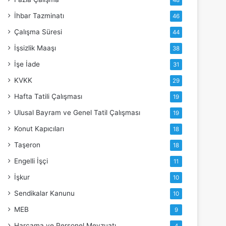
48
İhbar Tazminatı
46
Çalışma Süresi
44
İşsizlik Maaşı
38
İşe İade
31
KVKK
29
Hafta Tatili Çalışması
19
Ulusal Bayram ve Genel Tatil Çalışması
19
Konut Kapıcıları
18
Taşeron
18
Engelli İşçi
11
İşkur
10
Sendikalar Kanunu
10
MEB
9
Harcama ve Personel Mevzuatı