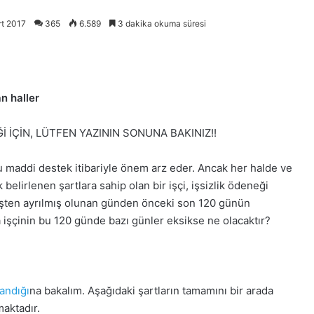
rt 2017
365
6.589
3 dakika okuma süresi
n haller
İÇİN, LÜTFEN YAZININ SONUNA BAKINIZ!!
uğu maddi destek itibariyle önem arz eder. Ancak her halde ve
belirlenen şartlara sahip olan bir işçi, işsizlik ödeneği
 işten ayrılmış olunan günden önceki son 120 günün
a işçinin bu 120 günde bazı günler eksikse ne olacaktır?
landığı
na bakalım. Aşağıdaki şartların tamamını bir arada
maktadır.