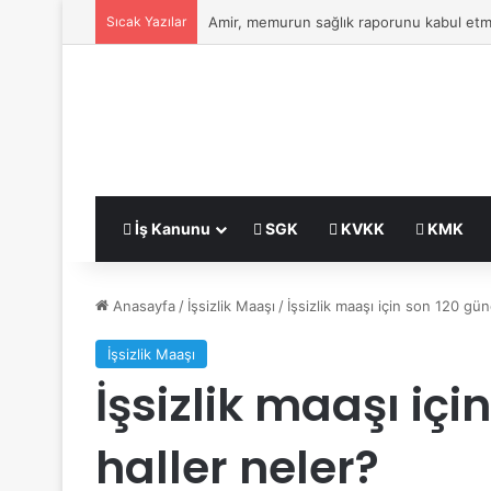
Sıcak Yazılar
Amir, memurun sağlık raporunu kabul etm
İş Kanunu
SGK
KVKK
KMK
Anasayfa
/
İşsizlik Maaşı
/
İşsizlik maaşı için son 120 gü
İşsizlik Maaşı
İşsizlik maaşı iç
haller neler?