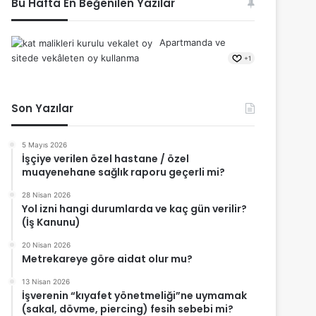
Bu Hafta En Beğenilen Yazılar
Apartmanda ve
sitede vekâleten oy kullanma
+1
Son Yazılar
5 Mayıs 2026
İşçiye verilen özel hastane / özel
muayenehane sağlık raporu geçerli mi?
28 Nisan 2026
Yol izni hangi durumlarda ve kaç gün verilir?
(İş Kanunu)
20 Nisan 2026
Metrekareye göre aidat olur mu?
13 Nisan 2026
İşverenin “kıyafet yönetmeliği”ne uymamak
(sakal, dövme, piercing) fesih sebebi mi?