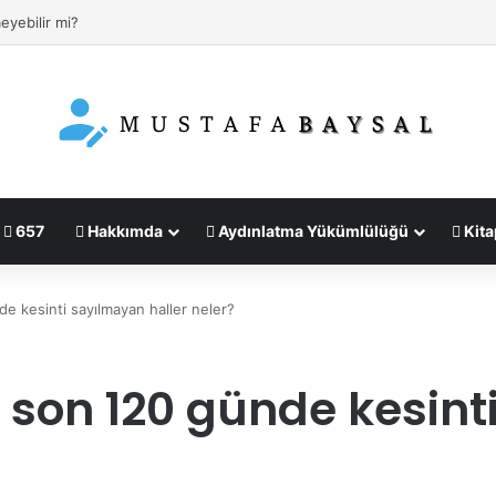
eyebilir mi?
657
Hakkımda
Aydınlatma Yükümlülüğü
Kita
nde kesinti sayılmayan haller neler?
in son 120 günde kesin