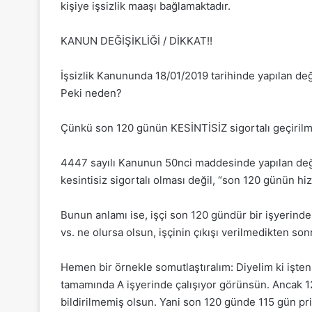
kişiye işsizlik maaşı bağlamaktadır.
KANUN DEĞİŞİKLİĞİ / DİKKAT!!
İşsizlik Kanununda 18/01/2019 tarihinde yapılan d
Peki neden?
Çünkü son 120 günün KESİNTİSİZ sigortalı geçirilmes
4447 sayılı Kanunun 50nci maddesinde yapılan değiş
kesintisiz sigortalı olması değil, “son 120 günün h
Bunun anlamı ise, işçi son 120 gündür bir işyerinde 
vs. ne olursa olsun, işçinin çıkışı verilmedikten son
Hemen bir örnekle somutlaştıralım: Diyelim ki işten
tamamında A işyerinde çalışıyor görünsün. Ancak 1
bildirilmemiş olsun. Yani son 120 günde 115 gün p