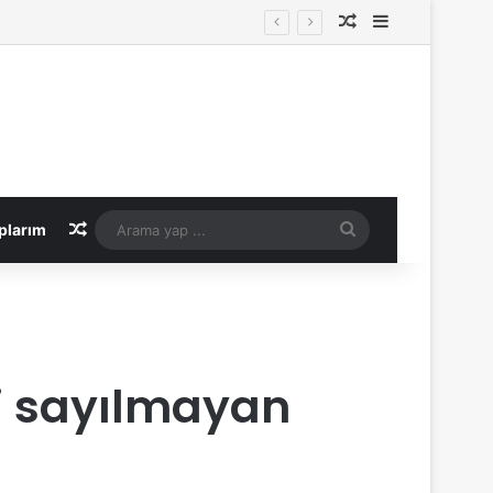
Rastgele Makale
Kenar Bölme
Rastgele Makale
Arama
plarım
yap
...
ti sayılmayan