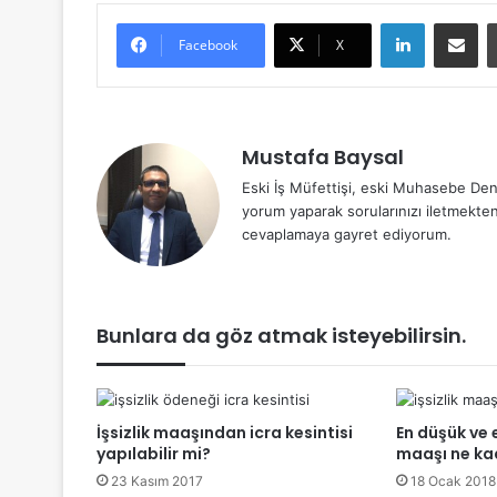
LinkedIn
E-Posta 
Facebook
X
Mustafa Baysal
Eski İş Müfettişi, eski Muhasebe Den
yorum yaparak sorularınızı iletmekte
cevaplamaya gayret ediyorum.
Bunlara da göz atmak isteyebilirsin.
İşsizlik maaşından icra kesintisi
En düşük ve e
yapılabilir mi?
maaşı ne ka
23 Kasım 2017
18 Ocak 2018