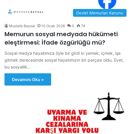
Devlet Memurları Kanunu
Mustafa Baysal
10 Ocak 2026
0
74
Memurun sosyal medyada hükümeti
eleştirmesi: İfade özgürlüğü mü?
Sosyal medya hayatımıza öyle bir girdi ki yemek, içmek, işe
gitmek derecesinde sosyal hayatımızın bir parçası oldu. Evet,
bu sosyallik…
Devamını Oku »