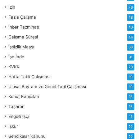
İzin
76
Fazla Çalışma
48
İhbar Tazminatı
46
Çalışma Süresi
44
İşsizlik Maaşı
38
İşe İade
31
KVKK
29
Hafta Tatili Çalışması
19
Ulusal Bayram ve Genel Tatil Çalışması
19
Konut Kapıcıları
18
Taşeron
18
Engelli İşçi
11
İşkur
10
Sendikalar Kanunu
10