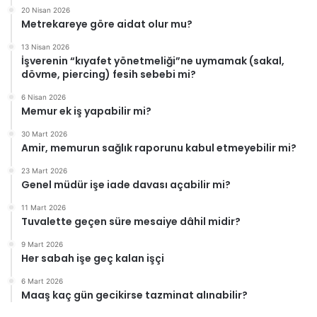
20 Nisan 2026
Metrekareye göre aidat olur mu?
13 Nisan 2026
İşverenin “kıyafet yönetmeliği”ne uymamak (sakal,
dövme, piercing) fesih sebebi mi?
6 Nisan 2026
Memur ek iş yapabilir mi?
30 Mart 2026
Amir, memurun sağlık raporunu kabul etmeyebilir mi?
23 Mart 2026
Genel müdür işe iade davası açabilir mi?
11 Mart 2026
Tuvalette geçen süre mesaiye dâhil midir?
9 Mart 2026
Her sabah işe geç kalan işçi
6 Mart 2026
Maaş kaç gün gecikirse tazminat alınabilir?