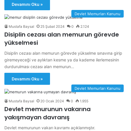
Devamını Oku »
Devlet Memurları Kanunu
Mustafa Baysal
25 Şubat 2024
0
2.124
Disiplin cezası alan memurun görevde
yükselmesi
Disiplin cezası alan memurun görevde yükselme sınavına girip
giremeyeceği ve aylıktan kesme ya da kademe ilerlemesinin
durdurulması cezası alan memurun…
Devamını Oku »
Devlet Memurları Kanunu
Mustafa Baysal
20 Ocak 2024
0
1.955
Devlet memurunun vakarına
yakışmayan davranış
Devlet memurunun vakarı kavramı açıklanmıştır.