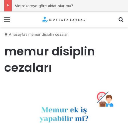
Metrekareye göre aidat olur mu?
Menü
Ar
Anasayfa
/
memur disiplin cezaları
memur disiplin
cezaları