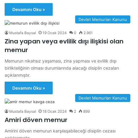
Devamını Oku »
Devlet Memurları Kanunu
Mustafa Baysal
19 Ocak 2024
0
2.961
Zina yapan veya evlilik dışı ilişkisi olan
memur
Memurun nikahsız yaşaması, zina yapması ve evlilik dışı
birlikteliğinin olması durumlarında alacağı disiplin cezaları
açıklanmıştır.
Devamını Oku »
Devlet Memurları Kanunu
Mustafa Baysal
18 Ocak 2024
2
899
Amiri döven memur
Amirini döven memurun karşılaşabileceği disiplin cezası
açıklanmıştır.