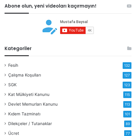
Abone olun, yeni videoları kaçırmayın!
Kategoriler
Fesih
132
Çalışma Koşulları
127
SGK
123
Kat Mülkiyeti Kanunu
115
Devlet Memurları Kanunu
113
Kıdem Tazminatı
101
Dilekçeler / Tutanaklar
89
Ücret
77