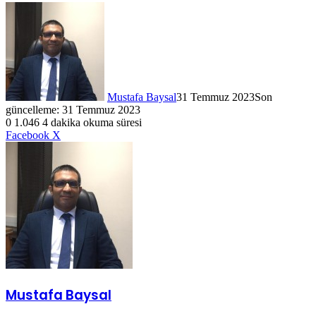
Mustafa Baysal
31 Temmuz 2023
Son
güncelleme: 31 Temmuz 2023
0
1.046
4 dakika okuma süresi
LinkedIn
WhatsApp
Telegram
E-
Yazdır
Facebook
X
Posta
ile
paylaş
Mustafa Baysal