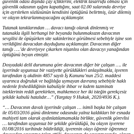
güvenlik odası dışında çay içtiklerini, elektrik tasarrufu olması için
güvenlik odasının ışığını kapattığını, saat 02.00 sularında devriye
için ayrılırken sözlüsünün kendisini öptüğünü belirtmiş, özür dilemiş
ve olayın tekrarlanmayacağını açıklamıştır.
Tutanak tanıklarından … davacı tanığı olarak dinlenmiş ve
tutanakla ilgili herhangi bir beyanda bulunmaksızın davacının
sevgilisi ile öpüşürken site sakinlerince görülmesi sebebiyle işine son
verildiğini davacıdan duyduğunu açıklamıştır. Davacının diğer
tanığı ….’de devriyeye çıkarken nişanlısı olan davacıyı yanağından
öptüğünü beyan etmiştir.
Dosyadaki delil durumuna göre davacının diğer bir çalışan …. ile
işyerinde uygunsuz bir vaziyette görüldükleri anlaşılmakla, işveren
tarafından iş akdinin 4857 sayılı İş Kanunu’nun 25/2. maddesi
uyarınca doğruluk ve bağlılığa uymayan davranış sebebiyle haklı
nedenle feshedildiğinin kabulüyle ihbar ve kıdem tazminatı
isteklerinin reddi gerekirken, mahkemece her iki isteğin gerekçesiz
şekilde kabulü hatalıdır…” (Yargıtay 9 Hukuk, 2020/4936 K.).
“… Davacının davalı işyerinde çalışan … isimli başka bir çalışan
ile 05/03/2016 günü dinlenme odasında yalnız kaldıkları bir esnada
mahiyeti tam olarak aydınlatılamamakla birlikte, güvenlik görevlisi
… tarafından uygunsuz bir şekilde görüldüğü, bu olayın işverene
01/08/2016 tarihinde bildirildiği, işverenin olayı öğrenir öğrenmez