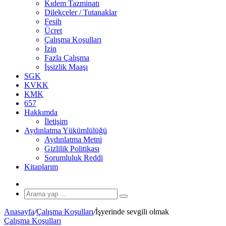
Kıdem Tazminatı
Dilekçeler / Tutanaklar
Fesih
Ücret
Çalışma Koşulları
İzin
Fazla Çalışma
İşsizlik Maaşı
SGK
KVKK
KMK
657
Hakkımda
İletişim
Aydınlatma Yükümlülüğü
Aydınlatma Metni
Gizlilik Politikası
Sorumluluk Reddi
Kitaplarım
Rastgele
Makale
Arama
yap
Anasayfa
/
Çalışma Koşulları
/
İşyerinde sevgili olmak
...
Çalışma Koşulları