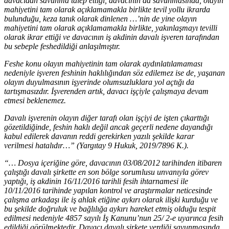
davacıdan savunma talep ettiği, davacının da savunmasında, olayın
mahiyetini tam olarak açıklamamakla birlikte tevil yollu ikrarda
bulunduğu, keza tanık olarak dinlenen …’nin de yine olayın
mahiyetini tam olarak açıklamamakla birlikte, yakınlaşmayı tevilli
olarak ikrar ettiği ve davacının iş akdinin davalı işveren tarafından
bu sebeple feshedildiği anlaşılmıştır.
Feshe konu olayın mahiyetinin tam olarak aydınlatılamaması
nedeniyle işveren feshinin haklılığından söz edilemez ise de, yaşanan
olayın duyulmasının işyerinde olumsuzluklara yol açtığı da
tartışmasızdır. İşverenden artık, davacı işçiyle çalışmaya devam
etmesi beklenemez.
Davalı işverenin olayın diğer tarafı olan işçiyi de işten çıkarttığı
gözetildiğinde, feshin haklı değil ancak geçerli nedene dayandığı
kabul edilerek davanın reddi gerekirken yazılı şekilde karar
verilmesi hatalıdır…” (Yargıtay 9 Hukuk, 2019/7896 K.).
“… Dosya içeriğine göre, davacının 03/08/2012 tarihinden itibaren
çalıştığı davalı şirkette en son bölge sorumlusu unvanıyla görev
yaptığı, iş akdinin 16/11/2016 tarihli fesih ihtarnamesi ile
10/11/2016 tarihinde yapılan kontrol ve araştırmalar neticesinde
çalışma arkadaşı ile iş ahlak etiğine aykırı olarak ilişki kurduğu ve
bu şekilde doğruluk ve bağlılığa aykırı hareket etmiş olduğu tespit
edilmesi nedeniyle 4857 sayılı İş Kanunu’nun 25/ 2-e uyarınca fesih
edildiği görülmektedir. Davacı davalı şirkete verdiği savunmasında,