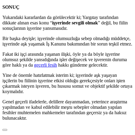
SONUÇ
Yukarıdaki kararlardan da görülecektir ki; Yargıtay tarafından
dikkate alınan esas konu “
işyerinde sevgili olmak
” değil, bu fiilin
sonuçlarının işyerine yansımasıdır.
Bir başka deyişle; işyerinde olumsuzluğa sebep olmadığı müddetçe,
işyerinde aşk yaşamak İş Kanunu bakımından bir sorun teşkil etmez.
Fakat iki işçi arasında yaşanan ilişki, öyle ya da böyle işyerine
olumsuz şekilde yansıdığında işler değişecek ve işverenin duruma
göre haklı ya da
geçerli fesih
hakkı gündeme gelecektir.
Yine de önemle hatırlatmak isterim ki; işyerinde aşk yaşayan
işçilerin bu fiilinin işyerine etkisi olduğu gerekçesiyle onları işten
çıkarmak isteyen işveren, bu hususu somut ve objektif şekilde ortaya
koymalıdır.
Genel geçerli ifadelerle, delillere dayanmadan, yeterince araştırma
yapılmadan ve kabul edilebilir meşru sebepler olmadan yapılan
fesihler muhtemelen mahkemeler tarafından geçersiz ya da haksız
bulunacaktır.