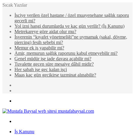
Sıcak Yazılar
İşçiye verilen özel hastane / özel muayenehane sağlık raporu
geçerli mi?
Yol izni hangi durumlarda ve kaç gün verilir? (İş Kanunu)
Metrekareye göre aidat olur mu?
İşverenin “kıyafet yönetmeliği”ne uymamak (sakal, dövme,
piercing) fesih sebebi mi?
Memur ek iş yapabilir mi?
Amir, memurun sağlık raporunu kabul etmeyebilir mi?
Genel müdür işe iade davası açabilir mi?
Tuvalette geçen süre mesaiye dâhil midir?
Her sabah işe geç kalan işçi
Maaş kaç gün gecikirse tazminat alınabilir?
Rastgele
Makale
Kenar
Bölmesi
Menü
Arama
yap
İş Kanunu
...