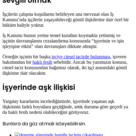
sevgili olmak
İşçilerin çalışma koşullarını belirleyen ana mevzuat olan İş
Kanunu’nda işçilerin yaşayabileceği gönül ilişkilerine dair özel bir
hüküm haliyle yoktur.
İş Kanunu bunun yerine temel kuralları koymakla yetinmiş ve
işçinin davranışlarını cezalandırma konusunda “işyerinin ve işin
işleyişine etkisi” olan davranışları dikkate almıştır.
Örneğin işçinin bir başka
işçiye cinsel tacizde bulunması
, işveren
bakımından bir
haklı fesih
sebebidir. Ancak bu yazımızın konusu,
cinsel taciz konusundan bağımsız olarak, iki işçi arasındaki gönül
ilişkisine dair olacaktır.
İşyerinde aşk ilişkisi
Yargıtay kararlarını incelediğimizde, işyerinde yaşanan aşk
ilişkisinin farklı boyutlara geçtiğinde, artık duruma göre geçerli ya
da haklı fesih nedeni olabileceğini görüyoruz.
Bunlara da göz atmak isteyebilirsin.