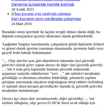
Deneme süresinde hamile kalmak
18 Aralık 2023
Karı kocanın aynı vardiyada çalışması
24 Mart 2016
Buradaki sorun işyerinde iki işçinin sevgili olması olarak değil, bu
ilişkinin sonuçlarının işyerini etkilemesi olarak görülmektedir.
Aşağıdaki Yargıtay kararlarında, çalışanların gönül ilişkisinin fiziksel
ve görsel olarak işyerine yansıması durumunda, işverenin haklı veya
geçerli feshi hukuki bulunmuştur:
“… Olay üzerine aynı gün düzenlenen tutanakta özel güvenlik
görevlisi olarak görev yapan davacı ile diğer özel güvenlik görevlisi
….’nin 4 nolu giriş kapısında bulunan güvenlik noktasında
uygunsuz vaziyette olduklarının “sevi….” site sakinleri tarafından
görüldüğü ve durumun yönetime bildirildiği, şahıslarla yapılan
görüşme sonrasında olayların doğruluğunu itiraf ettikleri belirtilmiş
ve tutanak olaya karışan güvenlikçiler dışında üç güvenlik görevlisi
tarafından imzalanmıştır.
Davacı işçi olaya dair savunmasında, diğer güvenlikçi ….’nin
sözlüsü olduğunu, olay gecesi 01.00’de hava sıcak olduğu için