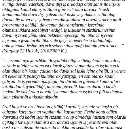
evliliği devam ederken, dava dışı iş arkadaşı olan şahıs ile ilişkisi
olduğunu kabul etmiştir. Buna göre evli olan davacı ile astı
konumundaki dava dışı şahsın özel ilişki yaşadıkları sabit olup
davacı ile dava dışı şahsın mesajlaşmalarının davalı şirketin mail
programına geldiği, davacının davranışlarının işyerinde
olumsuzluklara sebebiyet verdiği, iş ilişkisinin sürdürülmesinin
davalı işveren yönünden beklenemeyeceği, bu itibarla işveren
açısından fesih tarihi itibari ile geçerli nedenlerin bulunduğu
anlaşılmakla feshin geçerli sebebe dayandığı kabulü gerekirken…”
(Yargıtay 22 Hukuk, 2018/5989 K.).
“… Somut uyuşmazlıkta, dosyadaki bilgi ve belgelerden davalı iş
yerinde müdür yardımcısı olarak görev yapan davacı işçinin evli
olan diğer bir kadın çalışan ile duygusal ilişki içine girdiği, iş yerine
ait elektronik postayı kullanarak yazıştığı, en son olarak kadın
çalışan ile iş yerinde öpüştüğü, bu durumun güvenlik kameraları
tarafından kaydedildiği, duruma güvenlik kameralarının kaydı
nedeni ile vakıf olan davalı işverenin davacı işçiyi bu fiili nedeniyle
işten çıkarttığı anlaşılmaktadır.
Özel hayat ve özel hayatın gizliliği kuralı iş yerinde ve başka bir
çalışana karşı alenen yapılan fiili kapsamaz. Feshe konu edilen
davranış da kadın işçinin rızasının olup olmadığı hususu tam olarak
açıklığa kavuşturulamasa da, davacı işçinin iş yerinde evli olan
başka bir çalışan ile yukarıda açıklanan şekilde bir olay yaşaması