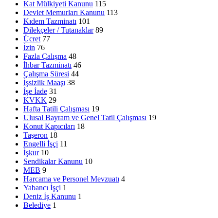
Kat Mülkiyeti Kanunu
115
Devlet Memurları Kanunu
113
Kıdem Tazminatı
101
Dilekçeler / Tutanaklar
89
Ücret
77
İzin
76
Fazla Çalışma
48
İhbar Tazminatı
46
Çalışma Süresi
44
İşsizlik Maaşı
38
İşe İade
31
KVKK
29
Hafta Tatili Çalışması
19
Ulusal Bayram ve Genel Tatil Çalışması
19
Konut Kapıcıları
18
Taşeron
18
Engelli İşçi
11
İşkur
10
Sendikalar Kanunu
10
MEB
9
Harcama ve Personel Mevzuatı
4
Yabancı İşçi
1
Deniz İş Kanunu
1
Belediye
1