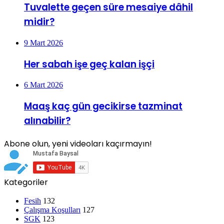
Tuvalette geçen süre mesaiye dâhil
midir?
9 Mart 2026
Her sabah işe geç kalan işçi
6 Mart 2026
Maaş kaç gün gecikirse tazminat
alınabilir?
Abone olun, yeni videoları kaçırmayın!
Kategoriler
Fesih
132
Çalışma Koşulları
127
SGK
123