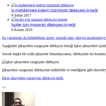
İş mahkemesi kıdem tazminatı dilekçesi örneği
9 Şubat 2017
İşçiler için mazeret dilekçesi örneği
6 Kasım 2016
Şu yazımızda da belirttiğimiz üzere; önemli olan, şikayet incelenmey
Aşağıdaki şikayetten vazgeçme dilekçesi örneği İşkur şikayetleri içindi
Ancak başka bir yolla şikayette bulunduysanız, dilekçenin üst kısmını d
Şikayetten vazgeçme dilekçesini indirebilir ve istediğiniz gibi düzenley
İşkur şikayetten vazgeçme dilekçesi indir.