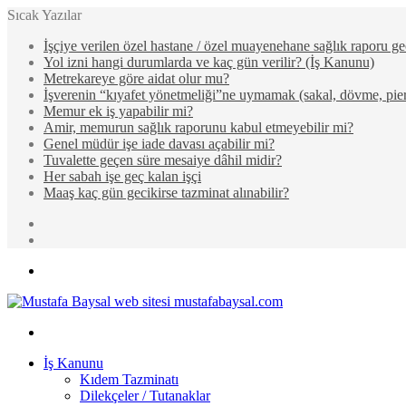
Sıcak Yazılar
İşçiye verilen özel hastane / özel muayenehane sağlık raporu ge
Yol izni hangi durumlarda ve kaç gün verilir? (İş Kanunu)
Metrekareye göre aidat olur mu?
İşverenin “kıyafet yönetmeliği”ne uymamak (sakal, dövme, pier
Memur ek iş yapabilir mi?
Amir, memurun sağlık raporunu kabul etmeyebilir mi?
Genel müdür işe iade davası açabilir mi?
Tuvalette geçen süre mesaiye dâhil midir?
Her sabah işe geç kalan işçi
Maaş kaç gün gecikirse tazminat alınabilir?
Rastgele
Makale
Kenar
Bölmesi
Menü
Arama
yap
İş Kanunu
...
Kıdem Tazminatı
Dilekçeler / Tutanaklar