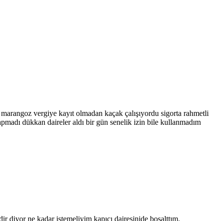
marangoz vergiye kayıt olmadan kaçak çalışıyordu sigorta rahmetli
pmadı dükkan daireler aldı bir gün senelik izin bile kullanmadım
 diyor ne kadar istemeliyim kapıcı dairesinide boşalttım.