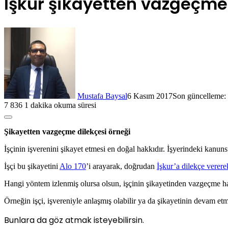
İşkur şikayetten vazgeçme
Mustafa Baysal
6 Kasım 2017
Son güncelleme:
7
836
1 dakika okuma süresi
Şikayetten vazgeçme dilekçesi örneği
İşçinin işverenini şikayet etmesi en doğal hakkıdır. İşyerindeki kanun
İşçi bu şikayetini
Alo 170
’i arayarak, doğrudan
İşkur’a dilekçe verere
Hangi yöntem izlenmiş olursa olsun, işçinin şikayetinden vazgeçme hak
Örneğin işçi, işvereniyle anlaşmış olabilir ya da şikayetinin devam et
Bunlara da göz atmak isteyebilirsin.