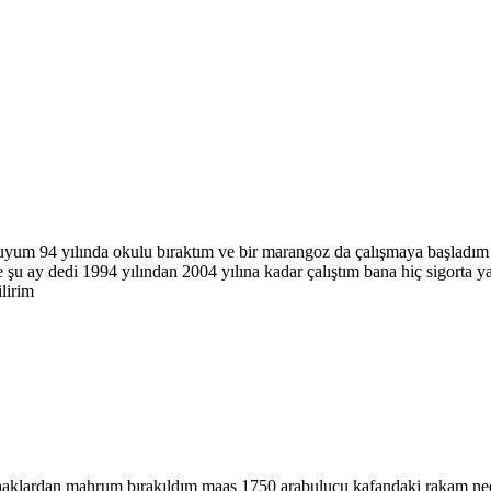
yum 94 yılında okulu bıraktım ve bir marangoz da çalışmaya başladım 
u ay dedi 1994 yılından 2004 yılına kadar çalıştım bana hiç sigorta ya
ilirim
haklardan mahrum bırakıldım maaş 1750 arabulucu kafandaki rakam nedir