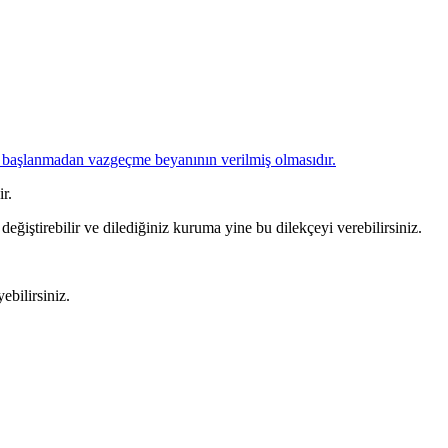
e başlanmadan vazgeçme beyanının verilmiş olmasıdır.
r.
eğiştirebilir ve dilediğiniz kuruma yine bu dilekçeyi verebilirsiniz.
ebilirsiniz.