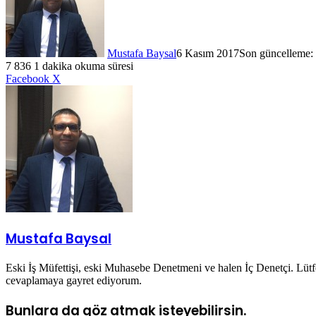
Mustafa Baysal
6 Kasım 2017
Son güncelleme:
7
836
1 dakika okuma süresi
LinkedIn
WhatsApp
Telegram
E-
Yazdır
Facebook
X
Posta
ile
paylaş
Mustafa Baysal
Eski İş Müfettişi, eski Muhasebe Denetmeni ve halen İç Denetçi. Lüt
cevaplamaya gayret ediyorum.
Bunlara da göz atmak isteyebilirsin.