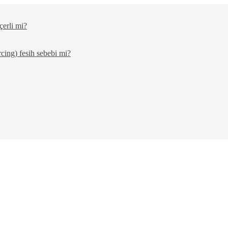
çerli mi?
cing) fesih sebebi mi?