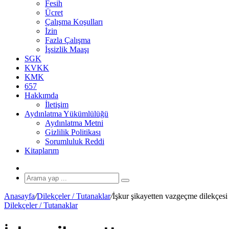
Fesih
Ücret
Çalışma Koşulları
İzin
Fazla Çalışma
İşsizlik Maaşı
SGK
KVKK
KMK
657
Hakkımda
İletişim
Aydınlatma Yükümlülüğü
Aydınlatma Metni
Gizlilik Politikası
Sorumluluk Reddi
Kitaplarım
Rastgele
Makale
Arama
yap
Anasayfa
/
Dilekçeler / Tutanaklar
/
İşkur şikayetten vazgeçme dilekçesi
...
Dilekçeler / Tutanaklar