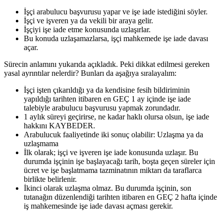
İşçi arabulucu başvurusu yapar ve işe iade istediğini söyler.
İşçi ve işveren ya da vekili bir araya gelir.
İşçiyi işe iade etme konusunda uzlaşırlar.
Bu konuda uzlaşamazlarsa, işçi mahkemede işe iade davası
açar.
Sürecin anlamını yukarıda açıkladık. Peki dikkat edilmesi gereken
yasal ayrıntılar nelerdir? Bunları da aşağıya sıralayalım:
İşçi işten çıkarıldığı ya da kendisine fesih bildiriminin
yapıldığı tarihten itibaren en GEÇ 1 ay içinde işe iade
talebiyle arabulucu başvurusu yapmak zorundadır.
1 aylık süreyi geçirirse, ne kadar haklı olursa olsun, işe iade
hakkını KAYBEDER.
Arabulucuk faaliyetinde iki sonuç olabilir: Uzlaşma ya da
uzlaşmama
İlk olarak; işçi ve işveren işe iade konusunda uzlaşır. Bu
durumda işçinin işe başlayacağı tarih, boşta geçen süreler için
ücret ve işe başlatmama tazminatının miktarı da taraflarca
birlikte belirlenir.
İkinci olarak uzlaşma olmaz. Bu durumda işçinin, son
tutanağın düzenlendiği tarihten itibaren en GEÇ 2 hafta içinde
iş mahkemesinde işe iade davası açması gerekir.