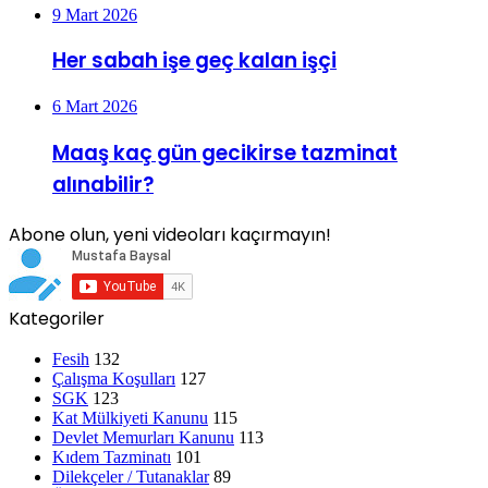
9 Mart 2026
Her sabah işe geç kalan işçi
6 Mart 2026
Maaş kaç gün gecikirse tazminat
alınabilir?
Abone olun, yeni videoları kaçırmayın!
Kategoriler
Fesih
132
Çalışma Koşulları
127
SGK
123
Kat Mülkiyeti Kanunu
115
Devlet Memurları Kanunu
113
Kıdem Tazminatı
101
Dilekçeler / Tutanaklar
89