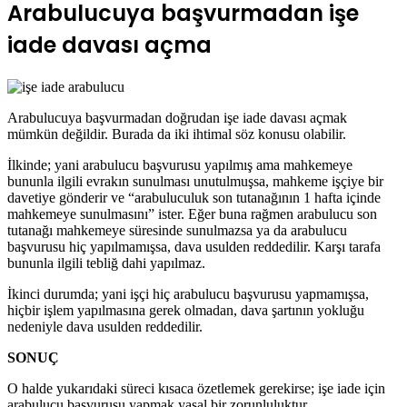
Arabulucuya başvurmadan işe
iade davası açma
Arabulucuya başvurmadan doğrudan işe iade davası açmak
mümkün değildir. Burada da iki ihtimal söz konusu olabilir.
İlkinde; yani arabulucu başvurusu yapılmış ama mahkemeye
bununla ilgili evrakın sunulması unutulmuşsa, mahkeme işçiye bir
davetiye gönderir ve “arabuluculuk son tutanağının 1 hafta içinde
mahkemeye sunulmasını” ister. Eğer buna rağmen arabulucu son
tutanağı mahkemeye süresinde sunulmazsa ya da arabulucu
başvurusu hiç yapılmamışsa, dava usulden reddedilir. Karşı tarafa
bununla ilgili tebliğ dahi yapılmaz.
İkinci durumda; yani işçi hiç arabulucu başvurusu yapmamışsa,
hiçbir işlem yapılmasına gerek olmadan, dava şartının yokluğu
nedeniyle dava usulden reddedilir.
SONUÇ
O halde yukarıdaki süreci kısaca özetlemek gerekirse; işe iade için
arabulucu başvurusu yapmak yasal bir zorunluluktur.