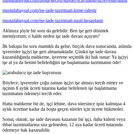
mustafabaysal.com/bosta-gecen-sureler-icin-hangi-ucret-esas-alinir
mustafabaysal.com/ise-iade-tazminati-kime-odenir
mustafabaysal.com/ise-iade-tazminati-nasil-hesaplanir
Aklınıza şöyle bir soru da gelebilir: Ben işe geri dönmek
istemiyorum; o halde neden işe iade davası açayım?
İlk bakışta bu soru mantıklı da gelse, birçok dava sonucunda, aslında
işverenler işçiyi işe geri almamaktadır. Çünkü işe iade davası
kazanıldığında mahkeme, işverene seçimlik iki hak sunar: Ya işçiyi
işe al ya da benim belirlediğim işe başlatmama tazminatını öde!
Böylece, işverenler çoğu zaman işçiyi işe almayı tercih etmez ve
işçinin 8 aylık ücreti tutarına kadar belirlenen işe başlatmama
tazminatını ödemeyi tercih eder.
Hatta mahkeme bir de, işçi lehine, dava süresince işsiz kalmışsa 4
aylık ücretine kadar da boşta geçen süreler için ücrete hükmeder.
Sonuç olarak; işe iade davasını kazanan bir işçi, daha kıdem veya
ihbar tazminatlarına sıra gelmeden, 12 aya kadar ücreti tutarında
ödemeye hak kazanabilir.