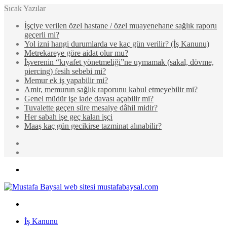
Sıcak Yazılar
İşçiye verilen özel hastane / özel muayenehane sağlık raporu
geçerli mi?
Yol izni hangi durumlarda ve kaç gün verilir? (İş Kanunu)
Metrekareye göre aidat olur mu?
İşverenin “kıyafet yönetmeliği”ne uymamak (sakal, dövme,
piercing) fesih sebebi mi?
Memur ek iş yapabilir mi?
Amir, memurun sağlık raporunu kabul etmeyebilir mi?
Genel müdür işe iade davası açabilir mi?
Tuvalette geçen süre mesaiye dâhil midir?
Her sabah işe geç kalan işçi
Maaş kaç gün gecikirse tazminat alınabilir?
Rastgele
Makale
Kenar
Bölmesi
Menü
Arama
yap
İş Kanunu
...