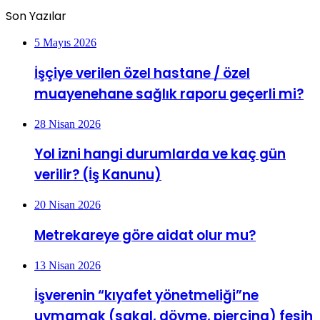
Son Yazılar
5 Mayıs 2026
İşçiye verilen özel hastane / özel
muayenehane sağlık raporu geçerli mi?
28 Nisan 2026
Yol izni hangi durumlarda ve kaç gün
verilir? (İş Kanunu)
20 Nisan 2026
Metrekareye göre aidat olur mu?
13 Nisan 2026
İşverenin “kıyafet yönetmeliği”ne
uymamak (sakal, dövme, piercing) fesih