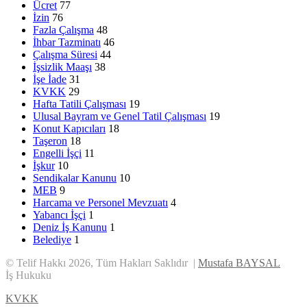
Ücret
77
İzin
76
Fazla Çalışma
48
İhbar Tazminatı
46
Çalışma Süresi
44
İşsizlik Maaşı
38
İşe İade
31
KVKK
29
Hafta Tatili Çalışması
19
Ulusal Bayram ve Genel Tatil Çalışması
19
Konut Kapıcıları
18
Taşeron
18
Engelli İşçi
11
İşkur
10
Sendikalar Kanunu
10
MEB
9
Harcama ve Personel Mevzuatı
4
Yabancı İşçi
1
Deniz İş Kanunu
1
Belediye
1
© Telif Hakkı 2026, Tüm Hakları Saklıdır |
Mustafa BAYSAL
İş Hukuku
KVKK