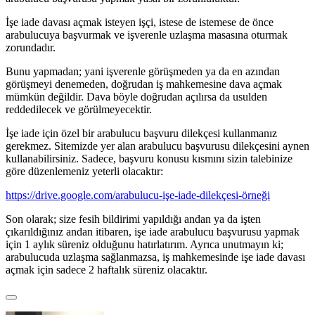
İşe iade davası açmak isteyen işçi, istese de istemese de önce
arabulucuya başvurmak ve işverenle uzlaşma masasına oturmak
zorundadır.
Bunu yapmadan; yani işverenle görüşmeden ya da en azından
görüşmeyi denemeden, doğrudan iş mahkemesine dava açmak
mümkün değildir. Dava böyle doğrudan açılırsa da usulden
reddedilecek ve görülmeyecektir.
İşe iade için özel bir arabulucu başvuru dilekçesi kullanmanız
gerekmez. Sitemizde yer alan arabulucu başvurusu dilekçesini aynen
kullanabilirsiniz. Sadece, başvuru konusu kısmını sizin talebinize
göre düzenlemeniz yeterli olacaktır:
https://drive.google.com/arabulucu-işe-iade-dilekçesi-örneği
Son olarak; size fesih bildirimi yapıldığı andan ya da işten
çıkarıldığınız andan itibaren, işe iade arabulucu başvurusu yapmak
için 1 aylık süreniz olduğunu hatırlatırım. Ayrıca unutmayın ki;
arabulucuda uzlaşma sağlanmazsa, iş mahkemesinde işe iade davası
açmak için sadece 2 haftalık süreniz olacaktır.