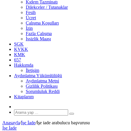
Kıdem Tazminatı
Dilekçeler / Tutanaklar
Fesih
Ücret
Çalışma Koşulları
İzin
Fazla Çalışma
İşsizlik Maaşı
SGK
KVKK
KMK
657
Hakkımda
İletişim
Aydınlatma Yükümlülüğü
Aydınlatma Metni
Gizlilik Politikası
Sorumluluk Reddi
Kitaplarım
Rastgele
Makale
Arama
yap
Anasayfa
/
İşe İade
/
İşe iade arabulucu başvurusu
...
İşe İade