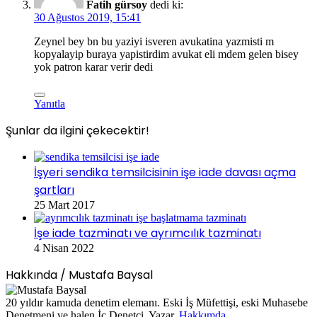
Fatih gürsoy
dedi ki:
30 Ağustos 2019, 15:41
Zeynel bey bn bu yaziyi isveren avukatina yazmisti m
kopyalayip buraya yapistirdim avukat eli mdem gelen bisey
yok patron karar verir dedi
Yanıtla
Şunlar da ilgini çekecektir!
Kapalı
İşyeri sendika temsilcisinin işe iade davası açma
şartları
25 Mart 2017
İşe iade tazminatı ve ayrımcılık tazminatı
4 Nisan 2022
Hakkında / Mustafa Baysal
20 yıldır kamuda denetim elemanı. Eski İş Müfettişi, eski Muhasebe
Denetmeni ve halen İç Denetçi. Yazar.
Hakkımda