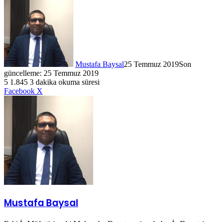
Mustafa Baysal
25 Temmuz 2019
Son
güncelleme: 25 Temmuz 2019
5
1.845
3 dakika okuma süresi
LinkedIn
WhatsApp
Telegram
E-
Yazdır
Facebook
X
Posta
ile
paylaş
Mustafa Baysal