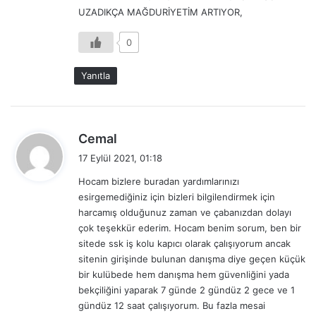
UZADIKÇA MAĞDURİYETİM ARTIYOR,
0
Yanıtla
d
Cemal
e
17 Eylül 2021, 01:18
d
Hocam bizlere buradan yardımlarınızı
i
esirgemediğiniz için bizleri bilgilendirmek için
k
harcamış olduğunuz zaman ve çabanızdan dolayı
i
çok teşekkür ederim. Hocam benim sorum, ben bir
:
sitede ssk iş kolu kapıcı olarak çalışıyorum ancak
sitenin girişinde bulunan danışma diye geçen küçük
bir kulübede hem danışma hem güvenliğini yada
bekçiliğini yaparak 7 günde 2 gündüz 2 gece ve 1
gündüz 12 saat çalışıyorum. Bu fazla mesai