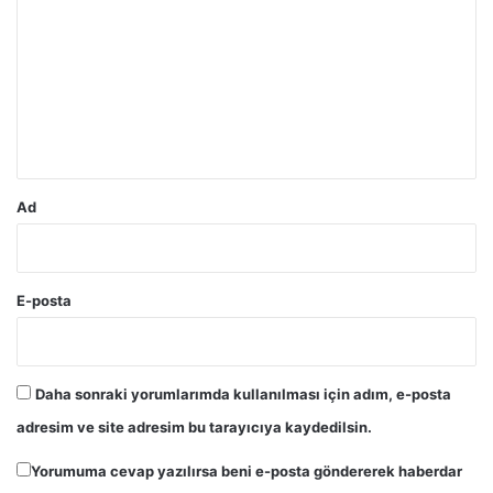
o
r
u
m
*
Ad
E-posta
Daha sonraki yorumlarımda kullanılması için adım, e-posta
adresim ve site adresim bu tarayıcıya kaydedilsin.
Yorumuma cevap yazılırsa beni e-posta göndererek haberdar