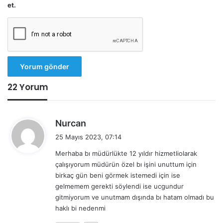
et.
22 Yorum
d
Nurcan
e
25 Mayıs 2023, 07:14
d
Merhaba bı müdürlükte 12 yıldır hizmetliolarak
i
çalışıyorum müdürün özel bı işini unuttum için
k
birkaç gün beni görmek istemedi için ise
i
gelmemem gerekti söylendi ise ucgundur
:
gitmiyorum ve unutmam dışında bı hatam olmadı bu
haklı bi nedenmi