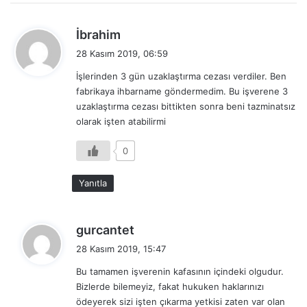
d
İbrahim
e
28 Kasım 2019, 06:59
d
İşlerinden 3 gün uzaklaştırma cezası verdiler. Ben
i
fabrikaya ihbarname göndermedim. Bu işverene 3
k
uzaklaştırma cezası bittikten sonra beni tazminatsız
i
olarak işten atabilirmi
:
0
Yanıtla
d
gurcantet
e
28 Kasım 2019, 15:47
d
Bu tamamen işverenin kafasının içindeki olgudur.
i
Bizlerde bilemeyiz, fakat hukuken haklarınızı
k
ödeyerek sizi işten çıkarma yetkisi zaten var olan
i