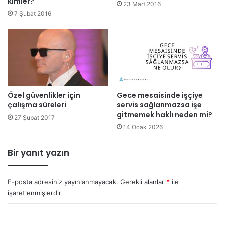
kimler?
23 Mart 2016
7 Şubat 2016
Özel güvenlikler için
Gece mesaisinde işçiye
çalışma süreleri
servis sağlanmazsa işe
gitmemek haklı neden mi?
27 Şubat 2017
14 Ocak 2026
Bir yanıt yazın
E-posta adresiniz yayınlanmayacak.
Gerekli alanlar
*
ile
işaretlenmişlerdir
Y