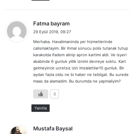
d
Fatma bayram
e
29 Eylül 2019, 09:27
d
Merhaba. Havalimaninda yer hizmetlerinde
i
calismaktayim. Bir ihmal sonucu polis tutanak tutup
k
karakolda ifadem alinip apron kartimi aldi. Ve isyeri
i
akabinde 6 gunluk yillik iznimi devreye soktu. Kart
:
gelmeyince ucretsiz izin imzalattilar10 gunluk. Bir
aydan fazla oldu ne bi haber ne tebligat. Bu surede
maas da alamadim. Bu durumda ne yapmaliyim?
0
Yanıtla
d
Mustafa Baysal
e