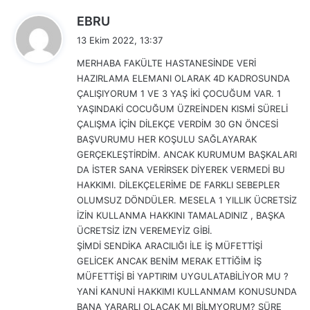
d
EBRU
e
13 Ekim 2022, 13:37
d
MERHABA FAKÜLTE HASTANESİNDE VERİ
i
HAZIRLAMA ELEMANI OLARAK 4D KADROSUNDA
k
ÇALIŞIYORUM 1 VE 3 YAŞ İKİ ÇOCUĞUM VAR. 1
i
YAŞINDAKİ COCUĞUM ÜZREİNDEN KISMİ SÜRELİ
:
ÇALIŞMA İÇİN DİLEKÇE VERDİM 30 GN ÖNCESİ
BAŞVURUMU HER KOŞULU SAĞLAYARAK
GERÇEKLEŞTİRDİM. ANCAK KURUMUM BAŞKALARI
DA İSTER SANA VERİRSEK DİYEREK VERMEDİ BU
HAKKIMI. DİLEKÇELERİME DE FARKLI SEBEPLER
OLUMSUZ DÖNDÜLER. MESELA 1 YILLIK ÜCRETSİZ
İZİN KULLANMA HAKKINI TAMALADINIZ , BAŞKA
ÜCRETSİZ İZN VEREMEYİZ GİBİ.
ŞİMDİ SENDİKA ARACILIĞI İLE İŞ MÜFETTİŞİ
GELİCEK ANCAK BENİM MERAK ETTİĞİM İŞ
MÜFETTİŞİ Bİ YAPTIRIM UYGULATABİLİYOR MU ?
YANİ KANUNİ HAKKIMI KULLANMAM KONUSUNDA
BANA YARARLI OLACAK MI BİLMYORUM? SÜRE