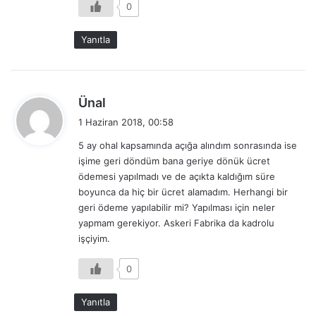
0
Yanıtla
d
Ünal
e
1 Haziran 2018, 00:58
d
5 ay ohal kapsamında açığa alındım sonrasında ise
i
işime geri döndüm bana geriye dönük ücret
k
ödemesi yapılmadı ve de açıkta kaldığım süre
i
boyunca da hiç bir ücret alamadım. Herhangi bir
:
geri ödeme yapılabilir mi? Yapılması için neler
yapmam gerekiyor. Askeri Fabrika da kadrolu
işçiyim.
0
Yanıtla