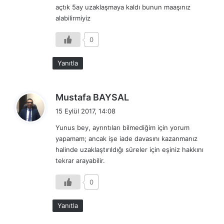
açtık 5ay uzaklaşmaya kaldı bunun maaşınız
alabilirmiyiz
0
Yanıtla
d
Mustafa BAYSAL
e
15 Eylül 2017, 14:08
d
Yunus bey, ayrıntıları bilmediğim için yorum
i
yapamam; ancak işe iade davasını kazanmanız
k
halinde uzaklaştırıldığı süreler için eşiniz hakkını
i
tekrar arayabilir.
:
0
Yanıtla