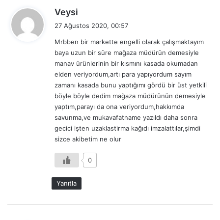
d
Veysi
e
27 Ağustos 2020, 00:57
d
Mrbben bir markette engelli olarak çalışmaktayım
i
baya uzun bir süre mağaza müdürün demesiyle
k
manav ürünlerinin bir kısmını kasada okumadan
i
elden veriyordum,artı para yapıyordum sayım
:
zamanı kasada bunu yaptığımı gördü bir üst yetkili
böyle böyle dedim mağaza müdürünün demesiyle
yaptım,parayı da ona veriyordum,hakkımda
savunma,ve mukavafatname yazıldı daha sonra
gecici işten uzaklastirma kağıdı imzalattılar,şimdi
sizce akibetim ne olur
0
Yanıtla