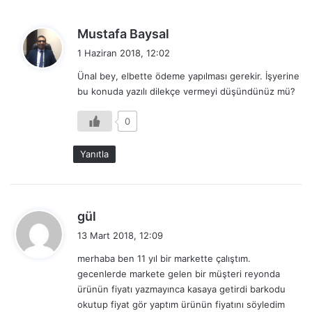
d
Mustafa Baysal
e
1 Haziran 2018, 12:02
d
Ünal bey, elbette ödeme yapılması gerekir. İşyerine
i
bu konuda yazılı dilekçe vermeyi düşündünüz mü?
k
i
0
:
Yanıtla
d
gül
e
13 Mart 2018, 12:09
d
merhaba ben 11 yıl bir markette çalıştım.
i
gecenlerde markete gelen bir müşteri reyonda
k
ürünün fiyatı yazmayınca kasaya getirdi barkodu
i
okutup fiyat gör yaptım ürünün fiyatını söyledim
: