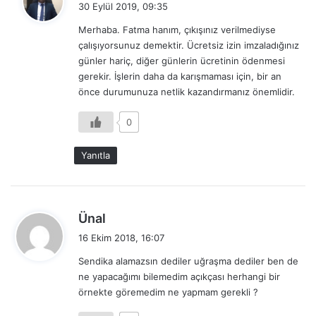
30 Eylül 2019, 09:35
d
Merhaba. Fatma hanım, çıkışınız verilmediyse
i
çalışıyorsunuz demektir. Ücretsiz izin imzaladığınız
k
günler hariç, diğer günlerin ücretinin ödenmesi
i
gerekir. İşlerin daha da karışmaması için, bir an
:
önce durumunuza netlik kazandırmanız önemlidir.
0
Yanıtla
d
Ünal
e
16 Ekim 2018, 16:07
d
Sendika alamazsın dediler uğraşma dediler ben de
i
ne yapacağımı bilemedim açıkçası herhangi bir
k
örnekte göremedim ne yapmam gerekli ?
i
: