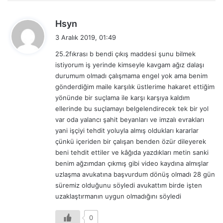
d
Hsyn
e
3 Aralık 2019, 01:49
d
25.2fıkrası b bendi çıkış maddesi şunu bilmek
i
istiyorum iş yerinde kimseyle kavgam ağız dalaşı
k
durumum olmadı çalışmama engel yok ama benim
i
gönderdiğim maile karşılık üstlerime hakaret ettiğim
:
yönünde bir suçlama ile karşı karşıya kaldım
ellerinde bu suçlamayı belgelendirecek tek bir yol
var oda yalancı şahit beyanları ve imzalı evrakları
yani işçiyi tehdit yoluyla almış oldukları kararlar
çünkü içeriden bir çalışan benden özür dileyerek
beni tehdit ettiler ve kâğıda yazdıkları metin sanki
benim ağzımdan çıkmış gibi video kaydına almışlar
uzlaşma avukatına başvurdum dönüş olmadı 28 gün
süremiz olduğunu söyledi avukattım birde işten
uzaklaştırmanın uygun olmadığını söyledi
0