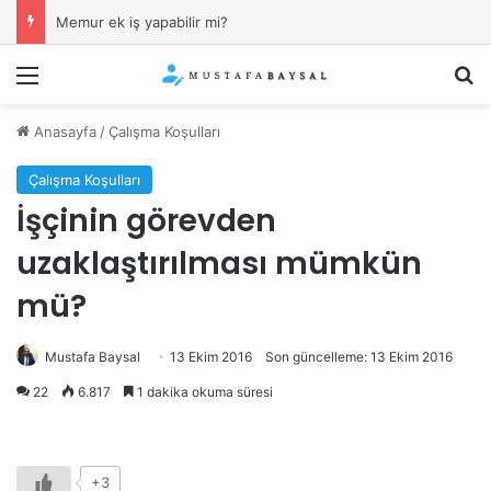
Memur ek iş yapabilir mi?
Menü
Ar
Anasayfa
/
Çalışma Koşulları
Çalışma Koşulları
İşçinin görevden
uzaklaştırılması mümkün
mü?
Mustafa Baysal
13 Ekim 2016
Son güncelleme: 13 Ekim 2016
22
6.817
1 dakika okuma süresi
+3