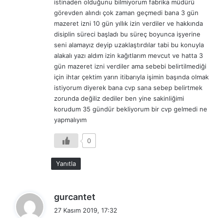
istinaden olduğunu bilmiyorum fabrika müdürü
görevden alındı çok zaman geçmedi bana 3 gün
mazeret izni 10 gün yıllık izin verdiler ve hakkında
disiplin süreci başladı bu süreç boyunca işyerine
seni alamayız deyip uzaklaştırdılar tabi bu konuyla
alakalı yazı aldım izin kağıtlarım mevcut ve hatta 3
gün mazeret izni verdiler ama sebebi belirtilmediği
için ihtar çektim yarın itibarıyla işimin başında olmak
istiyorum diyerek bana cvp sana sebep belirtmek
zorunda değiliz dediler ben yine sakinliğimi
korudum 35 gündür bekliyorum bir cvp gelmedi ne
yapmalıyım
0
Yanıtla
d
gurcantet
e
27 Kasım 2019, 17:32
d