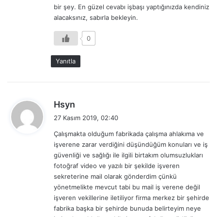
bir şey. En güzel cevabı işbaşı yaptığınızda kendiniz
:
alacaksınız, sabırla bekleyin.
0
Yanıtla
d
Hsyn
e
27 Kasım 2019, 02:40
d
Çalışmakta olduğum fabrikada çalışma ahlakıma ve
i
işverene zarar verdiğini düşündüğüm konuları ve iş
k
güvenliği ve sağlığı ile ilgili birtakım olumsuzlukları
i
fotoğraf video ve yazılı bir şekilde işveren
:
sekreterine mail olarak gönderdim çünkü
yönetmelikte mevcut tabi bu mail iş verene değil
işveren vekillerine iletiliyor firma merkez bir şehirde
fabrika başka bir şehirde bunuda belirteyim neye