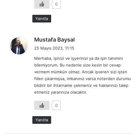
0
Yanıtla
d
Mustafa Baysal
e
25 Mayıs 2023, 11:15
d
Merhaba, işinizi ve işyerinizi ya da işin tanımını
i
bilemiyorum. Bu nedenle size kesin bir cevap
k
vermem mümkün olmaz. Ancak işveren sizi işten
i
fiilen çıkarmışsa, imkanınız varsa noterden durumu
:
bildirir bir ihtarname çekmeniz ve haklarınızı talep
etmeniz yararınıza olacaktır.
0
Yanıtla