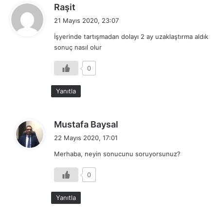
d
Raşit
e
21 Mayıs 2020, 23:07
d
İşyerinde tartışmadan dolayı 2 ay uzaklaştırma aldık
i
sonuç nasıl olur
k
i
0
:
Yanıtla
d
Mustafa Baysal
e
22 Mayıs 2020, 17:01
d
Merhaba, neyin sonucunu soruyorsunuz?
i
k
0
i
:
Yanıtla