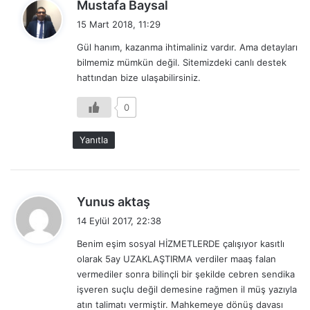
d
Mustafa Baysal
e
15 Mart 2018, 11:29
d
Gül hanım, kazanma ihtimaliniz vardır. Ama detayları
i
bilmemiz mümkün değil. Sitemizdeki canlı destek
k
hattından bize ulaşabilirsiniz.
i
:
0
Yanıtla
d
Yunus aktaş
e
14 Eylül 2017, 22:38
d
Benim eşim sosyal HİZMETLERDE çalışıyor kasıtlı
i
olarak 5ay UZAKLAŞTIRMA verdiler maaş falan
k
vermediler sonra bilinçli bir şekilde cebren sendika
i
işveren suçlu değil demesine rağmen il müş yazıyla
:
atın talimatı vermiştir. Mahkemeye dönüş davası