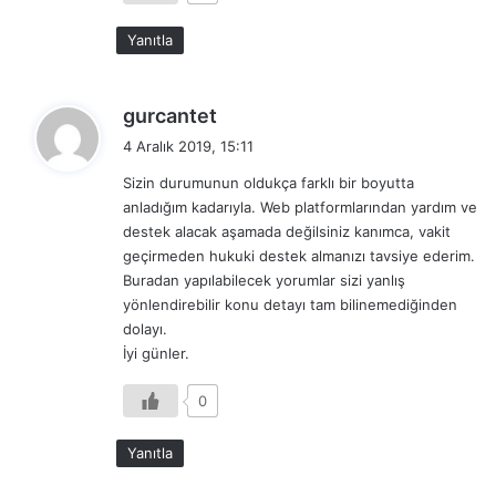
Yanıtla
d
gurcantet
e
4 Aralık 2019, 15:11
d
Sizin durumunun oldukça farklı bir boyutta
i
anladığım kadarıyla. Web platformlarından yardım ve
k
destek alacak aşamada değilsiniz kanımca, vakit
i
geçirmeden hukuki destek almanızı tavsiye ederim.
:
Buradan yapılabilecek yorumlar sizi yanlış
yönlendirebilir konu detayı tam bilinemediğinden
dolayı.
İyi günler.
0
Yanıtla