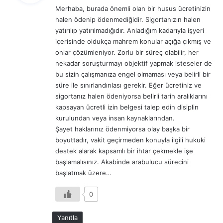
Merhaba, burada önemli olan bir husus ücretinizin
i
halen ödenip ödenmediğidir. Sigortanızın halen
k
yatırılıp yatırılmadığıdır. Anladığım kadarıyla işyeri
i
içerisinde oldukça mahrem konular açığa çıkmış ve
:
onlar çözümleniyor. Zorlu bir süreç olabilir, her
nekadar soruşturmayı objektif yapmak isteseler de
bu sizin çalışmanıza engel olmaması veya belirli bir
süre ile sınırlandırılası gerekir. Eğer ücretiniz ve
sigortanız halen ödeniyorsa belirli tarih aralıklarını
kapsayan ücretli izin belgesi talep edin disiplin
kurulundan veya insan kaynaklarından.
Şayet haklarınız ödenmiyorsa olay başka bir
boyuttadır, vakit geçirmeden konuyla ilgili hukuki
destek alarak kapsamlı bir ihtar çekmekle işe
başlamalısınız. Akabinde arabulucu sürecini
başlatmak üzere…
0
Yanıtla