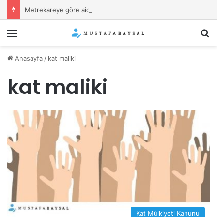
Metrekareye göre aidat olur mu?
Menü
Ar
Anasayfa
/
kat maliki
kat maliki
Kat Mülkiyeti Kanunu