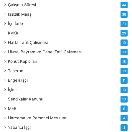
Çalışma Süresi
44
İşsizlik Maaşı
38
İşe İade
31
KVKK
29
Hafta Tatili Çalışması
19
Ulusal Bayram ve Genel Tatil Çalışması
19
Konut Kapıcıları
18
Taşeron
18
Engelli İşçi
11
İşkur
10
Sendikalar Kanunu
10
MEB
9
Harcama ve Personel Mevzuatı
4
Yabancı İşçi
1