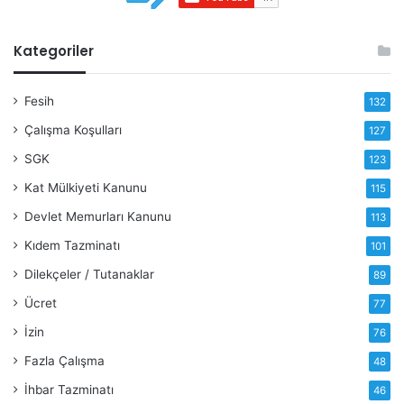
Kategoriler
Fesih
132
Çalışma Koşulları
127
SGK
123
Kat Mülkiyeti Kanunu
115
Devlet Memurları Kanunu
113
Kıdem Tazminatı
101
Dilekçeler / Tutanaklar
89
Ücret
77
İzin
76
Fazla Çalışma
48
İhbar Tazminatı
46