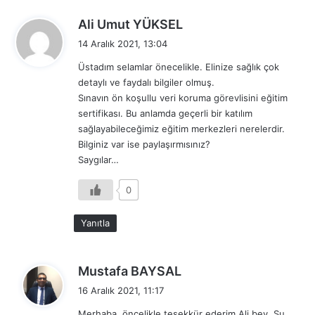
d
Ali Umut YÜKSEL
e
14 Aralık 2021, 13:04
d
Üstadım selamlar önecelikle. Elinize sağlık çok
i
detaylı ve faydalı bilgiler olmuş.
k
Sınavın ön koşullu veri koruma görevlisini eğitim
i
sertifikası. Bu anlamda geçerli bir katılım
:
sağlayabileceğimiz eğitim merkezleri nerelerdir.
Bilginiz var ise paylaşırmısınız?
Saygılar…
0
Yanıtla
d
Mustafa BAYSAL
e
16 Aralık 2021, 11:17
d
Merhaba, öncelikle teşekkür ederim Ali bey. Şu