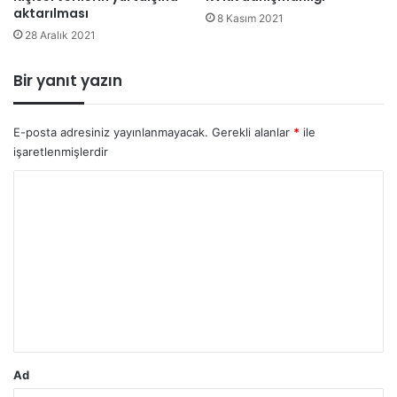
aktarılması
8 Kasım 2021
28 Aralık 2021
Bir yanıt yazın
E-posta adresiniz yayınlanmayacak.
Gerekli alanlar
*
ile
işaretlenmişlerdir
Y
o
r
u
m
*
Ad