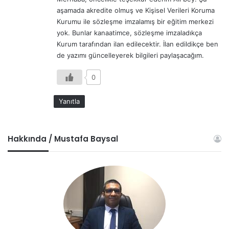
i
aşamada akredite olmuş ve Kişisel Verileri Koruma
k
Kurumu ile sözleşme imzalamış bir eğitim merkezi
i
yok. Bunlar kanaatimce, sözleşme imzaladıkça
:
Kurum tarafından ilan edilecektir. İlan edildikçe ben
de yazımı güncelleyerek bilgileri paylaşacağım.
0
Yanıtla
Hakkında / Mustafa Baysal