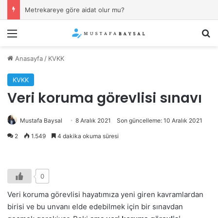
İşverenin “kıyafet yönetmeliği”ne uymamak (sakal, dövme, piercing) fesih sebebi mi?
Menü
Ar
Anasayfa
/
KVKK
KVKK
Veri koruma görevlisi sınavı
Mustafa Baysal
8 Aralık 2021
Son güncelleme: 10 Aralık 2021
2
1.549
4 dakika okuma süresi
0
Veri koruma görevlisi hayatımıza yeni giren kavramlardan
birisi ve bu unvanı elde edebilmek için bir sınavdan