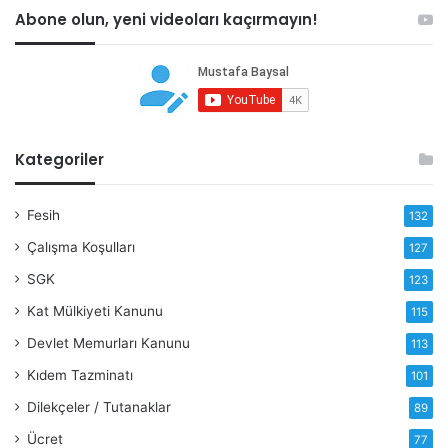
Abone olun, yeni videoları kaçırmayın!
Kategoriler
Fesih
132
Çalışma Koşulları
127
SGK
123
Kat Mülkiyeti Kanunu
115
Devlet Memurları Kanunu
113
Kıdem Tazminatı
101
Dilekçeler / Tutanaklar
89
Ücret
77