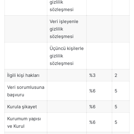
gizlilik
sözleşmesi
Veri işleyenle
gizlilik
sözleşmesi
Üçüncü kişilerle
gizlilik
sözleşmesi
İlgili kişi hakları
%3
2
Veri sorumlusuna
%6
5
başvuru
Kurula şikayet
%6
5
Kurumum yapısı
%6
5
ve Kurul