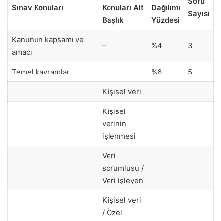
Soru
Sınav Konuları
Konuları Alt
Dağılımı
Sayısı
Başlık
Yüzdesi
Kanunun kapsamı ve
–
%4
3
amacı
Temel kavramlar
%6
5
Kişisel veri
Kişisel
verinin
işlenmesi
Veri
sorumlusu /
Veri işleyen
Kişisel veri
/ Özel