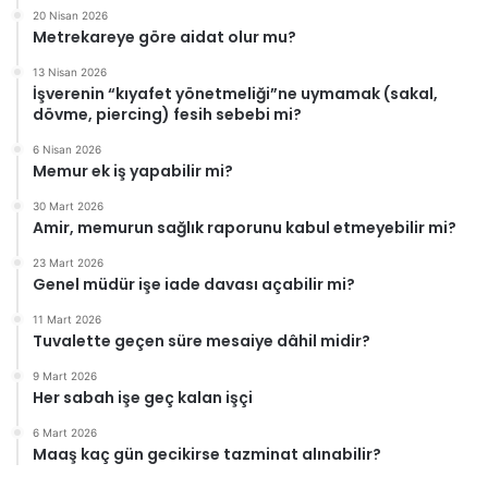
20 Nisan 2026
Metrekareye göre aidat olur mu?
13 Nisan 2026
İşverenin “kıyafet yönetmeliği”ne uymamak (sakal,
dövme, piercing) fesih sebebi mi?
6 Nisan 2026
Memur ek iş yapabilir mi?
30 Mart 2026
Amir, memurun sağlık raporunu kabul etmeyebilir mi?
23 Mart 2026
Genel müdür işe iade davası açabilir mi?
11 Mart 2026
Tuvalette geçen süre mesaiye dâhil midir?
9 Mart 2026
Her sabah işe geç kalan işçi
6 Mart 2026
Maaş kaç gün gecikirse tazminat alınabilir?