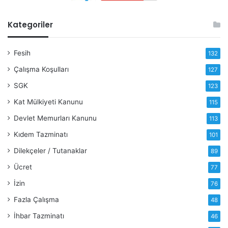
Kategoriler
Fesih
132
Çalışma Koşulları
127
SGK
123
Kat Mülkiyeti Kanunu
115
Devlet Memurları Kanunu
113
Kıdem Tazminatı
101
Dilekçeler / Tutanaklar
89
Ücret
77
İzin
76
Fazla Çalışma
48
İhbar Tazminatı
46