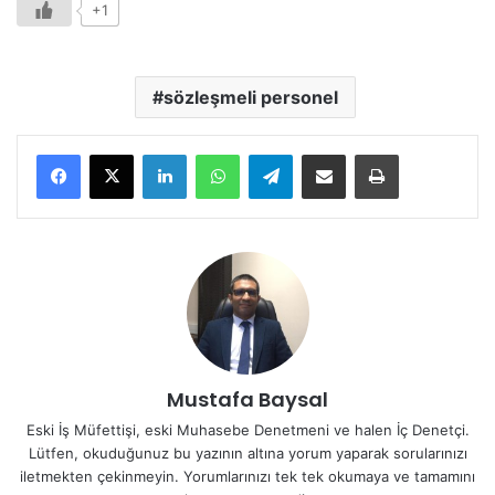
+1
rapor parası maaşından mahsup edilir.
sayısı sınırlandırılmamıştır.
sözleşmeli personel
LinkedIn
WhatsApp
Telegram
E-Posta ile paylaş
Yazdır
Mustafa Baysal
Eski İş Müfettişi, eski Muhasebe Denetmeni ve halen İç Denetçi.
Lütfen, okuduğunuz bu yazının altına yorum yaparak sorularınızı
iletmekten çekinmeyin. Yorumlarınızı tek tek okumaya ve tamamını