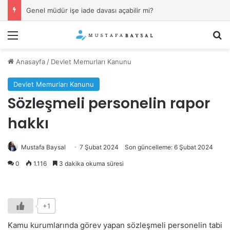
Genel müdür işe iade davası açabilir mi?
Menü
Ar
Anasayfa
/
Devlet Memurları Kanunu
Devlet Memurları Kanunu
Sözleşmeli personelin rapor
hakkı
Mustafa Baysal
7 Şubat 2024
Son güncelleme: 6 Şubat 2024
0
1.116
3 dakika okuma süresi
+1
Kamu kurumlarında görev yapan sözleşmeli personelin tabi