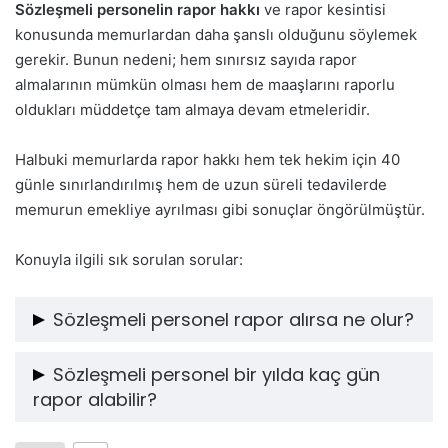
Sözleşmeli personelin rapor hakkı
ve rapor kesintisi
konusunda memurlardan daha şanslı olduğunu söylemek
gerekir. Bunun nedeni; hem sınırsız sayıda rapor
almalarının mümkün olması hem de maaşlarını raporlu
oldukları müddetçe tam almaya devam etmeleridir.
Halbuki memurlarda rapor hakkı hem tek hekim için 40
günle sınırlandırılmış hem de uzun süreli tedavilerde
memurun emekliye ayrılması gibi sonuçlar öngörülmüştür.
Konuyla ilgili sık sorulan sorular:
Sözleşmeli personel rapor alırsa ne olur?
Sözleşmeli personelin aldığı rapor bir ya da iki günlük
Sözleşmeli personel bir yılda kaç gün
ise hiçbir şey olmaz. Ancak alınan rapor 3 gün ya da
rapor alabilir?
daha fazlası ise, bu durumda iki günden sonraki günler
için sözleşmeli personele rapor parası ödenir ve bu
Sözleşmeli personelin bir yılda alabileceği rapor gün