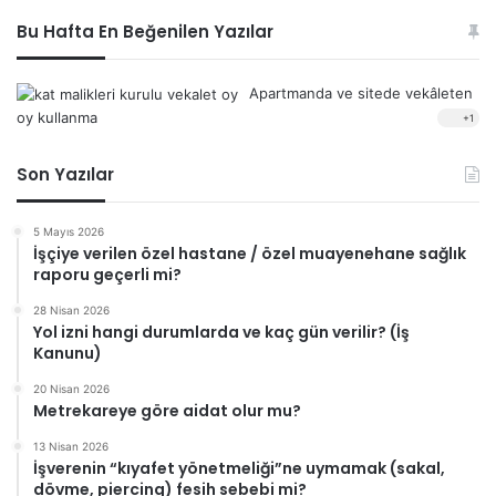
Bu Hafta En Beğenilen Yazılar
Apartmanda ve sitede vekâleten
oy kullanma
+1
Son Yazılar
5 Mayıs 2026
İşçiye verilen özel hastane / özel muayenehane sağlık
raporu geçerli mi?
28 Nisan 2026
Yol izni hangi durumlarda ve kaç gün verilir? (İş
Kanunu)
20 Nisan 2026
Metrekareye göre aidat olur mu?
13 Nisan 2026
İşverenin “kıyafet yönetmeliği”ne uymamak (sakal,
dövme, piercing) fesih sebebi mi?