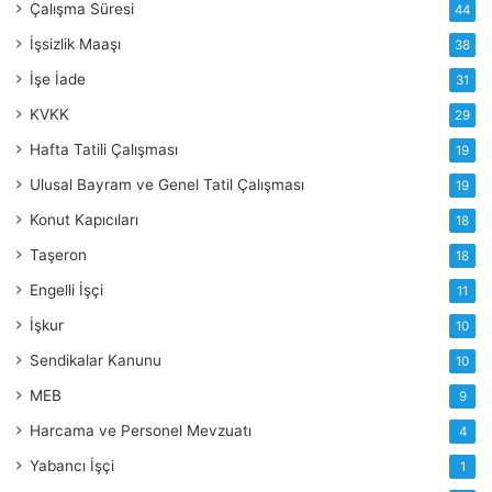
Çalışma Süresi
44
İşsizlik Maaşı
38
İşe İade
31
KVKK
29
Hafta Tatili Çalışması
19
Ulusal Bayram ve Genel Tatil Çalışması
19
Konut Kapıcıları
18
Taşeron
18
Engelli İşçi
11
İşkur
10
Sendikalar Kanunu
10
MEB
9
Harcama ve Personel Mevzuatı
4
Yabancı İşçi
1