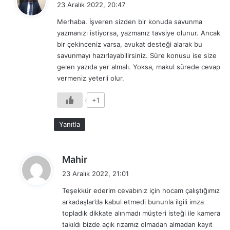
e
23 Aralık 2022, 20:47
d
Merhaba. İşveren sizden bir konuda savunma
i
yazmanızı istiyorsa, yazmanız tavsiye olunur. Ancak
k
bir çekinceniz varsa, avukat desteği alarak bu
i
savunmayı hazırlayabilirsiniz. Süre konusu ise size
:
gelen yazıda yer almalı. Yoksa, makul sürede cevap
vermeniz yeterli olur.
+1
Yanıtla
d
Mahir
e
23 Aralık 2022, 21:01
d
Teşekkür ederim cevabınız için hocam çalıştığımız
i
arkadaşlar’da kabul etmedi bununla ilgili imza
k
topladık dikkate alınmadı müşteri isteği ile kamera
i
takıldı bizde açık rızamız olmadan almadan kayıt
: