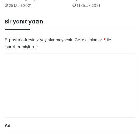
25 Mart 2021
11 Ocak 2021
Bir yanıt yazın
E-posta adresiniz yayınlanmayacak.
Gerekli alanlar
*
ile
işaretlenmişlerdir
Y
o
r
u
m
*
Ad