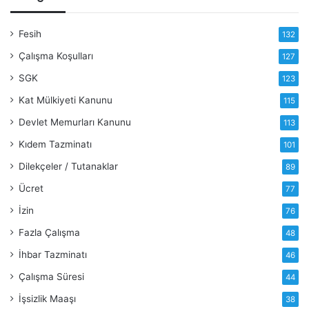
Fesih
132
Çalışma Koşulları
127
SGK
123
Kat Mülkiyeti Kanunu
115
Devlet Memurları Kanunu
113
Kıdem Tazminatı
101
Dilekçeler / Tutanaklar
89
Ücret
77
İzin
76
Fazla Çalışma
48
İhbar Tazminatı
46
Çalışma Süresi
44
İşsizlik Maaşı
38