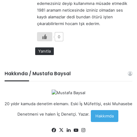
edemezsiniz deyip kullanımına müsade etmedik
198’i aramam neticesinde izniniz olmadan ses
kaydı alamazlar dedi bundan ötürü işten
çıkarabilirlermi hocam tşk ederim.
0
Yanıtla
Hakkında / Mustafa Baysal
20 yıldır kamuda denetim elemanı. Eski İş Müfettişi, eski Muhasebe
Denetmeni ve halen İç Denetçi. Yazar.
Hakkımda
Facebook
X
LinkedIn
YouTube
Instagram