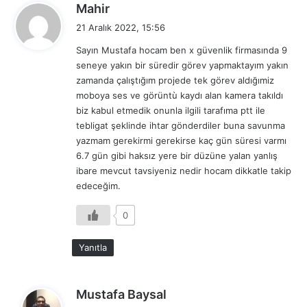
d
Mahir
e
21 Aralık 2022, 15:56
d
Sayın Mustafa hocam ben x güvenlik firmasında 9
i
seneye yakın bir süredir görev yapmaktayım yakın
k
zamanda çalıştığım projede tek görev aldığımiz
i
moboya ses ve görüntù kaydı alan kamera takıldı
:
biz kabul etmedik onunla ilgili tarafıma ptt ile
tebligat şeklinde ihtar gönderdiler buna savunma
yazmam gerekirmi gerekirse kaç gün süresi varmı
6.7 gün gibi haksız yere bir düzüne yalan yanlış
ibare mevcut tavsiyeniz nedir hocam dikkatle takip
edeceğim.
0
Yanıtla
d
Mustafa Baysal