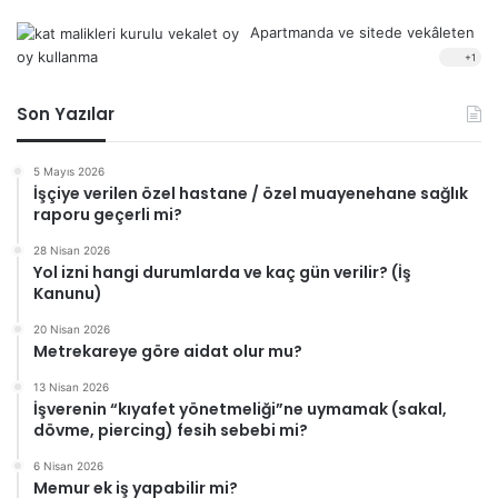
Apartmanda ve sitede vekâleten
oy kullanma
+1
Son Yazılar
5 Mayıs 2026
İşçiye verilen özel hastane / özel muayenehane sağlık
raporu geçerli mi?
28 Nisan 2026
Yol izni hangi durumlarda ve kaç gün verilir? (İş
Kanunu)
20 Nisan 2026
Metrekareye göre aidat olur mu?
13 Nisan 2026
İşverenin “kıyafet yönetmeliği”ne uymamak (sakal,
dövme, piercing) fesih sebebi mi?
6 Nisan 2026
Memur ek iş yapabilir mi?