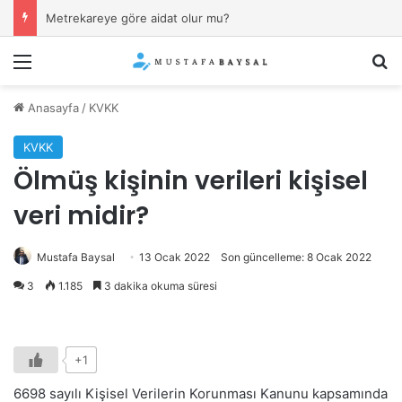
İşverenin “kıyafet yönetmeliği”ne uymamak (sakal, dövme, piercing) fesih sebebi mi?
Menü
Ar
Anasayfa
/
KVKK
KVKK
Ölmüş kişinin verileri kişisel
veri midir?
Mustafa Baysal
13 Ocak 2022
Son güncelleme: 8 Ocak 2022
3
1.185
3 dakika okuma süresi
+1
6698 sayılı Kişisel Verilerin Korunması Kanunu kapsamında