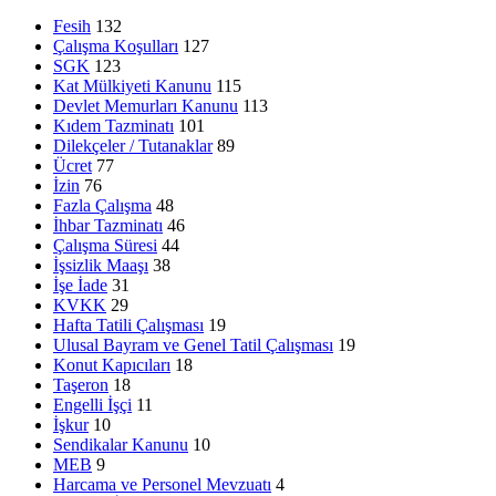
Fesih
132
Çalışma Koşulları
127
SGK
123
Kat Mülkiyeti Kanunu
115
Devlet Memurları Kanunu
113
Kıdem Tazminatı
101
Dilekçeler / Tutanaklar
89
Ücret
77
İzin
76
Fazla Çalışma
48
İhbar Tazminatı
46
Çalışma Süresi
44
İşsizlik Maaşı
38
İşe İade
31
KVKK
29
Hafta Tatili Çalışması
19
Ulusal Bayram ve Genel Tatil Çalışması
19
Konut Kapıcıları
18
Taşeron
18
Engelli İşçi
11
İşkur
10
Sendikalar Kanunu
10
MEB
9
Harcama ve Personel Mevzuatı
4