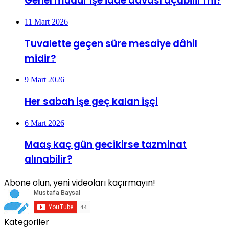
Genel müdür işe iade davası açabilir mi?
11 Mart 2026
Tuvalette geçen süre mesaiye dâhil
midir?
9 Mart 2026
Her sabah işe geç kalan işçi
6 Mart 2026
Maaş kaç gün gecikirse tazminat
alınabilir?
Abone olun, yeni videoları kaçırmayın!
Kategoriler