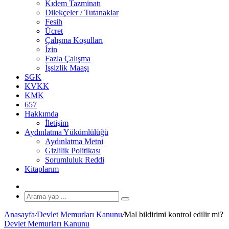
Kıdem Tazminatı
Dilekçeler / Tutanaklar
Fesih
Ücret
Çalışma Koşulları
İzin
Fazla Çalışma
İşsizlik Maaşı
SGK
KVKK
KMK
657
Hakkımda
İletişim
Aydınlatma Yükümlülüğü
Aydınlatma Metni
Gizlilik Politikası
Sorumluluk Reddi
Kitaplarım
Rastgele
Makale
Arama
yap
Anasayfa
/
Devlet Memurları Kanunu
/
Mal bildirimi kontrol edilir mi?
...
Devlet Memurları Kanunu