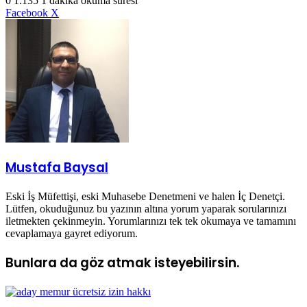
0
1.135
1 dakika okuma süresi
LinkedIn
WhatsApp
Telegram
E-
Yazdır
Facebook
X
Posta
ile
paylaş
Mustafa Baysal
Eski İş Müfettişi, eski Muhasebe Denetmeni ve halen İç Denetçi.
Lütfen, okuduğunuz bu yazının altına yorum yaparak sorularınızı
iletmekten çekinmeyin. Yorumlarınızı tek tek okumaya ve tamamını
cevaplamaya gayret ediyorum.
Bunlara da göz atmak isteyebilirsin.