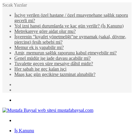
Sıcak Yazılar
İşçiye verilen özel hastane / özel muayenehane sağlık raporu
geçerli mi?
Yol izni hangi durumlarda ve kaç gün verilir? (İş Kanunu)
Metrekareye göre aidat olur mu?
İşverenin “kıyafet yönetmeliği”ne uymamak (sakal, dövme,
piercing) fesih sebebi mi?
Memur ek iş yapabilir mi?
Amir, memurun sağlık raporunu kabul etmeyebilir mi?
Genel müdür işe iade davası açabilir mi?
Tuvalette geçen süre mesaiye dâhil midir?
Her sabah işe geç kalan işçi
Maaş kaç gün gecikirse tazminat alınabilir?
Rastgele
Makale
Kenar
Bölmesi
Menü
Arama
yap
İş Kanunu
...