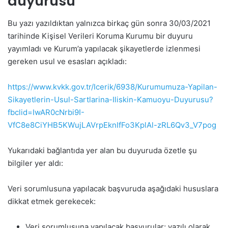
duyurusu
Bu yazı yazıldıktan yalnızca birkaç gün sonra 30/03/2021
tarihinde Kişisel Verileri Koruma Kurumu bir duyuru
yayımladı ve Kurum’a yapılacak şikayetlerde izlenmesi
gereken usul ve esasları açıkladı:
https://www.kvkk.gov.tr/Icerik/6938/Kurumumuza-Yapilan-
Sikayetlerin-Usul-Sartlarina-Iliskin-Kamuoyu-Duyurusu?
fbclid=IwAR0cNrbi9I-
VfC8e8CiYHB5KWujLAVrpEknIfFo3KplAl-zRL6Qv3_V7pog
Yukarıdaki bağlantıda yer alan bu duyuruda özetle şu
bilgiler yer aldı:
Veri sorumlusuna yapılacak başvuruda aşağıdaki hususlara
dikkat etmek gerekecek:
Veri sorumlusuna yapılacak başvurular; yazılı olarak