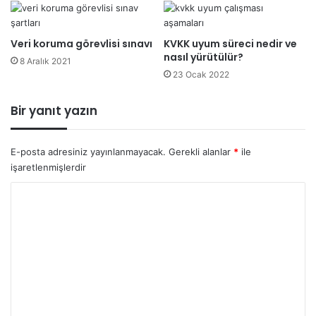
Veri koruma görevlisi sınavı
KVKK uyum süreci nedir ve
nasıl yürütülür?
8 Aralık 2021
23 Ocak 2022
Bir yanıt yazın
E-posta adresiniz yayınlanmayacak.
Gerekli alanlar
*
ile
işaretlenmişlerdir
Y
o
r
u
m
*