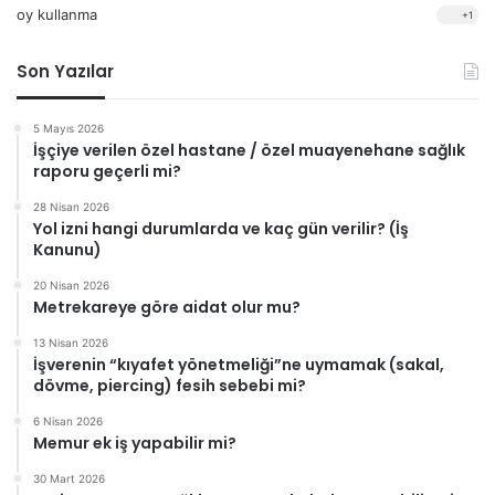
oy kullanma
+1
Son Yazılar
5 Mayıs 2026
İşçiye verilen özel hastane / özel muayenehane sağlık
raporu geçerli mi?
28 Nisan 2026
Yol izni hangi durumlarda ve kaç gün verilir? (İş
Kanunu)
20 Nisan 2026
Metrekareye göre aidat olur mu?
13 Nisan 2026
İşverenin “kıyafet yönetmeliği”ne uymamak (sakal,
dövme, piercing) fesih sebebi mi?
6 Nisan 2026
Memur ek iş yapabilir mi?
30 Mart 2026