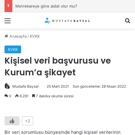
İşverenin “kıyafet yönetmeliği”ne uymamak (sakal, dövme, piercing) fesih sebebi mi?
Menü
Ar
Anasayfa
/
KVKK
KVKK
Kişisel veri başvurusu ve
Kurum’a şikayet
Mustafa Baysal
25 Mart 2021
Son güncelleme: 28 Nisan 2022
0
6.291
7 dakika okuma süresi
+2
Bir veri sorumlusu bünyesinde hangi kişisel verilerinin