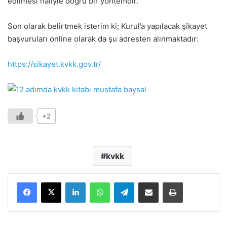
edilmesi haliyle doğru bir yöntemdir.
Son olarak belirtmek isterim ki; Kurul’a yapılacak şikayet
başvuruları online olarak da şu adresten alınmaktadır:
https://sikayet.kvkk.gov.tr/
+2
kvkk
LinkedIn
WhatsApp
Telegram
E-Posta ile paylaş
Yazdır