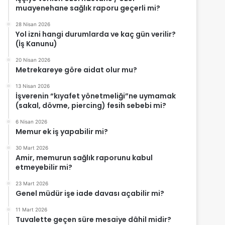
muayenehane sağlık raporu geçerli mi?
28 Nisan 2026
Yol izni hangi durumlarda ve kaç gün verilir?
(İş Kanunu)
20 Nisan 2026
Metrekareye göre aidat olur mu?
13 Nisan 2026
İşverenin “kıyafet yönetmeliği”ne uymamak
(sakal, dövme, piercing) fesih sebebi mi?
6 Nisan 2026
Memur ek iş yapabilir mi?
30 Mart 2026
Amir, memurun sağlık raporunu kabul
etmeyebilir mi?
23 Mart 2026
Genel müdür işe iade davası açabilir mi?
11 Mart 2026
Tuvalette geçen süre mesaiye dâhil midir?