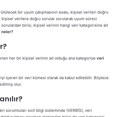
tülecek bir uyum çalışmasının esası, kişisel verileri doğru
 kişisel verilere doğru sorular sorularak uyum süreci
ak sorulardan birisi, kişisel verinin hangi veri kategorisine ait
i neler?
r?
nen her bir kişisel verinin ait olduğu ana kategoriye
veri
eriyi içeren bir veri kümesi olarak da kabul edilebilir. Böylece
edilmiş olur.
anılır?
ri sorumluları sicil bilgi sisteminde (VERBİS), veri
n doldurulması gereken alanlardan birisi de veri kategorisi