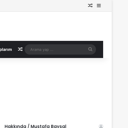
Rastgele Makale
Kenar Bölme
Rastgele Makale
Arama
plarım
yap
...
Hakkında / Mustafa Baysal