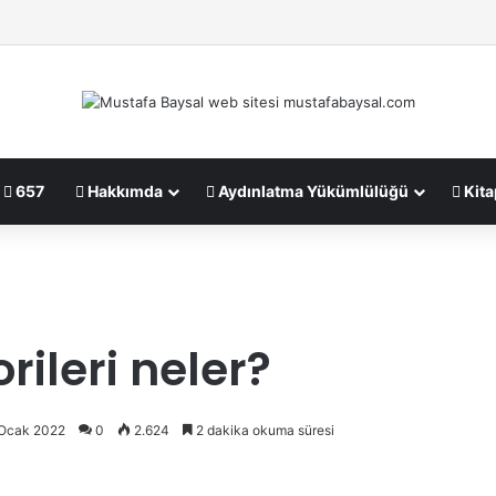
657
Hakkımda
Aydınlatma Yükümlülüğü
Kita
rileri neler?
 Ocak 2022
0
2.624
2 dakika okuma süresi