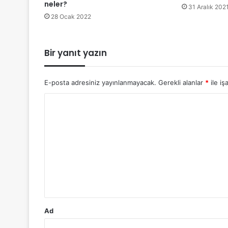
neler?
31 Aralık 202
28 Ocak 2022
Bir yanıt yazın
E-posta adresiniz yayınlanmayacak.
Gerekli alanlar
*
ile iş
Y
o
r
u
m
*
Ad