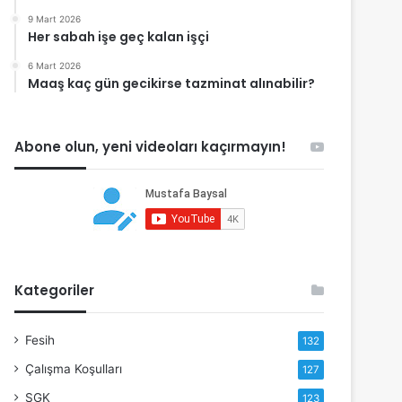
9 Mart 2026
Her sabah işe geç kalan işçi
6 Mart 2026
Maaş kaç gün gecikirse tazminat alınabilir?
Abone olun, yeni videoları kaçırmayın!
Kategoriler
Fesih
132
Çalışma Koşulları
127
SGK
123