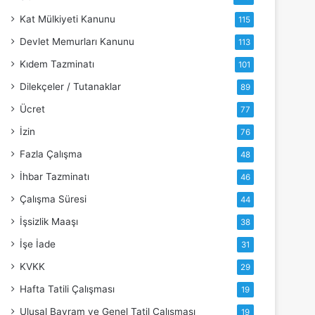
Kat Mülkiyeti Kanunu
115
Devlet Memurları Kanunu
113
Kıdem Tazminatı
101
Dilekçeler / Tutanaklar
89
Ücret
77
İzin
76
Fazla Çalışma
48
İhbar Tazminatı
46
Çalışma Süresi
44
İşsizlik Maaşı
38
İşe İade
31
KVKK
29
Hafta Tatili Çalışması
19
Ulusal Bayram ve Genel Tatil Çalışması
19