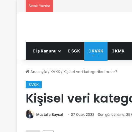
Sıcak Yazılar
İş Kanunu
SGK
KVKK
KMK
Anasayfa
/
KVKK
/
Kişisel veri kategorileri neler?
KVKK
Kişisel veri katego
Mustafa Baysal
27 Ocak 2022
Son güncelleme: 25