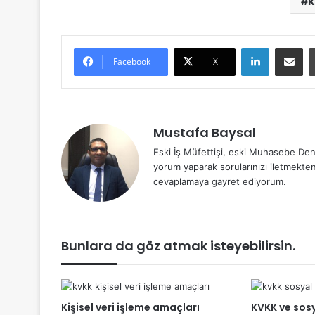
k
LinkedIn
E-Posta 
Facebook
X
Mustafa Baysal
Eski İş Müfettişi, eski Muhasebe Den
yorum yaparak sorularınızı iletmekte
cevaplamaya gayret ediyorum.
Bunlara da göz atmak isteyebilirsin.
Kişisel veri işleme amaçları
KVKK ve sos