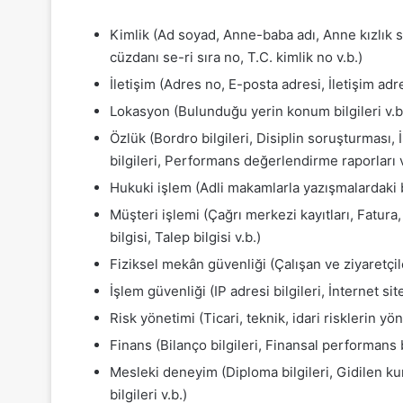
Kimlik (Ad soyad, Anne-baba adı, Anne kızlık 
cüzdanı se-ri sıra no, T.C. kimlik no v.b.)
İletişim (Adres no, E-posta adresi, İletişim adr
Lokasyon (Bulunduğu yerin konum bilgileri v.b
Özlük (Bordro bilgileri, Disiplin soruşturması, İ
bilgileri, Performans değerlendirme raporları v
Hukuki işlem (Adli makamlarla yazışmalardaki bi
Müşteri işlemi (Çağrı merkezi kayıtları, Fatura, 
bilgisi, Talep bilgisi v.b.)
Fiziksel mekân güvenliği (Çalışan ve ziyaretçileri
İşlem güvenliği (IP adresi bilgileri, İnternet sites
Risk yönetimi (Ticari, teknik, idari risklerin yön
Finans (Bilanço bilgileri, Finansal performans bilg
Mesleki deneyim (Diploma bilgileri, Gidilen kursl
bilgileri v.b.)