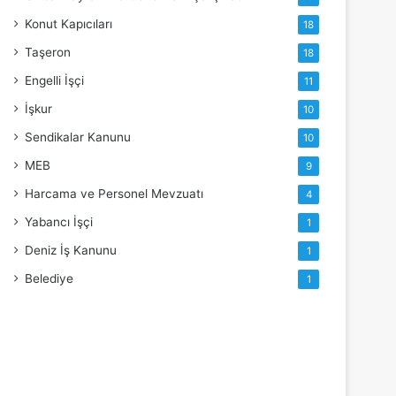
Konut Kapıcıları
18
Taşeron
18
Engelli İşçi
11
İşkur
10
Sendikalar Kanunu
10
MEB
9
Harcama ve Personel Mevzuatı
4
Yabancı İşçi
1
Deniz İş Kanunu
1
Belediye
1