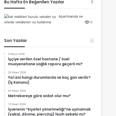
Bu Hafta En Beğenilen Yazılar
Apartmanda ve
sitede vekâleten oy kullanma
+1
Son Yazılar
5 Mayıs 2026
İşçiye verilen özel hastane / özel
muayenehane sağlık raporu geçerli mi?
28 Nisan 2026
Yol izni hangi durumlarda ve kaç gün verilir?
(İş Kanunu)
20 Nisan 2026
Metrekareye göre aidat olur mu?
13 Nisan 2026
İşverenin “kıyafet yönetmeliği”ne uymamak
(sakal, dövme, piercing) fesih sebebi mi?