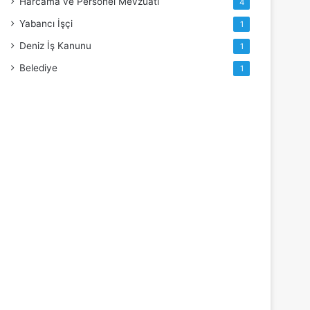
Harcama ve Personel Mevzuatı
4
Yabancı İşçi
1
Deniz İş Kanunu
1
Belediye
1