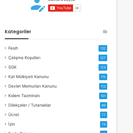
Kategoriler
Fesih
132
Çalışma Koşulları
127
SGK
123
Kat Mülkiyeti Kanunu
115
Devlet Memurları Kanunu
113
Kıdem Tazminatı
101
Dilekçeler / Tutanaklar
89
Ücret
77
İzin
76