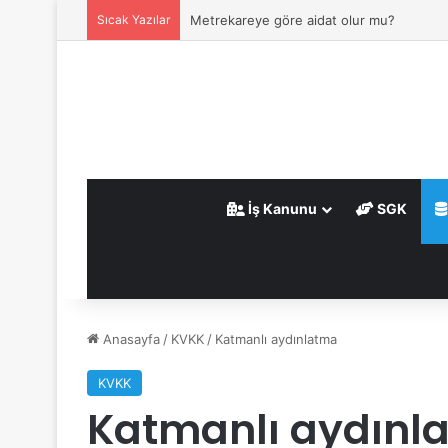
Sıcak Yazılar
Metrekareye göre aidat olur mu?
İş Kanunu
SGK
Anasayfa
/
KVKK
/
Katmanlı aydınlatma
KVKK
Katmanlı aydınl