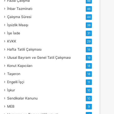
Fazla Çalışma
48
İhbar Tazminatı
46
Çalışma Süresi
44
İşsizlik Maaşı
38
İşe İade
31
KVKK
29
Hafta Tatili Çalışması
19
Ulusal Bayram ve Genel Tatil Çalışması
19
Konut Kapıcıları
18
Taşeron
18
Engelli İşçi
11
İşkur
10
Sendikalar Kanunu
10
MEB
9