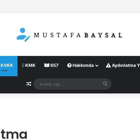
KVKK
KMK
657
Hakkımda
Aydınlatma 
Rastgele Makale
Arama
yap
...
atma