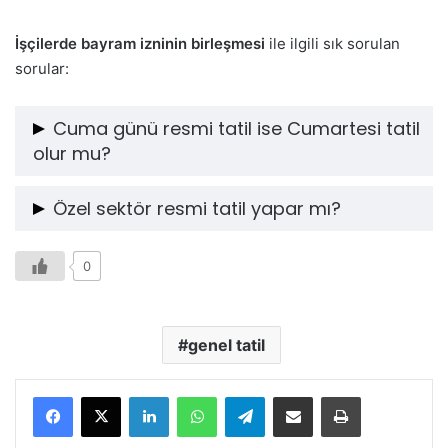
İşçilerde bayram izninin birleşmesi
ile ilgili sık sorulan
sorular:
Cuma günü resmi tatil ise Cumartesi tatil
olur mu?
Eğer Cuma günü resmi tatilin SON günü ise, müteakip
Özel sektör resmi tatil yapar mı?
cumartesi günü de işyeri tarafından tatil edilmek
zorundadır. Tatil edilmez de işçi çalıştırılırsa, o gün için
Resmi tatilden kastedilen, yılda on beş buçuk gün olan
0
işçiye bir günlük ücret ekstradan ödenmesi icap eder.
ulusal bayram ve genel tatil günleri ise, bu günlerde
özel sektör işyeri ister tatil yapar ve isterse çalışır.
Çalışmak istenirse, bu günlerde çalışan işçilere bir
genel tatil
günlük ekstra ücret ödenmesi gerekir.
LinkedIn
WhatsApp
Telegram
E-Posta ile paylaş
Yazdır