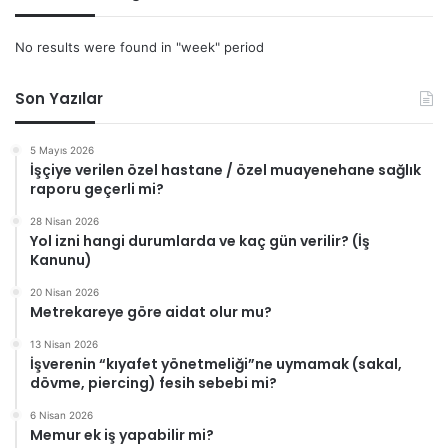
No results were found in "week" period
Son Yazılar
5 Mayıs 2026
İşçiye verilen özel hastane / özel muayenehane sağlık
raporu geçerli mi?
28 Nisan 2026
Yol izni hangi durumlarda ve kaç gün verilir? (İş
Kanunu)
20 Nisan 2026
Metrekareye göre aidat olur mu?
13 Nisan 2026
İşverenin “kıyafet yönetmeliği”ne uymamak (sakal,
dövme, piercing) fesih sebebi mi?
6 Nisan 2026
Memur ek iş yapabilir mi?