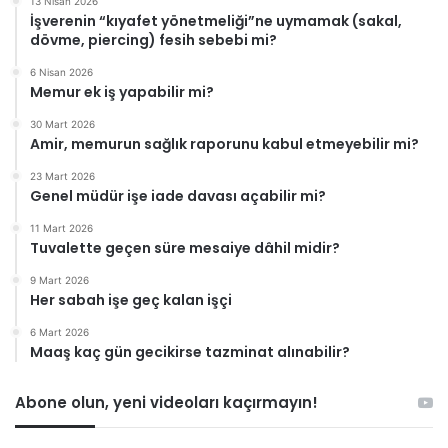
13 Nisan 2026
İşverenin “kıyafet yönetmeliği”ne uymamak (sakal,
dövme, piercing) fesih sebebi mi?
6 Nisan 2026
Memur ek iş yapabilir mi?
30 Mart 2026
Amir, memurun sağlık raporunu kabul etmeyebilir mi?
23 Mart 2026
Genel müdür işe iade davası açabilir mi?
11 Mart 2026
Tuvalette geçen süre mesaiye dâhil midir?
9 Mart 2026
Her sabah işe geç kalan işçi
6 Mart 2026
Maaş kaç gün gecikirse tazminat alınabilir?
Abone olun, yeni videoları kaçırmayın!