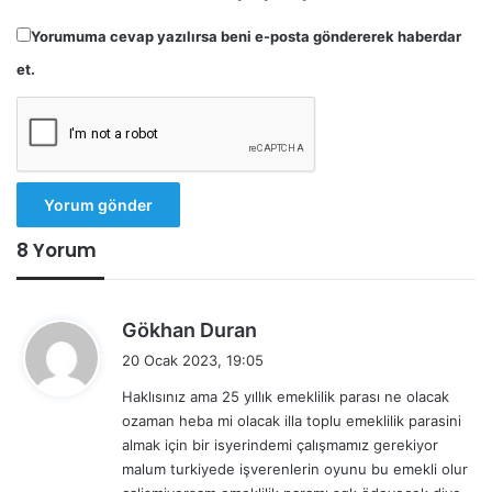
Yorumuma cevap yazılırsa beni e-posta göndererek haberdar
et.
8 Yorum
d
Gökhan Duran
e
20 Ocak 2023, 19:05
d
Haklısınız ama 25 yıllık emeklilik parası ne olacak
i
ozaman heba mi olacak illa toplu emeklilik parasini
k
almak için bir isyerindemi çalışmamız gerekiyor
i
malum turkiyede işverenlerin oyunu bu emekli olur
: