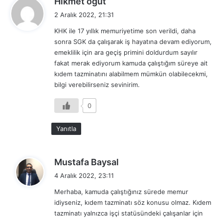
Hikmet öğüt
e
2 Aralık 2022, 21:31
d
KHK ile 17 yıllık memuriyetime son verildi, daha
i
sonra SGK da çalışarak iş hayatına devam ediyorum,
k
emeklilik için ara geçiş primini doldurdum sayılır
i
fakat merak ediyorum kamuda çalıştığım süreye ait
:
kıdem tazminatını alabilmem mümkün olabilecekmi,
bilgi verebilirseniz sevinirim.
0
Yanıtla
d
Mustafa Baysal
e
4 Aralık 2022, 23:11
d
Merhaba, kamuda çalıştığınız sürede memur
i
idiyseniz, kıdem tazminatı söz konusu olmaz. Kıdem
k
tazminatı yalnızca işçi statüsündeki çalışanlar için
i