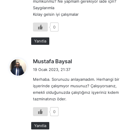
mümkünmü? Ne yapmam gerekiyor iade için?
Saygılarımla
Kolay gelsin iyi çalışmalar
0
Yanıtla
d
Mustafa Baysal
e
19 Ocak 2023, 21:37
d
Merhaba. Sorunuzu anlayamadım. Herhangi bir
i
işyerinde çalışmıyor musunuz? Çalışıyorsanız,
k
emekli olduğunuzda çalıştığınız işyeriniz kıdem
i
tazminatınızı öder.
:
0
Yanıtla