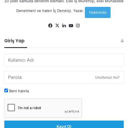
20 yıldır kamuda denetim elemanı. Eski İş Müfettişi, eski Muhasebe
Denetmeni ve halen İç Denetçi. Yazar.
Hakkımda
Facebook
X
LinkedIn
YouTube
Instagram
Giriş Yap
Unuttunuz mu?
Beni hatırla
Kayıt Ol