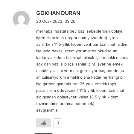
d
GÖKHAN DURAN
e
20 Ocak 2023, 03:26
d
merhaba mustafa bey bazı sebeplerden dolayı
i
işten cıkarıldım ( raporlarım yuzunden) işten
k
ayrılırken 11.5 yıllık kıdem ve ıhbar tazmınatı aldım
i
işe iade davası açtım yorumlarda okudugum
:
kadarıyla kıdem tazmınatı almak için emeklı olunca
sgk dan yazı alıp (çalısanlar için) işyerıne emeklı
olabılır yazısını vermesı gerekıyormuş bende şu
an çalısmıyorum emeklı olana kadar herhangı bır
işe gırmedıgım taktırde 25 yıılık emeklı toplu
paramı kım ödeyecek ( 11,5 yıllık kıdem tazmınatı
aldıgımdan dolayı ,gerı kalan 13.5 yıllık kıdem
tazmınatımı tarafıma odenecek)
saygılarımla
0