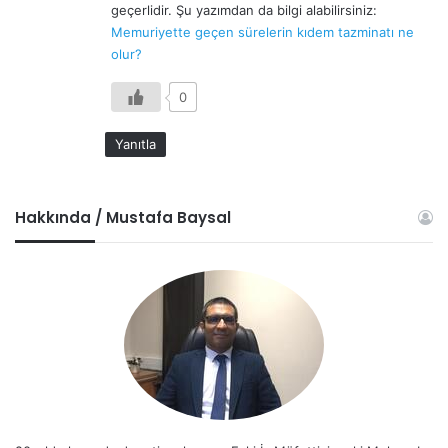
geçerlidir. Şu yazımdan da bilgi alabilirsiniz:
:
Memuriyette geçen sürelerin kıdem tazminatı ne
olur?
0
Yanıtla
Hakkında / Mustafa Baysal