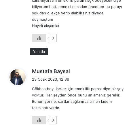
calismiyorsam emeklilik paramı sgk ödeyecek diye
biliyorum hatta emekli olmadan önceden bu parayı
sgk dan dilekçe verip alabilirsiniz diyede
duymuştum
Hayırlı akşamlar
0
Yanıtla
d
Mustafa Baysal
e
23 Ocak 2023, 12:36
d
Gökhan bey, işçiler için emeklilik parası diye bir şey
i
yoktur. Her şeyden önce bunu anlamanız gerekir.
k
Bunun yerine, şartlar sağlanırsa alınan kıdem
i
tazminatı vardır.
:
0