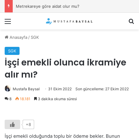
İşverenin “kıyafet yönetmeliği”ne uymamak (sakal, dövme, piercing) fesih sebebi mi?
Menü
Ar
Anasayfa
/
SGK
SGK
İşçi emekli olunca ikramiye
alır mı?
Mustafa Baysal
31 Ekim 2022
Son güncelleme: 27 Ekim 2022
8
18.181
3 dakika okuma süresi
+8
İşçi emekli olduğunda toplu bir ödeme bekler. Bunun