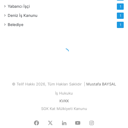
Yabancı İşçi
1
Deniz İş Kanunu
1
Belediye
1
© Telif Hakkı 2026, Tüm Hakları Saklıdır |
Mustafa BAYSAL
İş Hukuku
KVKK
SGK Kat Mülkiyeti Kanunu
Facebook
X
LinkedIn
YouTube
Instagram