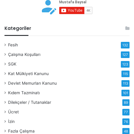
Kategoriler
Fesih
132
Çalışma Koşulları
127
SGK
123
Kat Mülkiyeti Kanunu
115
Devlet Memurları Kanunu
113
Kıdem Tazminatı
101
Dilekçeler / Tutanaklar
89
Ücret
77
İzin
76
Fazla Çalışma
48