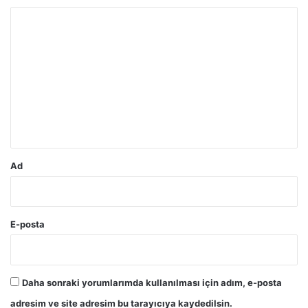
Y
o
r
u
m
*
Ad
E-posta
Daha sonraki yorumlarımda kullanılması için adım, e-posta
adresim ve site adresim bu tarayıcıya kaydedilsin.