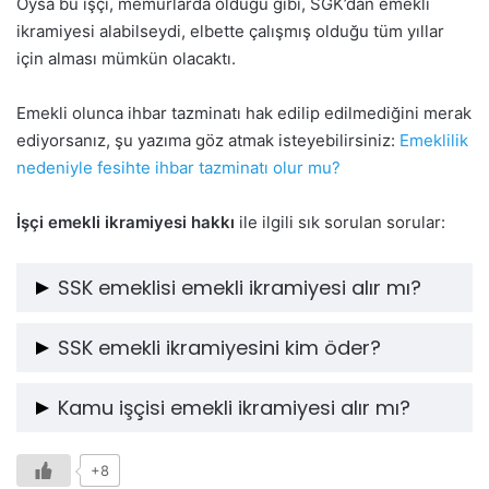
Oysa bu işçi, memurlarda olduğu gibi, SGK’dan emekli
ikramiyesi alabilseydi, elbette çalışmış olduğu tüm yıllar
için alması mümkün olacaktı.
Emekli olunca ihbar tazminatı hak edilip edilmediğini merak
ediyorsanız, şu yazıma göz atmak isteyebilirsiniz:
Emeklilik
nedeniyle fesihte ihbar tazminatı olur mu?
İşçi emekli ikramiyesi hakkı
ile ilgili sık sorulan sorular:
SSK emeklisi emekli ikramiyesi alır mı?
SSK emeklisi olmak demek; işçi olarak çalışıp emekli
SSK emekli ikramiyesini kim öder?
olmak demektir ve İş Kanunu’na tabi olarak çalışan bir
işçi emekli olduğunda emekli ikramiyesi almaz. Bunun
Kimse ödemez; çünkü SSK emeklisi ikramiye hak
Kamu işçisi emekli ikramiyesi alır mı?
yerine, işvereninden kıdem tazminatı alır.
etmez.
Hayır, kamu işçisi de özel sektör işçisi gibi kıdem
+8
tazminatı alır.