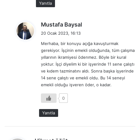
Yanıtla
d
Mustafa Baysal
e
20 Ocak 2023, 16:13
d
Merhaba, bir konuyu açığa kavuşturmak
i
gerekiyor. İşçinin emekli olduğunda, tüm çalışma
k
yıllarının ikramiyesi ödenmez. Böyle bir kural
i
yoktur. İşçi diyelim ki bir işyerinde 11 sene çalıştı
:
ve kıdem tazminatını aldı. Sonra başka işyerinde
14 sene çalıştı ve emekli oldu. Bu 14 seneyi
emekli olduğu işveren öder, o kadar.
0
Yanıtla
d