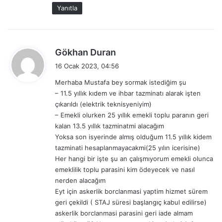
Yanıtla
d
Gökhan Duran
e
16 Ocak 2023, 04:56
d
Merhaba Mustafa bey sormak istediğim şu
i
– 11.5 yıllık kıdem ve ihbar tazminatı alarak işten
k
çıkarıldı (elektrik teknisyeniyim)
i
– Emekli olurken 25 yıllık emekli toplu paranın geri
:
kalan 13.5 yıllık tazminatmi alacağım
Yoksa son isyerinde almış olduğum 11.5 yıllık kidem
tazminati hesaplanmayacakmi(25 yılın icerisine)
Her hangi bir işte şu an çalışmıyorum emekli olunca
emeklilik toplu parasini kim ödeyecek ve nasıl
nerden alacağım
Eyt için askerlik borclanmasi yaptim hizmet sürem
geri çekildi ( STAJ süresi başlangıç kabul edilirse)
askerlik borclanmasi parasini geri iade almam