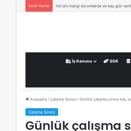
Sıcak Yazılar
Metrekareye göre aidat olur mu?
İş Kanunu
SGK
Anasayfa
/
Çalışma Süresi
/
Günlük çalışma süresi kaç sa
Çalışma Süresi
Günlük çalışma sü