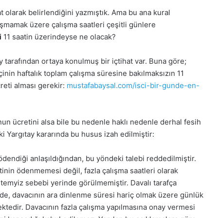
at olarak belirlendiğini yazmıştık. Ama bu ana kural
 aşmamak üzere çalışma saatleri çeşitli günlere
i
11 saatin üzerindeyse ne olacak?
tarafından ortaya konulmuş bir içtihat var. Buna göre;
şçinin haftalık toplam çalışma süresine bakılmaksızın 11
creti alması gerekir:
mustafabaysal.com/isci-bir-gunde-en-
unun ücretini alsa bile bu nedenle haklı nedenle derhal fesih
ki Yargıtay kararında bu husus izah edilmiştir:
ödendiği anlaşıldığından, bu yöndeki talebi reddedilmiştir.
etinin ödenmemesi değil, fazla çalışma saatleri olarak
i temyiz sebebi yerinde görülmemiştir. Davalı tarafça
inde, davacının ara dinlenme süresi hariç olmak üzere günlük
ektedir. Davacının fazla çalışma yapılmasına onay vermesi