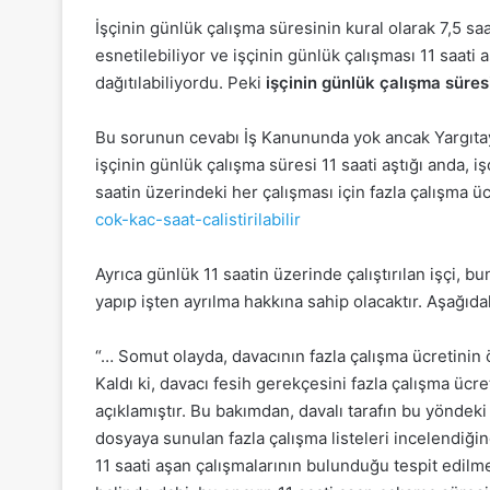
İşçinin günlük çalışma süresinin kural olarak 7,5 sa
esnetilebiliyor ve işçinin günlük çalışması 11 saati
dağıtılabiliyordu. Peki
işçinin günlük çalışma süres
Bu sorunun cevabı İş Kanununda yok ancak Yargıtay 
işçinin günlük çalışma süresi 11 saati aştığı anda, i
saatin üzerindeki her çalışması için fazla çalışma ü
cok-kac-saat-calistirilabilir
Ayrıca günlük 11 saatin üzerinde çalıştırılan işçi, b
yapıp işten ayrılma hakkına sahip olacaktır. Aşağıda
“… Somut olayda, davacının fazla çalışma ücretinin 
Kaldı ki, davacı fesih gerekçesini fazla çalışma ücr
açıklamıştır. Bu bakımdan, davalı tarafın bu yöndek
dosyaya sunulan fazla çalışma listeleri incelendiğ
11 saati aşan çalışmalarının bulunduğu tespit edilm