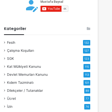
Kategoriler
Fesih
132
Çalışma Koşulları
127
SGK
123
Kat Mülkiyeti Kanunu
115
Devlet Memurları Kanunu
113
Kıdem Tazminatı
101
Dilekçeler / Tutanaklar
89
Ücret
77
İzin
76