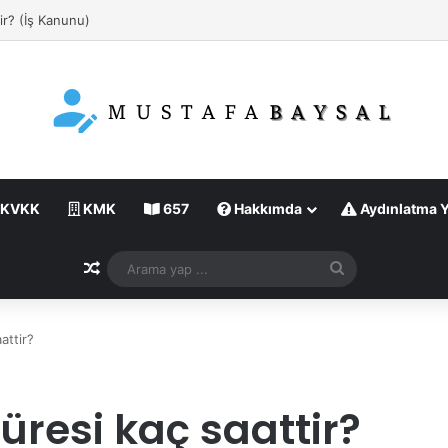
KVKK
KMK
657
Hakkımda
Aydınlatma 
Rastgele Makale
Arama
yap
...
attir?
resi kaç saattir?