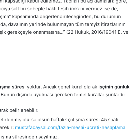
ini kapsadığı kabul edilemez. Yapılan bu açıklamalara göre,
acıya salt bu sebeple haklı fesih imkanı vermez ise de,
alışma” kapsamında değerlendirileceğinden, bu durumun
ında, davalının yerinde bulunmayan tüm temyiz itirazlarının
ğişik gerekçeyle onanmasına…” (22 Hukuk, 2016/19041 E. ve
ışma süresi
yoktur. Ancak genel kural olarak
işçinin günlük
. Bunun dışında uyulması gereken temel kurallar şunlardır:
rak belirlenebilir.
elirlenmiş olursa olsun haftalık çalışma süresi 45 saati
erekir:
mustafabaysal.com/fazla-mesai-ucreti-hesaplama
alışma süresinden sayılmaz.