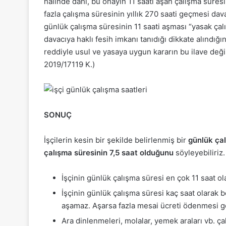
halinde dahi, bu onayın 11 saati aşan çalışma süres
fazla çalışma süresinin yıllık 270 saati geçmesi dav
günlük çalışma süresinin 11 saati aşması “yasak ç
davacıya haklı fesih imkanı tanıdığı dikkate alındığ
reddiyle usul ve yasaya uygun kararın bu ilave de
2019/17119 K.)
SONUÇ
İşçilerin kesin bir şekilde belirlenmiş bir
günlük çal
çalışma süresinin 7,5 saat olduğunu
söyleyebiliriz
İşçinin günlük çalışma süresi en çok 11 saat ola
İşçinin günlük çalışma süresi kaç saat olarak b
aşamaz. Aşarsa fazla mesai ücreti ödenmesi g
Ara dinlenmeleri, molalar, yemek araları vb. ç