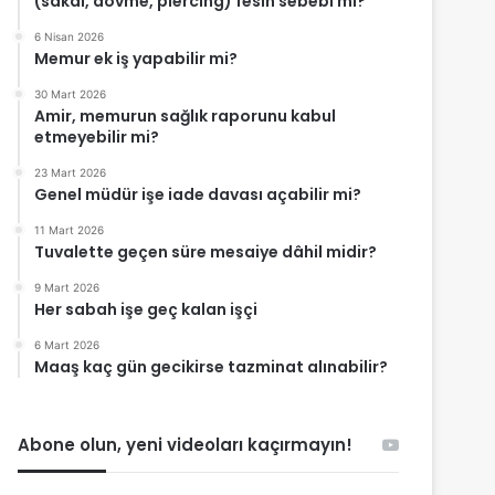
(sakal, dövme, piercing) fesih sebebi mi?
6 Nisan 2026
Memur ek iş yapabilir mi?
30 Mart 2026
Amir, memurun sağlık raporunu kabul
etmeyebilir mi?
23 Mart 2026
Genel müdür işe iade davası açabilir mi?
11 Mart 2026
Tuvalette geçen süre mesaiye dâhil midir?
9 Mart 2026
Her sabah işe geç kalan işçi
6 Mart 2026
Maaş kaç gün gecikirse tazminat alınabilir?
Abone olun, yeni videoları kaçırmayın!