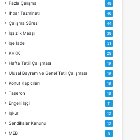
Fazla Çalışma
48
İhbar Tazminatı
46
Çalışma Süresi
44
İşsizlik Maaşı
38
İşe İade
31
KVKK
29
Hafta Tatili Çalışması
19
Ulusal Bayram ve Genel Tatil Çalışması
19
Konut Kapıcıları
18
Taşeron
18
Engelli İşçi
11
İşkur
10
Sendikalar Kanunu
10
MEB
9