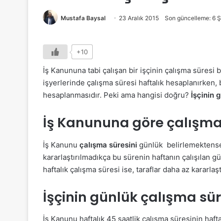
Mustafa Baysal
23 Aralık 2015
Son güncelleme: 6 
+10
İş Kanununa tabi çalışan bir işçinin çalışma süresi b
işyerlerinde çalışma süresi haftalık hesaplanırken, 
hesaplanmasıdır. Peki ama hangisi doğru?
İşçinin 
İş Kanununa göre çalışma s
İş Kanunu
çalışma süresini
günlük belirlemektense h
kararlaştırılmadıkça bu sürenin haftanın çalışılan g
haftalık çalışma süresi ise, taraflar daha az kararla
İşçinin günlük çalışma sür
İş Kanunu haftalık 45 saatlik çalışma süresinin haft