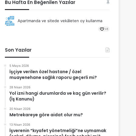
Bu Hafta En Beğenilen Yazılar
Apartmanda ve sitede vekâleten oy kullanma
+1
Son Yazılar
5 Mayıs 2026
İşçiye verilen özel hastane / özel
muayenehane sağlık raporu geçerli mi?
28 Nisan 2026
Yol izni hangi durumlarda ve kaç gün verilir?
(İş Kanunu)
20 Nisan 2026
Metrekareye göre aidat olur mu?
13 Nisan 2026
İşverenin “kıyafet yönetmeliği”ne uymamak