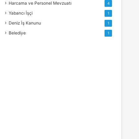
Harcama ve Personel Mevzuatı
4
Yabancı İşçi
1
Deniz İş Kanunu
1
Belediye
1