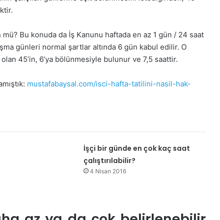
tir.
n mü? Bu konuda da İş Kanunu haftada en az 1 gün / 24 saat
şma günleri normal şartlar altında 6 gün kabul edilir. O
 olan 45’in, 6’ya bölünmesiyle bulunur ve 7,5 saattir.
lamıştık:
mustafabaysal.com/isci-hafta-tatilini-nasil-hak-
İşçi bir günde en çok kaç saat
çalıştırılabilir?
4 Nisan 2016
ha az ya da çok belirlenebilir