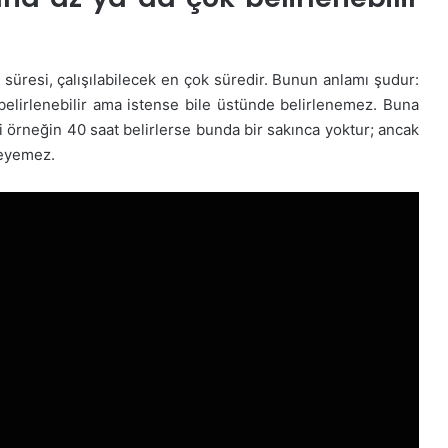
a süresi, çalışılabilecek en çok süredir. Bunun anlamı şudur:
a belirlenebilir ama istense bile üstünde belirlenemez. Buna
ini örneğin 40 saat belirlerse bunda bir sakınca yoktur; ancak
rleyemez.