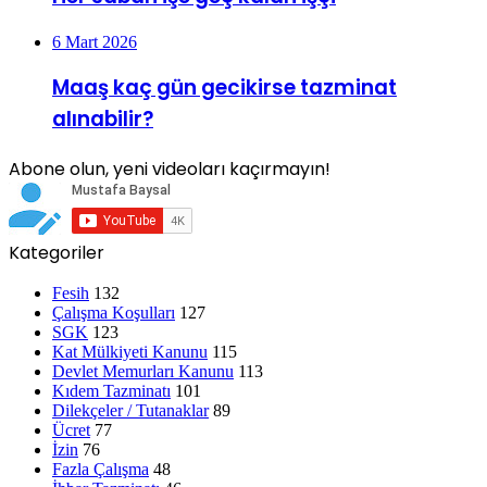
6 Mart 2026
Maaş kaç gün gecikirse tazminat
alınabilir?
Abone olun, yeni videoları kaçırmayın!
Kategoriler
Fesih
132
Çalışma Koşulları
127
SGK
123
Kat Mülkiyeti Kanunu
115
Devlet Memurları Kanunu
113
Kıdem Tazminatı
101
Dilekçeler / Tutanaklar
89
Ücret
77
İzin
76
Fazla Çalışma
48