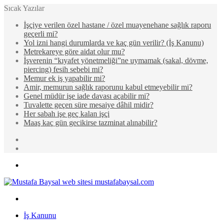
Sıcak Yazılar
İşçiye verilen özel hastane / özel muayenehane sağlık raporu
geçerli mi?
Yol izni hangi durumlarda ve kaç gün verilir? (İş Kanunu)
Metrekareye göre aidat olur mu?
İşverenin “kıyafet yönetmeliği”ne uymamak (sakal, dövme,
piercing) fesih sebebi mi?
Memur ek iş yapabilir mi?
Amir, memurun sağlık raporunu kabul etmeyebilir mi?
Genel müdür işe iade davası açabilir mi?
Tuvalette geçen süre mesaiye dâhil midir?
Her sabah işe geç kalan işçi
Maaş kaç gün gecikirse tazminat alınabilir?
Rastgele
Makale
Kenar
Bölmesi
Menü
Arama
yap
İş Kanunu
...