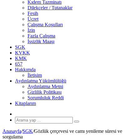
Kıdem Tazminatı
Dilekçeler / Tutanaklar
Fesih
Ücret
Çalışma Koşulları
İzin
Fazla Çalışma
İşsizlik Maaşı
SGK
KVKK
KMK
657
Hakkımda
İletişim
Aydınlatma Yükümlülüğü
Aydınlatma Metni
Gizlilik Politikası
Sorumluluk Reddi
Kitaplarım
Rastgele
Makale
Arama
yap
Anasayfa
/
SGK
/
Gözlük çerçevesi ve camı yenileme süresi ve
...
sorgulama