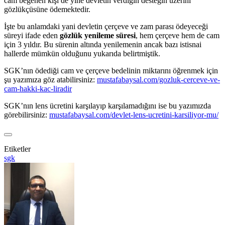
cam beğenen kişi de yine devletin verdiğin desteğin üzerini
gözlükçüsüne ödemektedir.
İşte bu anlamdaki yani devletin çerçeve ve zam parası ödeyeceği
süreyi ifade eden
gözlük yenileme süresi
, hem çerçeve hem de cam
için 3 yıldır. Bu sürenin altında yenilemenin ancak bazı istisnai
hallerde mümkün olduğunu yukarıda belirtmiştik.
SGK’nın ödediği cam ve çerçeve bedelinin miktarını öğrenmek için
şu yazımıza göz atabilirsiniz:
mustafabaysal.com/gozluk-cerceve-ve-
cam-hakki-kac-liradir
SGK’nın lens ücretini karşılayıp karşılamadığını ise bu yazımızda
görebilirsiniz:
mustafabaysal.com/devlet-lens-ucretini-karsiliyor-mu/
Etiketler
sgk