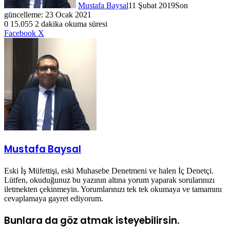
Mustafa Baysal
11 Şubat 2019
Son
güncelleme: 23 Ocak 2021
0
15.055
2 dakika okuma süresi
LinkedIn
WhatsApp
Telegram
E-
Yazdır
Facebook
X
Posta
ile
paylaş
Mustafa Baysal
Eski İş Müfettişi, eski Muhasebe Denetmeni ve halen İç Denetçi.
Lütfen, okuduğunuz bu yazının altına yorum yaparak sorularınızı
iletmekten çekinmeyin. Yorumlarınızı tek tek okumaya ve tamamını
cevaplamaya gayret ediyorum.
Bunlara da göz atmak isteyebilirsin.