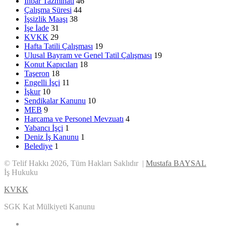
İhbar Tazminatı
46
Çalışma Süresi
44
İşsizlik Maaşı
38
İşe İade
31
KVKK
29
Hafta Tatili Çalışması
19
Ulusal Bayram ve Genel Tatil Çalışması
19
Konut Kapıcıları
18
Taşeron
18
Engelli İşçi
11
İşkur
10
Sendikalar Kanunu
10
MEB
9
Harcama ve Personel Mevzuatı
4
Yabancı İşçi
1
Deniz İş Kanunu
1
Belediye
1
© Telif Hakkı 2026, Tüm Hakları Saklıdır |
Mustafa BAYSAL
İş Hukuku
KVKK
SGK Kat Mülkiyeti Kanunu
Facebook