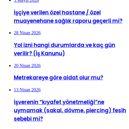
5 Mayıs 2026
İşçiye verilen özel hastane / özel
muayenehane sağlık raporu geçerli mi?
28 Nisan 2026
Yol izni hangi durumlarda ve kaç gün
verilir? (İş Kanunu)
20 Nisan 2026
Metrekareye göre aidat olur mu?
13 Nisan 2026
İşverenin “kıyafet yönetmeliği”ne
uymamak (sakal, dövme, piercing) fesih
sebebi mi?