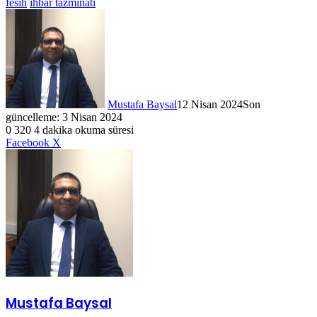
fesih
ihbar tazminatı
Mustafa Baysal
12 Nisan 2024
Son
güncelleme: 3 Nisan 2024
0
320
4 dakika okuma süresi
LinkedIn
WhatsApp
Telegram
E-
Yazdır
Facebook
X
Posta
ile
paylaş
Mustafa Baysal