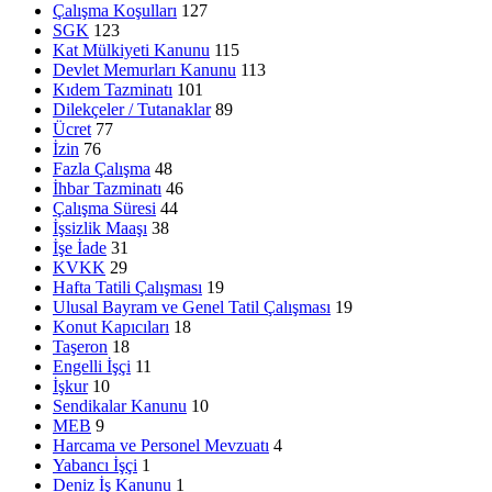
Çalışma Koşulları
127
SGK
123
Kat Mülkiyeti Kanunu
115
Devlet Memurları Kanunu
113
Kıdem Tazminatı
101
Dilekçeler / Tutanaklar
89
Ücret
77
İzin
76
Fazla Çalışma
48
İhbar Tazminatı
46
Çalışma Süresi
44
İşsizlik Maaşı
38
İşe İade
31
KVKK
29
Hafta Tatili Çalışması
19
Ulusal Bayram ve Genel Tatil Çalışması
19
Konut Kapıcıları
18
Taşeron
18
Engelli İşçi
11
İşkur
10
Sendikalar Kanunu
10
MEB
9
Harcama ve Personel Mevzuatı
4
Yabancı İşçi
1
Deniz İş Kanunu
1