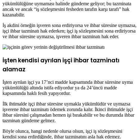
yükümlülüğüne uymaması halinde gündeme geliyor; bu tazminata
ancak ve ancak “iş sözleşmesini fesheden tarafın karşı tarafı” hak
kazanabilir.
İş akdini örneğin işveren sona erdiriyorsa ve ihbar süresine uymazsa,
işçi ihbar tazminatı hak ederken; işçi iş sözleşmesini sona erdiriyorsa
ve ihbar süresine uymazsa, işveren ihbar tazminatı hak eder.
İşten kendisi ayrılan işçi ihbar tazminatı
alamaz
İşten ayrılan işçi ya 17’nci madde kapsamında ihbar süresine uyma
yükümlülüğü altında istifa ediyordur ya da 24’üncü madde
kapsamında haklı fesih yapıyordur.
İlk ihtimalde işçi ihbar süresine uymakla yükümlüdür ve uymazsa
işverene ihbar tazminatı ödemek zorunda kalır. İkinci ihtimalde işçi
ihbar süresini çalışmadan hemen işi bırakabilir ve bu durumda ihbar
tazminatı gündeme gelmez.
Böyle olunca, hangi nedenle olursa olsun, işçi iş sözleşmesini
kendisi sona erdirdiğinde, ihbar tazminatını asla hak edemez.