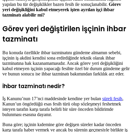
yapılan bu tür değişiklikler bazen fesih ile sonuçlanabilir.
Görev
yeri değişikliğini kabul etmeyerek işten ayrılan işçi ihbar
tazminatı alabilir mi?
Görev yeri değiştirilen işçinin ihbar
tazminatı
Bu konuda özellikle ihbar tazminatını gündeme almamın sebebi,
işçinin iş akdini kendisi sona erdirdiğinde teknik olarak ihbar
tazminatına hak kazanamamasıdır. Ancak görev yeri değişikliğini
kabul etmeyen işçinin yapacağı fesihte özel bir durum gündeme gelir
ve bunun sonucu ise ihbar tazminatı bakımından farklılık arz eder.
İhbar tazminatı nedir?
İş Kanunu’nun 17’nci maddesinde kendine yer bulan
süreli fesih
,
Kanun’un öngördüğü esas fesih türü olup sözleşmeyi feshetmek
isteyen tarafın karşı tarafa belirli bir süre önceden bildirimde
bulunması esasına dayanır.
Buna göre; işçinin kıdemine göre değişen süreler kadar önceden
karşı tarafa haber vermek ve ancak bu sürenin geçmesiyle birlikte iş