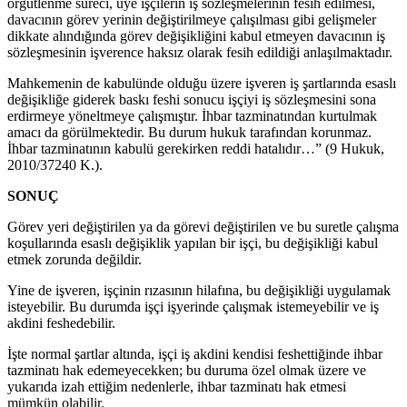
örgütlenme süreci, üye işçilerin iş sözleşmelerinin fesih edilmesi,
davacının görev yerinin değiştirilmeye çalışılması gibi gelişmeler
dikkate alındığında görev değişikliğini kabul etmeyen davacının iş
sözleşmesinin işverence haksız olarak fesih edildiği anlaşılmaktadır.
Mahkemenin de kabulünde olduğu üzere işveren iş şartlarında esaslı
değişikliğe giderek baskı feshi sonucu işçiyi iş sözleşmesini sona
erdirmeye yöneltmeye çalışmıştır. İhbar tazminatından kurtulmak
amacı da görülmektedir. Bu durum hukuk tarafından korunmaz.
İhbar tazminatının kabulü gerekirken reddi hatalıdır…” (9 Hukuk,
2010/37240 K.).
SONUÇ
Görev yeri değiştirilen ya da görevi değiştirilen ve bu suretle çalışma
koşullarında esaslı değişiklik yapılan bir işçi, bu değişikliği kabul
etmek zorunda değildir.
Yine de işveren, işçinin rızasının hilafına, bu değişikliği uygulamak
isteyebilir. Bu durumda işçi işyerinde çalışmak istemeyebilir ve iş
akdini feshedebilir.
İşte normal şartlar altında, işçi iş akdini kendisi feshettiğinde ihbar
tazminatı hak edemeyecekken; bu duruma özel olmak üzere ve
yukarıda izah ettiğim nedenlerle, ihbar tazminatı hak etmesi
mümkün olabilir.