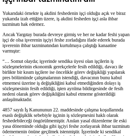
Yukarıdaki örnekte iş akdini feshedenin işçi olduğu açık ve biraz
yukarıda izah ettiğim üzere, iş akdini fesheden işçi asla ihbar
tazminatı hak edemez.
Ancak Yargıtay burada devreye girmiş ve her ne kadar feshi yapan
işçi de olsa işverenin işçiyi feshe zorladığını ifade ederek burada
işverenin ihbar tazminatından kurtulmaya çalıştığı kanaatine
varmıştır:
“… Somut olayda; işyerinde sendika üyesi olan işçilerin iş
sözleşmelerinin ekonomik gerekçelerle fesih edildiği, davacı ile
birlikte bir kısım işçilere ise öncelikle görev değişikliği yapılarak
pres bölümünde çalışmalarının istendiği, davacının bunu kabul
etmemesi üzerine iş değişikliğini kabul etmediğinden dolayı iş
sözleşmesinin fesih edildiği, işten ayrılma bildirgesinde de fesih
nedeni olarak görev değişikliğini kabul etmeme gösterildiği
anlaşılmaktadır.
4857 sayılı İş Kanununun 22. maddesinde çalışma koşullarında
esaslı değişiklik sebebiyle işçinin iş sözleşmesini haklı olarak
feshedebileceği öngörülmemiştir. Anılan yasal düzenleme ile eski
yasa döneminde olduğu gibi işçiyi feshe zorlayarak ihbar tazminatı
ödememenin önüne geçilmek istenmiştir. İşyerinde ki sendikal