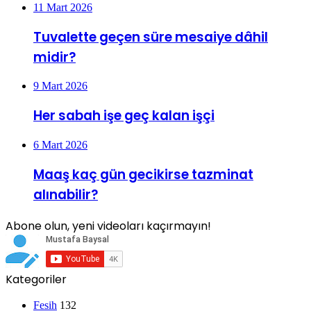
11 Mart 2026
Tuvalette geçen süre mesaiye dâhil
midir?
9 Mart 2026
Her sabah işe geç kalan işçi
6 Mart 2026
Maaş kaç gün gecikirse tazminat
alınabilir?
Abone olun, yeni videoları kaçırmayın!
Kategoriler
Fesih
132