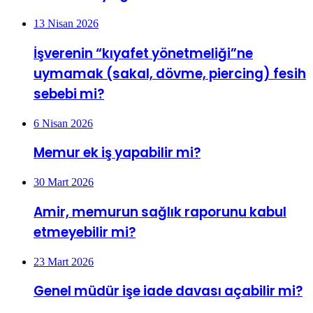
13 Nisan 2026
İşverenin “kıyafet yönetmeliği”ne
uymamak (sakal, dövme, piercing) fesih
sebebi mi?
6 Nisan 2026
Memur ek iş yapabilir mi?
30 Mart 2026
Amir, memurun sağlık raporunu kabul
etmeyebilir mi?
23 Mart 2026
Genel müdür işe iade davası açabilir mi?