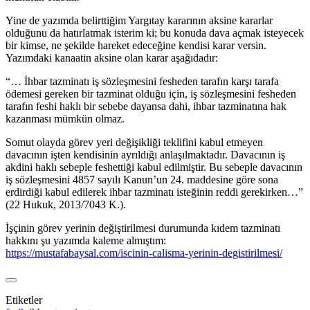
Yine de yazımda belirttiğim Yargıtay kararının aksine kararlar
olduğunu da hatırlatmak isterim ki; bu konuda dava açmak isteyecek
bir kimse, ne şekilde hareket edeceğine kendisi karar versin.
Yazımdaki kanaatin aksine olan karar aşağıdadır:
“… İhbar tazminatı iş sözleşmesini fesheden tarafın karşı tarafa
ödemesi gereken bir tazminat olduğu için, iş sözleşmesini fesheden
tarafın feshi haklı bir sebebe dayansa dahi, ihbar tazminatına hak
kazanması mümkün olmaz.
Somut olayda görev yeri değişikliği teklifini kabul etmeyen
davacının işten kendisinin ayrıldığı anlaşılmaktadır. Davacının iş
akdini haklı sebeple feshettiği kabul edilmiştir. Bu sebeple davacının
iş sözleşmesini 4857 sayılı Kanun’un 24. maddesine göre sona
erdirdiği kabul edilerek ihbar tazminatı isteğinin reddi gerekirken…”
(22 Hukuk, 2013/7043 K.).
İşçinin görev yerinin değiştirilmesi durumunda kıdem tazminatı
hakkını şu yazımda kaleme almıştım:
https://mustafabaysal.com/iscinin-calisma-yerinin-degistirilmesi/
Etiketler