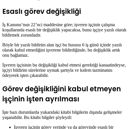
Esaslı görev değişikliği
İş Kanunu’nun 22’nci maddesine göre; işveren işçinin çalışma
koşullarında esaslı bir değişiklik yapacaksa, bunu işçiye yazılı olarak
bildirmek zorundadır.
Böyle bir yazılı bildirim alan işçi bu hususu 6 iş günü içinde yazılı
olarak kabul etmediğini işverene bildirdiğinde, bu değişiklik artık
onu bağlamaz.
İşveren işçisinin bu değişikliği kabul etmesi gerektiği kanaatindeyse,
işçiyi bildirim sürelerine uymak şartıyla ve kıdem tazminatını
ödeyerek işten çıkarabilir.
Görev değişikliğini kabul etmeyen
işçinin işten ayrılması
İşte bazı durumlarda yukarıdaki kitabi bilgilerin dışında gelişmeler
yaşanabilir. Bu kitabı bilgiler şöyleydi:
İşveren işçinin görev yerinde ya da görevinde esaslı bir