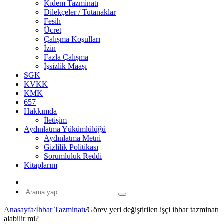
Kıdem Tazminatı
Dilekçeler / Tutanaklar
Fesih
Ücret
Çalışma Koşulları
İzin
Fazla Çalışma
İşsizlik Maaşı
SGK
KVKK
KMK
657
Hakkımda
İletişim
Aydınlatma Yükümlülüğü
Aydınlatma Metni
Gizlilik Politikası
Sorumluluk Reddi
Kitaplarım
Rastgele
Makale
Arama
yap
Anasayfa
/
İhbar Tazminatı
/
Görev yeri değiştirilen işçi ihbar tazminatı
...
alabilir mi?