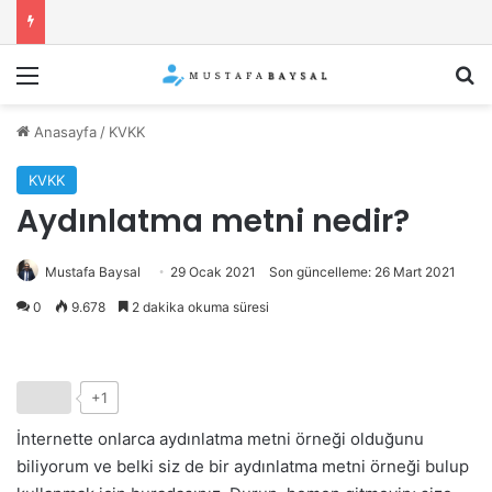
Menü
Ar
Anasayfa
/
KVKK
KVKK
Aydınlatma metni nedir?
Mustafa Baysal
29 Ocak 2021
Son güncelleme: 26 Mart 2021
0
9.678
2 dakika okuma süresi
+1
İnternette onlarca aydınlatma metni örneği olduğunu
biliyorum ve belki siz de bir aydınlatma metni örneği bulup