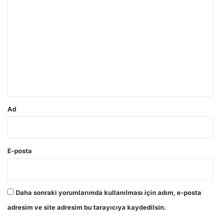
Y
o
r
u
m
*
Ad
E-posta
Daha sonraki yorumlarımda kullanılması için adım, e-posta
adresim ve site adresim bu tarayıcıya kaydedilsin.