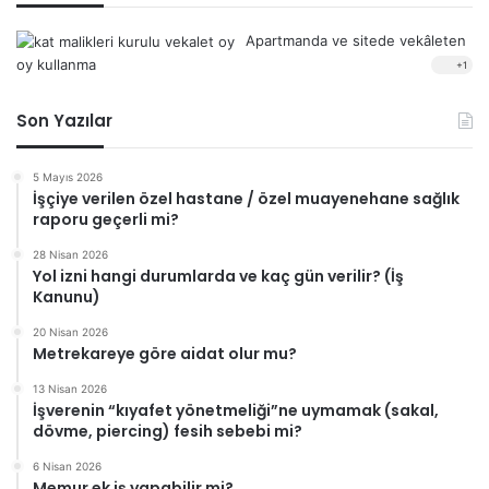
Apartmanda ve sitede vekâleten
oy kullanma
+1
Son Yazılar
5 Mayıs 2026
İşçiye verilen özel hastane / özel muayenehane sağlık
raporu geçerli mi?
28 Nisan 2026
Yol izni hangi durumlarda ve kaç gün verilir? (İş
Kanunu)
20 Nisan 2026
Metrekareye göre aidat olur mu?
13 Nisan 2026
İşverenin “kıyafet yönetmeliği”ne uymamak (sakal,
dövme, piercing) fesih sebebi mi?
6 Nisan 2026
Memur ek iş yapabilir mi?