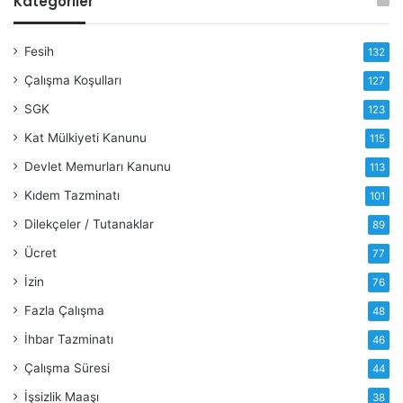
Kategoriler
Fesih
132
Çalışma Koşulları
127
SGK
123
Kat Mülkiyeti Kanunu
115
Devlet Memurları Kanunu
113
Kıdem Tazminatı
101
Dilekçeler / Tutanaklar
89
Ücret
77
İzin
76
Fazla Çalışma
48
İhbar Tazminatı
46
Çalışma Süresi
44
İşsizlik Maaşı
38