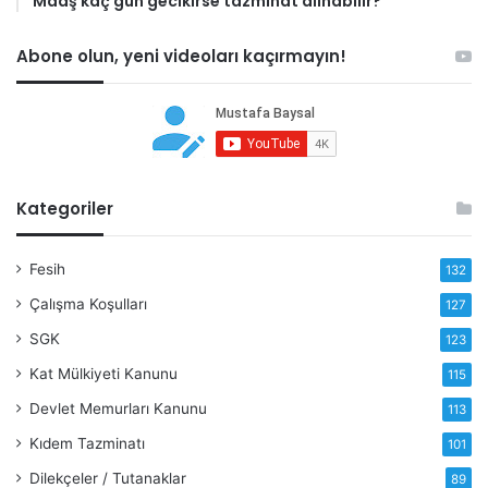
Maaş kaç gün gecikirse tazminat alınabilir?
Abone olun, yeni videoları kaçırmayın!
Kategoriler
Fesih
132
Çalışma Koşulları
127
SGK
123
Kat Mülkiyeti Kanunu
115
Devlet Memurları Kanunu
113
Kıdem Tazminatı
101
Dilekçeler / Tutanaklar
89