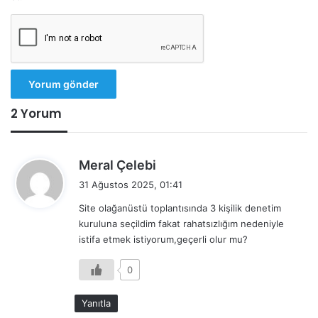
2 Yorum
d
Meral Çelebi
e
31 Ağustos 2025, 01:41
d
Site olağanüstü toplantısında 3 kişilik denetim
i
kuruluna seçildim fakat rahatsızlığım nedeniyle
k
istifa etmek istiyorum,geçerli olur mu?
i
:
0
Yanıtla