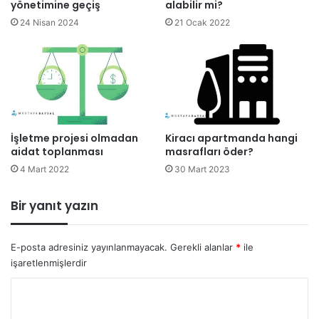
yönetimine geçiş
alabilir mi?
24 Nisan 2024
21 Ocak 2022
İşletme projesi olmadan
Kiracı apartmanda hangi
aidat toplanması
masrafları öder?
4 Mart 2022
30 Mart 2023
Bir yanıt yazın
E-posta adresiniz yayınlanmayacak.
Gerekli alanlar
*
ile
işaretlenmişlerdir
Y
o