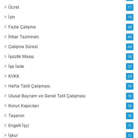
Ücret
77
İzin
76
Fazla Çalışma
48
İhbar Tazminatı
46
Çalışma Süresi
44
İşsizlik Maaşı
38
İşe İade
31
KVKK
29
Hafta Tatili Çalışması
19
Ulusal Bayram ve Genel Tatil Çalışması
19
Konut Kapıcıları
18
Taşeron
18
Engelli İşçi
11
İşkur
10