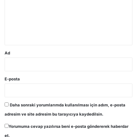
r
u
m
*
Ad
E-posta
Daha sonraki yorumlarımda kullanılması için adım, e-posta
adresim ve site adresim bu tarayıcıya kaydedilsin.
Yorumuma cevap yazılırsa beni e-posta göndererek haberdar
et.