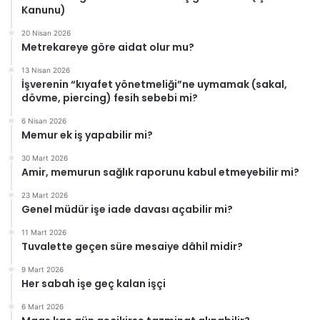
Kanunu)
20 Nisan 2026
Metrekareye göre aidat olur mu?
13 Nisan 2026
İşverenin “kıyafet yönetmeliği”ne uymamak (sakal,
dövme, piercing) fesih sebebi mi?
6 Nisan 2026
Memur ek iş yapabilir mi?
30 Mart 2026
Amir, memurun sağlık raporunu kabul etmeyebilir mi?
23 Mart 2026
Genel müdür işe iade davası açabilir mi?
11 Mart 2026
Tuvalette geçen süre mesaiye dâhil midir?
9 Mart 2026
Her sabah işe geç kalan işçi
6 Mart 2026