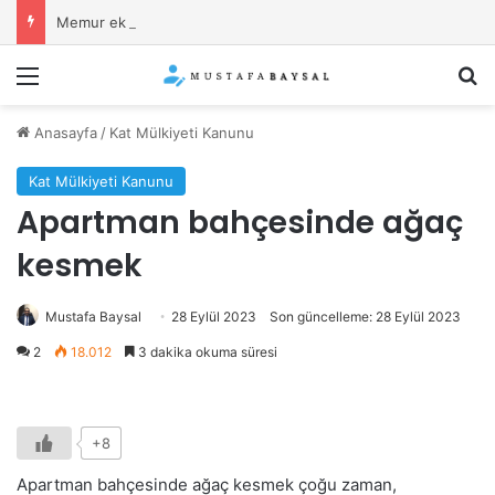
Memur ek iş yapabilir mi?
Menü
Ar
Anasayfa
/
Kat Mülkiyeti Kanunu
Kat Mülkiyeti Kanunu
Apartman bahçesinde ağaç
kesmek
Mustafa Baysal
28 Eylül 2023
Son güncelleme: 28 Eylül 2023
2
18.012
3 dakika okuma süresi
+8
Apartman bahçesinde ağaç kesmek çoğu zaman,