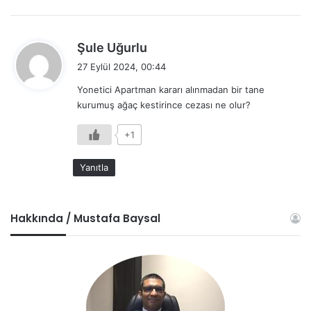
d
Şule Uğurlu
e
27 Eylül 2024, 00:44
d
Yonetici Apartman kararı alınmadan bir tane
i
kurumuş ağaç kestirince cezası ne olur?
k
i
+1
:
Yanıtla
Hakkında / Mustafa Baysal